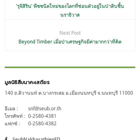
เรื่อง
‘รุจิสิริน’ พืชชนิดใหม่ของโลกที่ซ่อนตัวอยู่ในป่าดิบชื้น
นราธิวาส
Next Post
Beyond Timber เมื่อป่าเศรษฐกิจมีค่ามากกว่าที่คิด
มูลนิธิสืบนาคะเสถียร
140 ถ.ติวานนท์ ต.บางกระสอ อ.เมืองนนทบุรี จ.นนทบุรี 11000
อีเมล :
snf@seub.or.th
โทรศัพท์ :
0-2580-4381
แฟกซ์ :
0-2580-4382
SeubNakhasathienFD