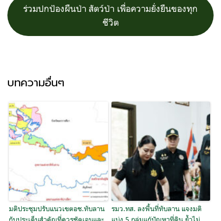
ร่วมปกป้องผืนป่า สัตว์ป่า เพื่อความยั่งยืนของทุก
ชีวิต
บทความอื่นๆ
มติประชุมปรับแนวเขตอช.ทับลาน
รมว.ทส. ลงพื้นที่ทับลาน แจงมติ
กับประเด็นสำคัญที่ควรชัดเจนและ
แบ่ง 5 กลุ่มแก้ปัญหาที่ดิน ย้ำไม่