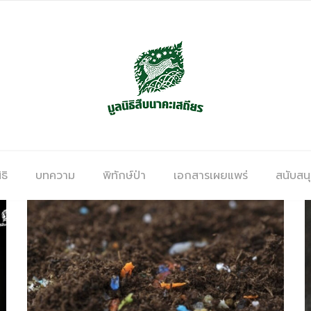
ธิ
บทความ
พิทักษ์ป่า
เอกสารเผยแพร่
สนับสน