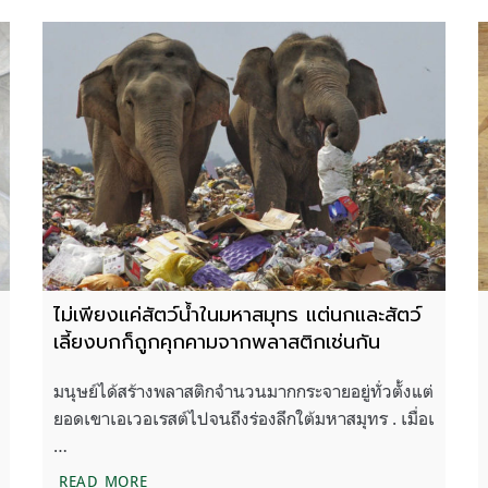
ไม่เพียงแค่สัตว์น้ำในมหาสมุทร แต่นกและสัตว์
เลี้ยงบกก็ถูกคุกคามจากพลาสติกเช่นกัน
มนุษย์ได้สร้างพลาสติกจำนวนมากกระจายอยู่ทั่วตั้งแต่
ยอดเขาเอเวอเรสต์ไปจนถึงร่องลึกใต้มหาสมุทร . เมื่อเ
…
ไม่เพียงแค่สัตว์น้ำในมหาสมุทร แต่นกและสัตว์เลี
READ MORE