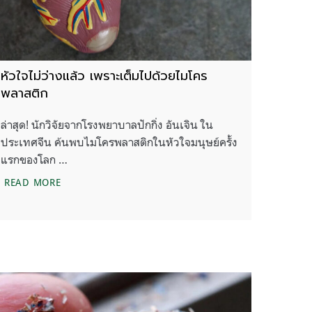
หัวใจไม่ว่างแล้ว เพราะเต็มไปด้วยไมโคร
พลาสติก
ล่าสุด! นักวิจัยจากโรงพยาบาลปักกิ่ง อันเจิน ใน
ประเทศจีน ค้นพบไมโครพลาสติกในหัวใจมนุษย์ครั้ง
แรกของโลก …
ไมโครพลาสติก’
หัวใจไม่ว่างแล้ว เพราะเต็มไปด้วยไมโครพลาสติก
READ MORE