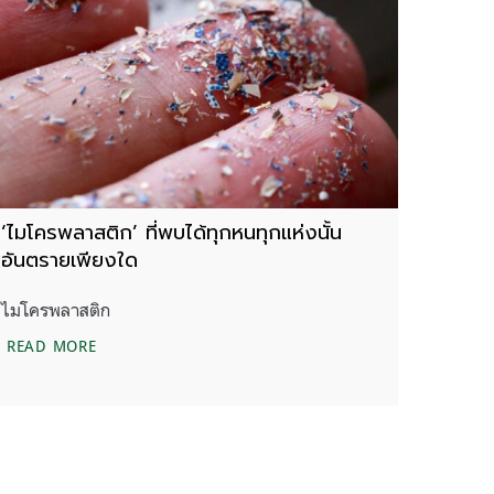
‘ไมโครพลาสติก’ ที่พบได้ทุกหนทุกแห่งนั้น
อันตรายเพียงใด
ไมโครพลาสติก
‘ไมโครพลาสติก’ ที่พบได้ทุกหนทุกแห่งนั้นอันตรายเพียงใด
READ MORE
เล