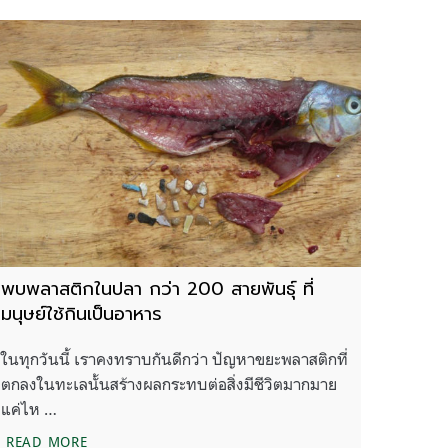
พบพลาสติกในปลา กว่า 200 สายพันธุ์ ที่
มนุษย์ใช้กินเป็นอาหาร
ในทุกวันนี้ เราคงทราบกันดีกว่า ปัญหาขยะพลาสติกที่
ตกลงในทะเลนั้นสร้างผลกระทบต่อสิ่งมีชีวิตมากมาย
แค่ไห …
้ยงบกก็ถูกคุกคามจากพลาสติกเช่นกัน
พบพลาสติกในปลา กว่า 200 สายพันธุ์ ที่มนุษย์ใช้กินเป็น
READ MORE