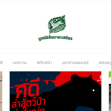
ธิ
บทความ
พิทักษ์ป่า
เอกสารเผยแพร่
สนับสน