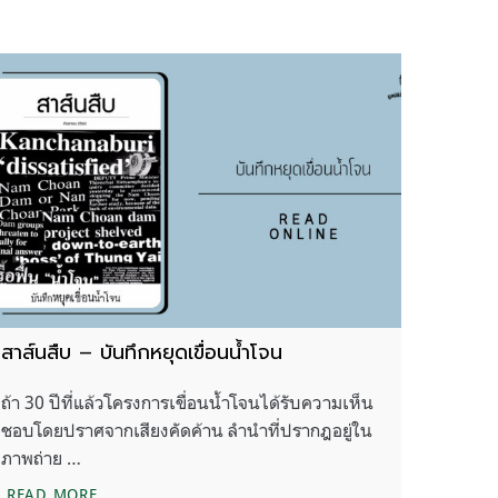
สาส์นสืบ – บันทึกหยุดเขื่อนน้ำโจน
ถ้า 30 ปีที่แล้วโครงการเขื่อนน้ำโจนได้รับความเห็น
ชอบโดยปราศจากเสียงคัดค้าน ลำนำที่ปรากฎอยู่ใน
ภาพถ่าย …
สาส์นสืบ – บันทึกหยุดเขื่อนน้ำโจน
READ MORE