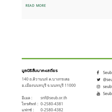
สาส์นสืบ – 30 ปี งานอพยพสัตว์ป่าที่เขื่อน
READ MORE
แนะแนว
ก่อนหน้า
ถัดไป
เรื่อง
มูลนิธิสืบนาคะเสถียร
Seub
140 ถ.ติวานนท์ ต.บางกระสอ
@seu
อ.เมืองนนทบุรี จ.นนทบุรี 11000
seub
Seub
อีเมล :
snf@seub.or.th
โทรศัพท์ :
0-2580-4381
แฟกซ์ :
0-2580-4382