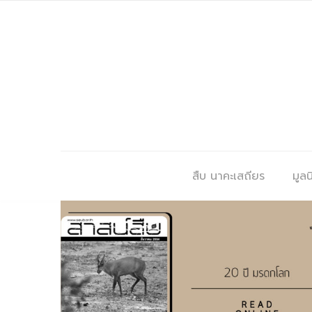
สืบ นาคะเสถียร
มูลนิ