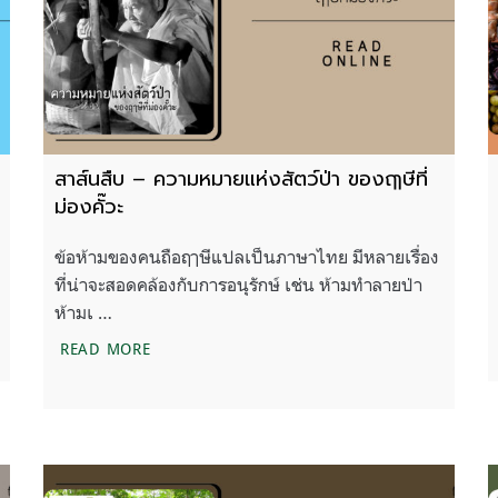
สาส์นสืบ – ความหมายแห่งสัตว์ป่า ของฤๅษีที่
ม่องคั๊วะ
ข้อห้ามของคนถือฤๅษีแปลเป็นภาษาไทย มีหลายเรื่อง
ที่น่าจะสอดคล้องกับการอนุรักษ์ เช่น ห้ามทำลายป่า
ห้ามเ …
สาส์นสืบ – ความหมายแห่งสัตว์ป่า ของฤๅษีที่ม่องคั
READ MORE