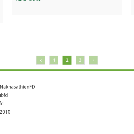
เชี่ยวหลาน
1
2
3
NakhasathienFD
bfd
fd
2010