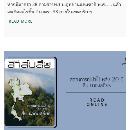
หากมีมาตรา 38 ตามร่างพ.ร.บ.อุทยานแห่งชาติ พ.ศ. …. แล้ว
จะเกิดอะไรขึ้น ? มาตรา 38 ภายในเขตบริการ …
สาส์นสืบ – คัดค้านพ.ร.บ.เปิดป่าค้าสัตว์
READ MORE