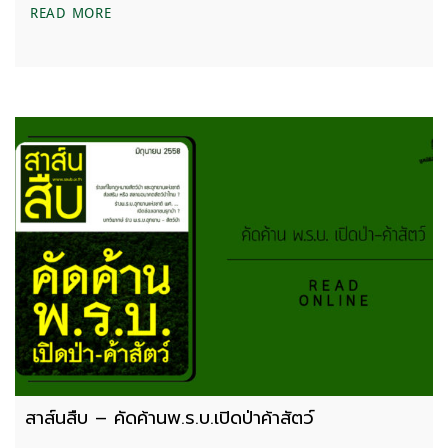
สาส์นสืบ – ทางเลือกในการจัดการน้ำ กรณีไม่ต้องสร้าง
READ MORE
สาส์นสืบ – คัดค้านพ.ร.บ.เปิดป่าค้าสัตว์