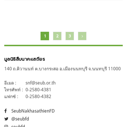
แนะแนว
1
2
3
เรื่อง
มูลนิธิสืบนาคะเสถียร
140 ถ.ติวานนท์ ต.บางกระสอ อ.เมืองนนทบุรี จ.นนทบุรี 11000
อีเมล :
snf@seub.or.th
โทรศัพท์ :
0-2580-4381
แฟกซ์ :
0-2580-4382
SeubNakhasathienFD
@seubfd
seubfd