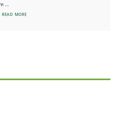
ท …
LET (แบบรายเดือน)
รายงานสรุปกิจกรรม SEUB RUN FOR HOME OF WILDLI
READ MORE