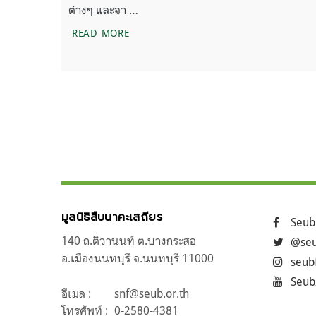
ต่างๆ และจา …
สรุปกิจกรรมพิเศษ และ กิจกรรมระดมทุน 
READ MORE
แนะแนว
ถัดไป
เรื่อง
มูลนิธิสืบนาคะเสถียร
Seub
140 ถ.ติวานนท์ ต.บางกระสอ
@seu
อ.เมืองนนทบุรี จ.นนทบุรี 11000
seub
Seub
อีเมล :
snf@seub.or.th
โทรศัพท์ :
0-2580-4381