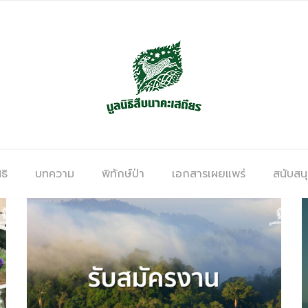
ธิ
บทความ
พิทักษ์ป่า
เอกสารเผยแพร่
สนับสน