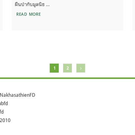
ผืนป่ากับมูลนิธ …
(ช่วงเดือนมกราคม – พฤษภาคม 2562)
ร่วมปกป้องผืนป่าสัตว์ป่า ผ่าน TRUEMONEY WAL
READ MORE
1
2
NakhasathienFD
bfd
fd
2010