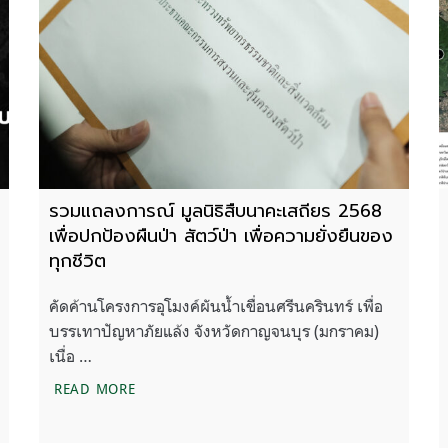
รวมแถลงการณ์ มูลนิธิสืบนาคะเสถียร 2568
เพื่อปกป้องผืนป่า สัตว์ป่า เพื่อความยั่งยืนของ
ทุกชีวิต
คัดค้านโครงการอุโมงค์ผันน้ำเขื่อนศรีนครินทร์ เพื่อ
บรรเทาปัญหาภัยแล้ง จังหวัดกาญจนบุร (มกราคม)
เนื่อ …
่งชาติทับลาน ตามมติคณะรัฐมนตรี เมื่อวันที่ 14 มีนาคม 2566 อย่า
รวมแถลงการณ์ มูลนิธิสืบนาคะเสถียร 2568 เพื่อปกป้
READ MORE