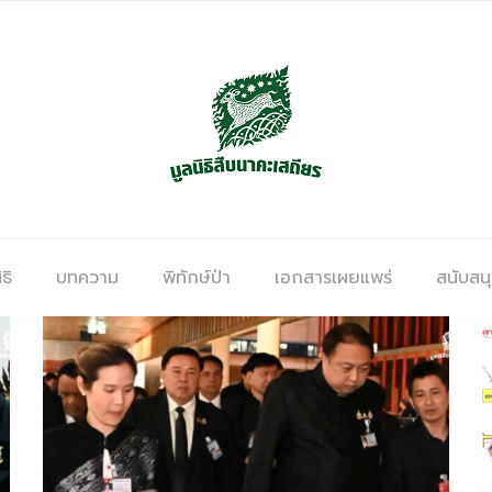
ธิ
บทความ
พิทักษ์ป่า
เอกสารเผยแพร่
สนับสน