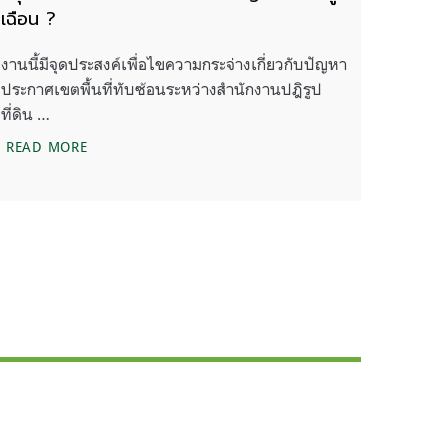
เฉือน ?
งานนี้มีจุดประสงค์เพื่อไขความกระจ่างเกี่ยวกับปัญหา
ประกาศเขตพื้นที่ทับซ้อนระหว่างสำนักงานปฎิรูป
ที่ดิน …
นต่อการเพิกถอนพื้นที่ป่าอนุรักษ์กว่า 265,000 ไร่
สรุปเสวนา “จากทับลานถึงเขาใหญ่” ผืนป่าที่ถูกเฉือน ?
READ MORE