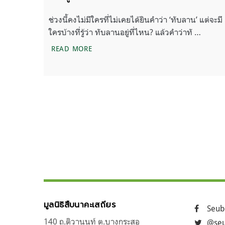
ช่วงนี้คงไม่มีใครที่ไม่เคยได้ยินคำว่า ‘ทับลาน’ แต่จะมี
ใครบ้างที่รู้ว่า ทับลานอยู่ที่ไหน? แล้วคำว่าทั …
ชวนรู้จัก ‘ป่าทับลาน’ ชื่อนี้มีที่มาอย่างไร?
READ MORE
แนะแนว
ถัดไป
เรื่อง
มูลนิธิสืบนาคะเสถียร
Seub
140 ถ.ติวานนท์ ต.บางกระสอ
@seu