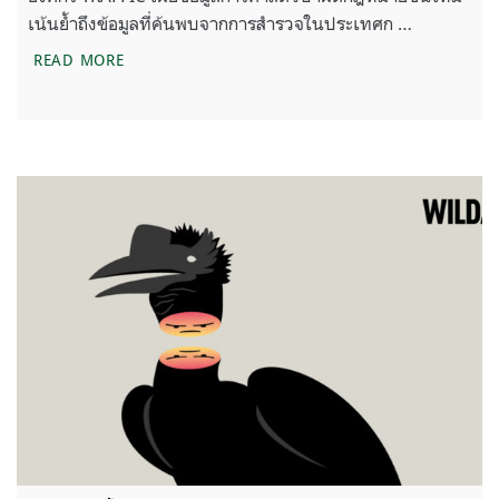
เน้นย้ำถึงข้อมูลที่ค้นพบจากการสำรวจในประเทศก …
การค้าสัตว์ป่าผิดกฎหมายในภูมิภาคลุ่มแม่นํ้าโขงตอนล่
READ MORE