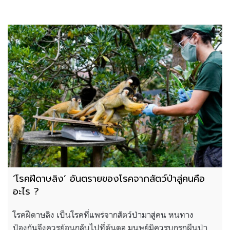
‘โรคฝีดาษลิง’ อันตรายของโรคจากสัตว์ป่าสู่คนคือ
อะไร ?
โรคฝีดาษลิง เป็นโรคที่แพร่จากสัตว์ป่ามาสู่คน หนทาง
ป้องกันจึงควรย้อนกลับไปที่ต้นตอ มนุษย์มิควรบุกรุกผืนป่า