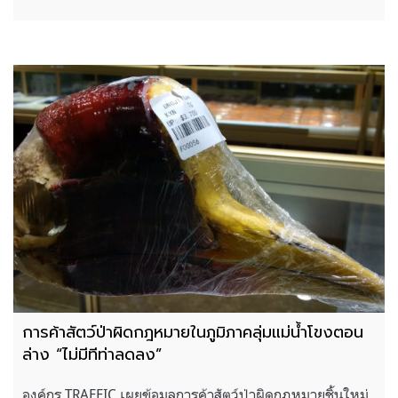
การค้าสัตว์ป่าผิดกฎหมายในภูมิภาคลุ่มแม่นํ้าโขงตอน
ล่าง “ไม่มีทีท่าลดลง”
องค์กร TRAFFIC เผยข้อมูลการค้าสัตว์ป่าผิดกฎหมายชิ้นใหม่