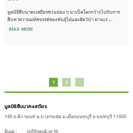
มูลนิธิสืบนาคะเสถียรชวนน้อง ๆ มาเปิดโลกกว้างไปกับการ
สืบหาความมหัศจรรย์ของพันธุ์ไม้และสัตว์ป่า ผ่านเร …
NATURE CLASSROOM EP.4/4 : สำรวจธรรมชาติในเม
READ MORE
แนะแนว
1
2
เรื่อง
มูลนิธิสืบนาคะเสถียร
140 ถ.ติวานนท์ ต.บางกระสอ อ.เมืองนนทบุรี จ.นนทบุรี 11000
อีเมล :
snf@seub.or.th