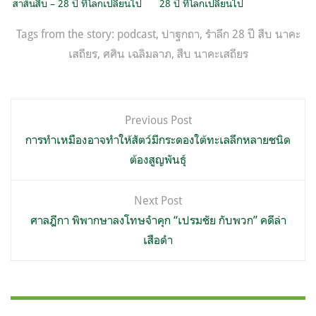
สาส์นสืบ – 28 ปี ที่โลกเปลี่ยนไป
28 ปี ที่โลกเปลี่ยนไป
Tags from the story:
podcast
,
ปาฐกถา
,
รำลึก 28 ปี สืบ นาคะ
เสถียร
,
ศศิน เฉลิมลาภ
,
สืบ นาคะเสถียร
แนะแนว
Previous Post
เรื่อง
การทำเหมืองอาจทำให้สัตว์มีกระดองใต้ทะเลลึกหลายชนิด
ต้องสูญพันธุ์
Next Post
ศาลฎีกา พิพากษาลงโทษจำคุก “เปรมชัย กับพวก” คดีล่า
เสือดำ