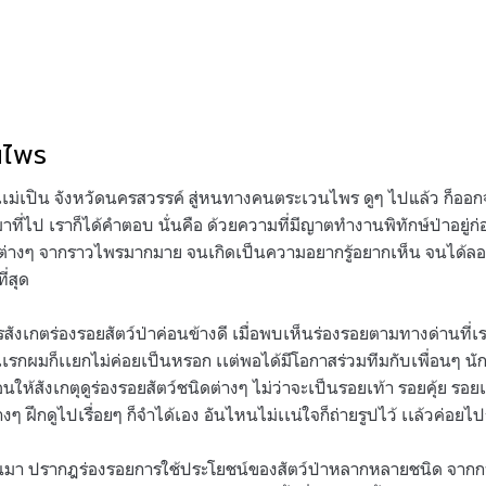
นไพร
เเม่เปิน จังหวัดนครสวรรค์ สู่หนทางคนตระเวนไพร ดูๆ ไปแล้ว ก็อ
มาที่ไป เราก็ได้คำตอบ นั่นคือ ด้วยความที่มีญาตทำงานพิทักษ์ป่าอยู่ก่อ
เล่าต่างๆ จากราวไพรมากมาย จนเกิดเป็นความอยากรู้อยากเห็น จนได้ลอ
่สุด
สังเกตร่องรอยสัตว์ป่าค่อนข้างดี เมื่อพบเห็นร่องรอยตามทางด่านที่เร
เรกผมก็เเยกไม่ค่อยเป็นหรอก เเต่พอได้มีโอกาสร่วมทีมกับเพื่อนๆ นักวิ
นให้สังเกตุดูร่องรอยสัตว์ชนิดต่างๆ ไม่ว่าจะเป็นรอยเท้า รอยคุ้ย รอ
งๆ ฝึกดูไปเรื่อยๆ ก็จำได้เอง อันไหนไม่เเน่ใจก็ถ่ายรูปไว้ เเล้วค่อยไป
ผ่านมา ปรากฎร่องรอยการใช้ประโยชน์ของสัตว์ป่าหลากหลายชนิด จา