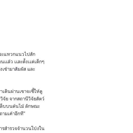
อกจะแหวกแนวไปสัก
นเเล้ว เเละตั้งเเต่เด็กๆ
งเข้ามาสัมผัส และ
าเดินผ่านเขาจะชี้ให้ดู
จัย จากสถานีวิจัยสัตว์
ยเล็บบนต้นไม้ ลักษณะ
ถามเค้าอีกที
”
กการสำรวจจำนวนโป่งใน