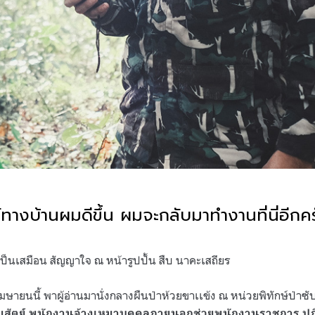
างบ้านผมดีขึ้น ผมจะกลับมาทำงานที่นี่อีกคร
ป็นเสมือน สัญญาใจ ณ หน้ารูปปั้น สืบ นาคะเสถียร
มษายนนี้ พาผู้อ่านมานั่งกลางผืนป่าห้วยขาเเข้ง ณ หน่วยพิทักษ์ป่าซั
มสัตย์ พนักงานจ้างเหมาบุคคลภายนอกช่วยพนักงานราชการ ปฏ