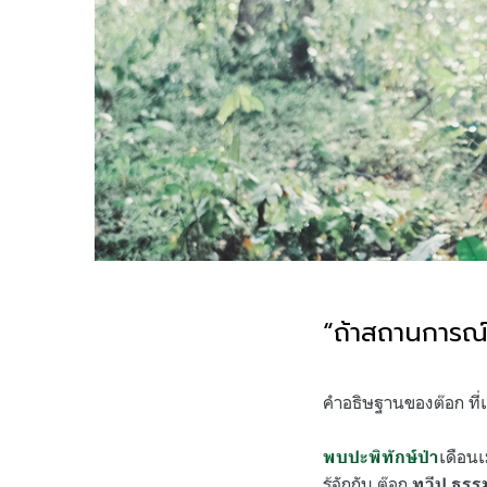
“
ถ้าสถานการณ์ท
.
คำอธิษฐานของต๊อก ที่เ
เดือนเ
พบปะพิทักษ์ป่า
รู้จักกับ ต๊อก
ทวีป ธรร