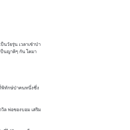
ป็นวัยรุ่น เวลาเข้าป่า
เป็นญาติๆ กัน โตมา
่พิทักษ์ป่าคนหนึ่งซึ่ง
งถวิล พ่อของบอม เสริม