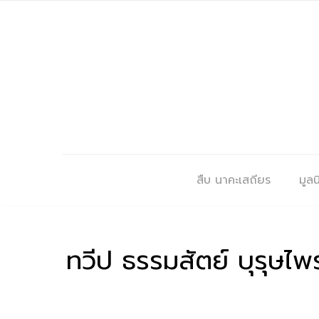
สืบ นาคะเสถียร
มูลนิ
ทวีป ธรรมสัตย์ บุรุษไพร