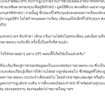
พราะเป็นรายชื่อเเรกๆ ที่ปรากฏในรายงานการช่วยเหลือเจ้าหน้าที่พิทักษ์ป
ช่วยเหลือตามกองทุนเพื่อผู้พิทักษ์ป่า มูลนิธิสืบนาคะเสถียร และทางมู
บุตรพิทักษ์ป่า รายนี้อยู่ ซึ่งน้องที่ได้รับทุนยังคงส่งผลการเรียนกลับม
(
ทางมูลนิธิฯ ไม่ได้กำหนดผลการเรียน เพียงแต่ให้เด็กที่ได้รับทุนฯ ส
จริง
)
่แห่งหน่วยฯ ซับฟ้าผ่า เพิ่งมาเริ่มงานได้ยังไม่ครบเดือน แต่เมื่อถา
ลาดตระเวนกับพี่ๆ ครั้งนี้เป็นครั้งที่สามแล้ว
อะไรให้หลายอย่าง อย่าง
GPS
ตอนนี้ก็เริ่มใช้เป็นแล้วครับ
”
อนที่จะเริ่มเรียนรู้การกรอกข้อมูลลงในแบบฟอร์มการลาดตระเวน ซึ่งเป็น
ะต้องเรียนรู้เพื่อการใช้งานได้อย่างถูกต้องต่อไป ซึ่งข้อมูลที่ได้จ
ลการลาดตระเวนประจำเดือนต่อไป โดยหัวหน้าชุดเเต่ละชุด หรือตัวเ
อมูลจะปรากฏเส้นทางเดิน การตั้งเเคมป์ของเจ้าหน้าที่ พร้อมด้วยรู
ช่น ร่องรอยพราน ร่องรอยสัตว์ป่าขนาดใหญ่ ฯลฯ