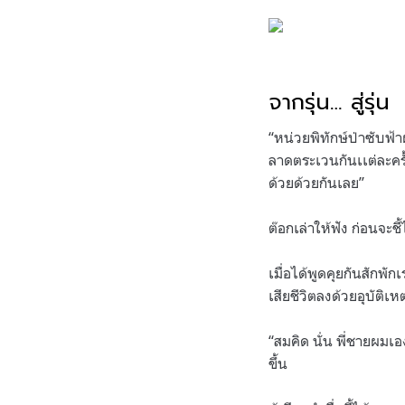
.
จากรุ่น
…
สู่รุ่น
“
หน่วยพิทักษ์ป่าซับฟ้าผ
ลาดตระเวนกันเเต่ละคร
ด้วยด้วยกันเลย
”
ต๊อกเล่าให้ฟัง ก่อนจะชี้
เมื่อได้พูดคุยกันสักพักเ
เสียชีวิตลงด้วยอุบัติเหต
“
สมคิด นั่น พี่ชายผมเอ
ขึ้น