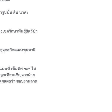
้ารูปปั้น สืบ นาคะ
ขตรักษาพันธุ์สัตว์ป่า
ยู่จุดสกัดคลองขุนชาติ
แผนที่ เข็มทิศ ฯลฯ ได้
คยถูกเทียบเชิญจากฝ่าย
เหตุผลผลว่า ชอบงานลาด