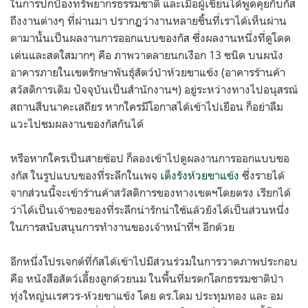
ในการปกป้องทรัพยากรธรรมชาติ และเมื่อผู้เขียนได้พูดคุยกับกัส
ถึงงานต่างๆ ที่ผ่านมา ปรากฏว่างานหลายชิ้นที่เราได้เห็นผ่าน
ตามานั้นเป็นผลงานการออกแบบของกัส ซึ่งผลงานหนึ่งที่ดูโดด
เด่นและสดใสมากๆ คือ ภาพวาดลายนกเงือก 13 ชนิด บนผนัง
อาคารภายในเขตรักษาพันธุ์สัตว์ป่าห้วยขาแข้ง (อาคารร้านค้า
สวัสดิการเดิม ปัจจุบันเป็นสำนักงานฯ) อยู่ระหว่างทางไปอนุสรณ์
สถานสืบนาคะเสถียร หากใครมีโอกาสได้เข้าไปเยือน ก็อย่าลืม
แวะไปชมผลงานของกัสกันได้
หรือหากใครเป็นสายช้อป ก็ลองเข้าไปดูผลงานการออกแบบขอ
งกัส ในรูปแบบของที่ระลึกในเพจ
เต็งรังห้วยขาแข้ง
ซึ่งรายได้
จากส่วนนี้จะเข้าร้านค้าสวัสดิการของทางเขตฯโดยตรง เรียกได้
ว่าได้เป็นเจ้าของของที่ระลึกน่ารักน่าใช้แล้วยังได้เป็นส่วนหนึ่ง
ในการสนับสนุนการทำงานของเจ้าหน้าที่ฯ อีกด้วย
อีกหนึ่งโปรเจกต์ที่กัสได้เข้าไปมีส่วนร่วมในการวาดภาพประกอบ
คือ หนังสือสัตว์เลี้ยงลูกด้วยนม ในพื้นที่มรดกโลกธรรมชาติป่า
ทุ่งใหญ่นเรศวร-ห้วยขาแข้ง โดย ดร.โดม ประทุมทอง และ อม