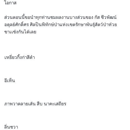
โอกาส
ส่วนตอนนี้ขอนำทุกท่านชมผลงานบางส่วนของ กัส ชีวพัฒน์
อดุลย์ศักดิ์ศร ศิลปินพิทักษ์ป่าแห่งเขตรักษาพันธุ์สัตว์ป่าห้วย
ขาเเข้งกันได้เลย
เหยี่ยวกิ้งก่าสีดำ
อีเห็น
ภาพวาดลายเส้น สืบ นาคะเสถียร
ลิ่นชวา