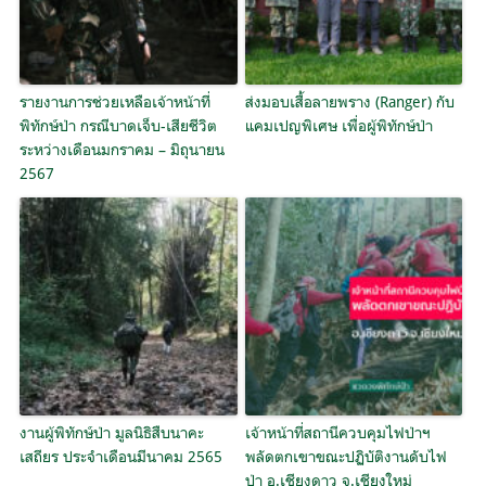
รายงานการช่วยเหลือเจ้าหน้าที่
ส่งมอบเสื้อลายพราง (Ranger) กับ
พิทักษ์ป่า กรณีบาดเจ็บ-เสียชีวิต
แคมเปญพิเศษ เพื่อผู้พิทักษ์ป่า
ระหว่างเดือนมกราคม – มิถุนายน
2567
งานผู้พิทักษ์ป่า มูลนิธิสืบนาคะ
เจ้าหน้าที่สถานีควบคุมไฟป่าฯ
เสถียร ประจำเดือนมีนาคม 2565
พลัดตกเขาขณะปฏิบัติ​งานดับ​ไฟ
ป่า อ.เชียงดาว จ.เชียงใหม่