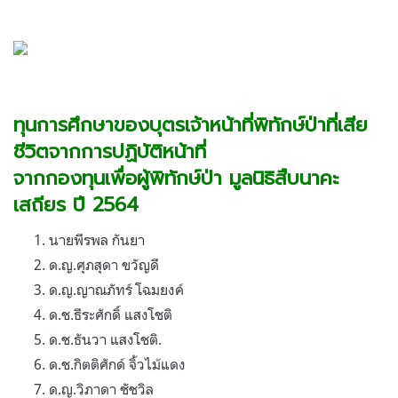
.
.
.
ทุนการศึกษาของบุตรเจ้าหน้าที่พิทักษ์ป่าที่เสีย
ชีวิตจากการปฏิบัติหน้าที่
จากกองทุนเพื่อผู้พิทักษ์ป่า
มูลนิธิสืบนาคะ
เสถียร
ปี
2564
นายพีรพล กันยา
ด.ญ.ศุภสุดา ขวัญดี
ด.ญ.ญาณภัทร์ โฉมยงค์
ด.ช.ธีระศักดิ์ แสงโชติ
ด.ช.ธันวา แสงโชติ.
ด.ช.กิตติศักด์ จิ้วไม้แดง
ด.ญ.วิภาดา ชัชวิล