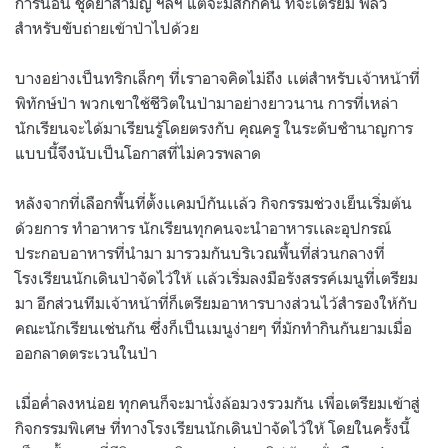
การนอน ชุดยาสามัญ ฯลฯ แต่จะมีสักกี่คน ที่จะเตรียม พลั่ว
สำหรับขับถ่ายเข้าป่าไปด้วย
บางอย่างเป็นทริกเล็กๆ ที่เราอาจคิดไม่ถึง เเต่สำหรับเจ้าหน้าที่
พิทักษ์ป่า พวกเขาใช้ชีวิตในป่ามาอย่างยาวนาน การที่เหล่า
นักเรียนจะได้มาเรียนรู้โดยตรงกับ คุณครู ในระดับชำนาญการ
แบบนี้จึงนับเป็นโอกาสที่ไม่ควรพลาด
หลังจากที่เลือกพื้นที่ตั้งเเคมป์กันเเล้ว กิจกรรมช่วงเย็นเริ่มต้น
ด้วยการ ทำอาหาร นักเรียนทุกคนจะนำอาหารเเละอุปกรณ์
ประกอบอาหารที่นำมา มารวมกันบริเวณพื้นที่ส่วนกลางที่
โรงเรียนนักเดินป่าจัดไว้ให้ เเล้วเริ่มลงมือรังสรรค์เมนูที่เตรียม
มา อีกส่วนทีมเจ้าหน้าที่ก็เตรียมอาหารบางส่วนไว้สำรองให้กับ
คณะนักเรียนเช่นกัน ซึ่งก็เป็นเมนูง่ายๆ ที่มักทำกินกันยามเมื่อ
ออกลาดตระเวนในป่า
เมื่อค่ำลงหน่อย ทุกคนก็จะมานั่งล้อมวงรวมกัน เพื่อเตรียมเข้าสู่
กิจกรรมพิเศษ ที่ทางโรงเรียนนักเดินป่าจัดไว้ให้ โดยในครั้งนี้