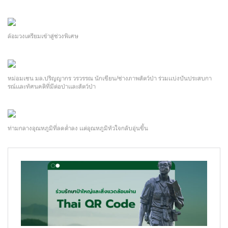
ล้อมวงเตรียมเข้าสู่ช่วงพิเศษ
หม่อมเชน มล.ปริญญากร วรวรรณ นักเขียน/ช่างภาพสัตว์ป่า ร่วมเเบ่งปันประสบกา
รณ์เเละทัศนคติที่มีต่อป่าเเละสัตว์ป่า
ท่ามกลางอุณหภูมิที่ลดต่ำลง เเต่อุณหภูมิหัวใจกลับอุ่นขึ้น