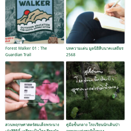
Forest Walker 01 : The
บทความเด่น มูลนิธิสืบนาคะเสถียร
Guardian Trail
2568
สวนพฤกษศาสตร์สมเด็จพระนาง
คู่มือขั้นกลาง โรงเรียนนักเดินป่า
เจ้าสิริกิติ์ เตรียมเปิดโรงเรียนนัก
อุทยานแห่งชาติน้ำพอง