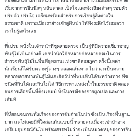
ตลอดเส้นทางการเดินป่า เจ้าหน้าที่จะพาเราไปสัมผัสธรรมชาติ
เริ่มจากการยืนนิ่งๆ หลับตาลง เปิดใจเเละฟังเสียงต่างๆ รอบตัว
ปรับตัว ปรับใจ เตรียมพร้อมสำหรับการเรียนรู้สิ่งต่างใน
ธรรมชาติ เพราะเมื่อเราย่างเข้าสู่ผืนป่า ให้พึงระลึกไว้เสมอว่า
เราไม่รู้อะไรเลย
พี่เปรม หนึ่งในเจ้าหน้าที่ชุดสายตรวจ เป็นผู้ที่มีความเชี่ยวชาญ
พันธุ์ไม้เป็นอย่างดี เคยนำนักวิจัยหลายต่อหลายคณะในการ
สำรวจพันธุ์ไม้ในพื้นที่อุทยานเเห่งชาติดอยภูคา ครั้งนี้เหล่า
นักเรียนก็ได้รับความรู้ต่างๆ ตลอดเส้นทาง ไม่ว่าจะเป็นความ
หลากหลายทางพันธุ์ไม้เเละสัตว์ป่าที่พบเห็นได้ระหว่างทาง พืช
ชนิดที่กินได้เเละกินไม่ได้ วิธีการหาเเหล่งน้ำในธรรมชาติ ตลอด
จนการเลือกพื้นที่ตั้งเเคมป์ ทั้งในกรณีของการผูกเปล และกาง
เต้นท์
ที่นี่สอนจนกระทั่งเรื่องของการขับถ่ายในป่า ซึ่งเป็นเรื่องพื้นฐาน
มาก เเต่ไม่เคยมีที่ใดสอนกันแบบนี้ หลายคนเมื่อจะเข้าป่าอาจ
เตรียมอุปกรณ์กันไปพร้อมสรรพไม่ว่าจะเป็นหมวดหมู่ของการกิน