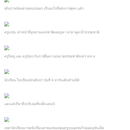
เดินป่าพร้อมสายฝนปรอยๆ เป็นอะไรที่อลังการสุดๆ เเล้ว
ครูเปรม เจ้าหน้าที่อุทยานเเห่งชาติดอยภูคา พามาดูตาน้ำธรรมชาติ
ครูใหญ่ เเละ ครูป๊อป กับการสื่อความหมายธรรมชาติระหว่างทาง
นักเรียน โรงเรียนนักเดินป่า รุ่นที่ 4 พากันเดินข้ามมิติ
เเละเเล้วก็มาถึงบริเวณที่จะตั้งเเคมป์
เหล่านักเรียนมารอฟังเรื่องเล่าของของคุณครูบนจุดชมวิวยอดภูพันเจ็ด