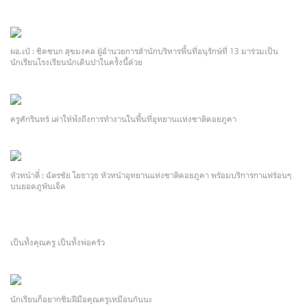
ผอ.เป้ : ชิดชนก สุขมงคล ผู้อำนวยการสำนักบริหารพื้นที่อนุรักษ์ที่ 13 มาร่วมเป็น
นักเรียนโรงเรียนนักเดินป่าในครั้งนี้ด้วย
ครูศักรินทร์ เล่าให้ฟังถึงการทำงานในพื้นที่อุทยานเเห่งชาติดอยภูคา
หัวหน้าตี๋ : ฉัตรชัย โยธาวุธ หัวหน้าอุทยานแห่งชาติดอยภูคา พร้อมบริการกาแฟร้อนๆ
บนยอดภูพันเจ็ด
เป็นทั้งคุณครู เป็นทั้งพ่อครัว
นักเรียนก็อยากชิมฝีมือคุณครูเหมือนกันนะ