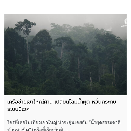
เครือข่ายเขาใหญ่ค้าน เปลี่ยนโฉมน้ำผุด หวั่นกระทบ
ระบบนิเวศ
ใครที่เคยไปเที่ยวเขาใหญ่ น่าจะคุ้นเคยกับ “น้ำผุดธรรมชาติ
บ้านท่าช้าง” (หรือที่เรียกกันติ …