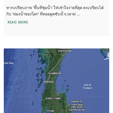
หากเปรียบภาพ ‘พื้นที่ชุ่มน้ำ’ ให้เข้าใจง่ายที่สุด คงเปรียบได้
กับ ‘ฟองน้ำของโลก’ ที่คอยดูดซับน้ำเวลาฝ …
ระบบนิเวศที่กำลังจะหายไป ทำไมประเทศไทยต้องมี พ.ร.บ
READ MORE