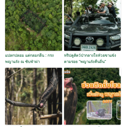
แปลกปลอม แต่กลมกลืน : กรง
ทริปดูสัตว์ป่ากลางใจห้วยขาแข้ง
พญาแร้ง ณ ซับฟ้าผ่า
ตามรอย “พญาแร้งคืนถิ่น”