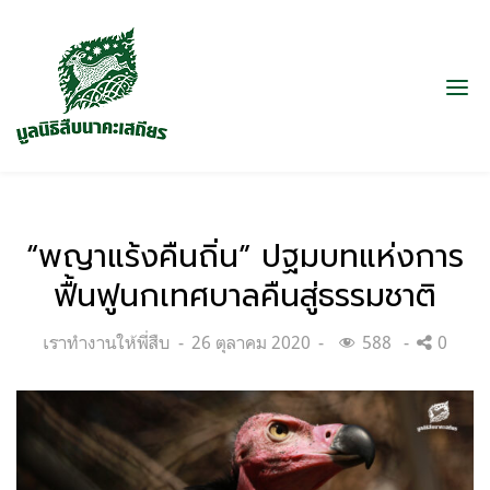
“พญาแร้งคืนถิ่น” ปฐมบทแห่งการ
ฟื้นฟูนกเทศบาลคืนสู่ธรรมชาติ
Categories:
Posted
เราทำงานให้พี่สืบ
26 ตุลาคม 2020
588
0
on