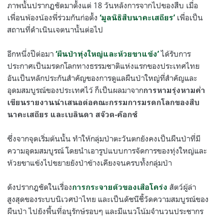
ภาพนั้นปรากฏชัดมาตั้งแต่ 18 วันหลังการจากไปของสืบ เมื่อ
เพื่อนพ้องน้องพี่ร่วมกันก่อตั้ง
เพื่อเป็น
‘มูลนิธิสืบนาคะเสถียร’
สถานที่ดำเนินเจตนานั้นต่อไป
อีกหนึ่งปีต่อมา
ได้รับการ
‘ผืนป่าทุ่งใหญ่และห้วยขาแข้ง’
ประกาศเป็นมรดกโลกทางธรรมชาติแห่งแรกของประเทศไทย
อันเป็นหลักประกันสำคัญของการดูแลผืนป่าใหญ่ที่สำคัญและ
อุดมสมบูรณ์ของประเทศไว้ ก็เป็นผลมาจาก
การหามรุ่งหามค่ำ
เขียนรายงานนำเสนอต่อคณะกรรมการมรดกโลกของสืบ
นาคะเสถียร และเบลินดา สจ๊วต-ค๊อกซ์
ซึ่งจากจุดเริ่มต้นนั้น ทำให้กลุ่มป่าตะวันตกยังคงเป็นผืนป่าที่มี
ความอุดมสมบูรณ์ โดยนำเอารูปแบบการจัดการของทุ่งใหญ่และ
ห้วยขาแข้งไปขยายยังป่าข้างเคียงจนครบทั้งกลุ่มป่า
ดังปรากฎชัดในเรื่อง
สัตว์ผู้ล่า
การกระจายตัวของเสือโคร่ง
สูงสุดของระบบนิเวศป่าไทย และเป็นดัชนีชี้วัดความสมบูรณ์ของ
ผืนป่า ไปยังพื้นที่อนุรักษ์รอบๆ และมีแนวโน้มจำนวนประชากร