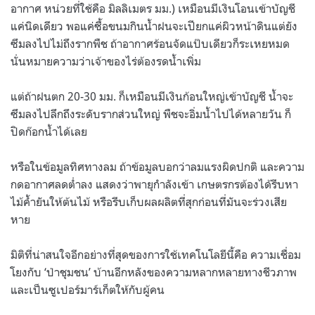
อากาศ หน่วยที่ใช้คือ มิลลิเมตร มม.) เหมือนมีเงินโอนเข้าบัญชี
แค่นิดเดียว พอแค่ซื้อขนมกินน้ำฝนจะเปียกแค่ผิวหน้าดินแต่ยัง
ซึมลงไปไม่ถึงรากพืช ถ้าอากาศร้อนจัดแป๊บเดียวก็ระเหยหมด
นั่นหมายความว่าเจ้าของไร่ต้องรดน้ำเพิ่ม
แต่ถ้าฝนตก 20-30 มม. ก็เหมือนมีเงินก้อนใหญ่เข้าบัญชี น้ำจะ
ซึมลงไปลึกถึงระดับรากส่วนใหญ่ พืชจะอิ่มน้ำไปได้หลายวัน ก็
ปิดก๊อกน้ำได้เลย
หรือในข้อมูลทิศทางลม ถ้าข้อมูลบอกว่าลมแรงผิดปกติ และความ
กดอากาศลดต่ำลง แสดงว่าพายุกำลังเข้า เกษตรกรต้องได้รีบหา
ไม้ค้ำยันให้ต้นไม้ หรือรีบเก็บผลผลิตที่สุกก่อนที่มันจะร่วงเสีย
หาย
มิติที่น่าสนใจอีกอย่างที่สุดของการใช้เทคโนโลยีนี้คือ ความเชื่อม
โยงกับ ‘ป่าชุมชน’ บ้านอีกหลังของความหลากหลายทางชีวภาพ
และเป็นซูเปอร์มาร์เก็ตให้กับผู้คน