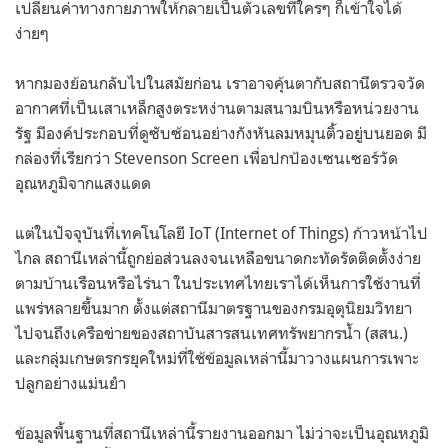
เปลี่ยนค่าทางกายภาพให้กลายเป็นตัวเลขที่ใครๆ ก็เข้าใจได้
ง่ายๆ
หากมองย้อนกลับไปในสมัยก่อน เราอาจคุ้นตากับสถานีตรวจวัด
อากาศที่เป็นเสาเหล็กสูงตระหง่านตามสนามบินหรือหน่วยงาน
รัฐ มีองค์ประกอบที่ดูซับซ้อนอย่างกังหันลมหมุนติ้วอยู่บนยอด มี
กล่องที่เรียกว่า Stevenson Screen เพื่อปกป้องเซนเซอร์วัด
อุณหภูมิจากแสงแดด
แต่ในปัจจุบันที่เทคโนโลยี IoT (Internet of Things) ก้าวหน้าไป
ไกล สถานีเหล่านี้ถูกย่อส่วนลงจนเหลือขนาดกะทัดรัดติดตั้งง่าย
ตามบ้านเรือนหรือไร่นา ในประเทศไทยเราได้เห็นการใช้งานที่
แพร่หลายขึ้นมาก ตั้งแต่สถานีมาตรฐานของกรมอุตุนิยมวิทยา
ไปจนถึงเครือข่ายของสถาบันสารสนเทศทรัพยากรน้ำ (สสน.)
และกลุ่มเกษตรกรยุคใหม่ที่ใช้ข้อมูลเหล่านี้มาวางแผนการเพาะ
ปลูกอย่างแม่นยำ
ข้อมูลพื้นฐานที่สถานีเหล่านี้รายงานออกมา ไม่ว่าจะเป็นอุณหภูมิ