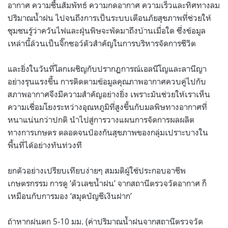
อากาศ ความชื้นสัมพัทธ์ ความกดอากาศ ความเร็วและทิศทางลม
ปริมาณน้ำฝน ไปจนถึงการเป็นระบบเตือนภัยสุขภาพที่ช่วยให้
ชุมชนรู้ว่าควันไฟและฝุ่นพิษจะพัดมาถึงบ้านเมื่อใด ซึ่งข้อมูล
เหล่านี้ล้วนเป็นจิ๊กซอว์ตัวสำคัญในการบริหารจัดการชีวิต
และยิ่งในวันที่โลกเผชิญกับปรากฏการณ์เอลนีโญและลานีญา
อย่างรุนแรงขึ้น การติดตามข้อมูลคุณภาพอากาศควบคู่ไปกับ
สภาพอากาศจึงมีความสำคัญอย่างยิ่ง เพราะมันช่วยให้เราเห็น
ความเชื่อมโยงระหว่างอุณหภูมิที่สูงขึ้นกับมลพิษทางอากาศที่
หนาแน่นกว่าปกติ นำไปสู่การวางแผนการจัดการผลผลิต
ทางการเกษตร ตลอดจนป้องกันสุขภาพของกลุ่มเปราะบางใน
พื้นที่ได้อย่างทันท่วงที
ยกตัวอย่างเปรียบเทียบง่ายๆ สมมติผู้ใช้ประกอบอาชีพ
เกษตรกรรม การดู ‘ตัวเลขน้ำฝน’ จากสถานีตรวจวัดอากาศ ก็
เหมือนกับการมอง ‘สมุดบัญชีเงินฝาก’
ถ้าหากฝนตก 5-10 มม. (ค่าปริมาณน้ำฝนจากสถานีตรวจวัด