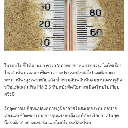
ในรอบไม่กี่ปีที่ผ่านมา คำว่า ‘สภาพอากาศแปรปรวน’ ไม่ใช่เรื่อง
ไกลตัวที่พบเจอจากฟีดข่าวต่างประเทศอีกต่อไป แต่คือราคา
มะนาวที่พุ่งสูงเพราะภัยแล้ง น้ำท่วมฉับพลันที่ถล่มย่านเศรษฐกิจ
หรือแม้แต่ฝุ่นพิษ PM 2.5 ที่บดบังทัศนียภาพเมืองไทยไปเกือบ
ครึ่งปี
วิกฤตการเปลี่ยนแปลงสภาพภูมิอากาศได้ส่งผลกระทบต่อปาก
ท้องและชีวิตของเราอย่างรุนแรงจนถึงจุดที่ต้องเรียกว่าเป็นยุค
‘โลกเดือด’ อย่างแท้จริง และไม่มีใครหนีสิ่งนี้พ้น