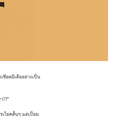
ชียลมีเดียอย่างเป็น
รา??”
ะโยคสั้นๆ แต่เปี่ยม