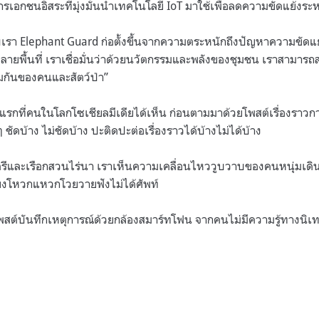
รเอกชนอิสระที่มุ่งมั่นนำเทคโนโลยี IoT มาใช้เพื่อลดความขัดแย้งระ
ับเรา Elephant Guard ก่อตั้งขึ้นจากความตระหนักถึงปัญหาความขัดแย
ลายพื้นที่ เราเชื่อมั่นว่าด้วยนวัตกรรมและพลังของชุมชน เราสามาร
ร่วมกันของคนและสัตว์ป่า”
ยแรกที่คนในโลกโซเชียลมีเดียได้เห็น ก่อนตามมาด้วยโพสต์เรื่องรา
 ชัดบ้าง ไม่ชัดบ้าง ปะติดปะต่อเรื่องราวได้บ้างไม่ได้บ้าง
และเรือกสวนไร่นา เราเห็นความเคลื่อนไหววูบวาบของคนหนุ่มเดินเท้
สียงโหวกแหวกโวยวายฟังไม่ได้ศัพท์
พสต์บันทึกเหตุการณ์ด้วยกล้องสมาร์ทโฟน จากคนไม่มีความรู้ทางนิเท