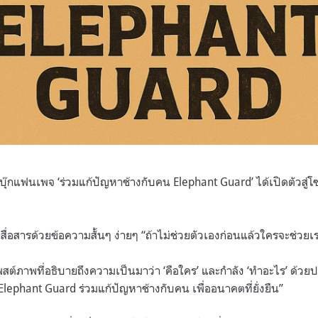
กแฟนเพจ ‘ร่วมแก้ปัญหาช้างกับคน Elephant Guard’ ได้เปิดตัวสู่โซเ
สื่อสารด้วยข้อความสั้นๆ ง่ายๆ “ถ้าไม่ช่วยตัวเองก่อนแล้วใครจะช่วยเ
พสต์ภาพที่อธิบายถึงความเป็นมาว่า ‘คือใคร’ และกำลัง ‘ทำอะไร’ ด้วยปร
lephant Guard ร่วมแก้ปัญหาช้างกับคน เพื่ออนาคตที่ยั่งยืน”