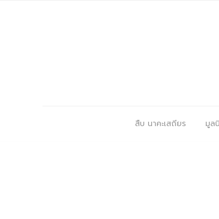
สืบ นาคะเสถียร
มูลนิ