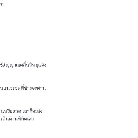
ภท
้สัญญาณคลื่นวิทยุแจ้ง
่านแนวเขตที่ช้างจะผ่าน
อ็นหรือลวด เสาก็จะส่ง
งเดินผ่านพิกัดเสา