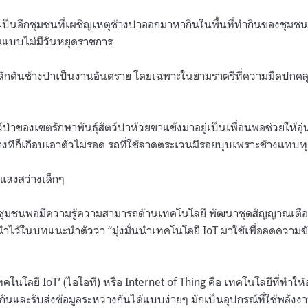
ป็นอีกชุมชนที่เผชิญเหตุช้างป่าออกมาหากินในพื้นที่ทำกินของชุม
อนแบบไม่มีวันหยุดราชการ
ผลักดันช้างป่าเป็นงานอันตราย โดยเฉพาะในยามราตรีที่ความมืดปกคลุ
์ป่าของเขตรักษาพันธุ์สัตว์ป่าห้วยขาแข้งมาอยู่เป็นเพื่อนพอช่วยให้อุ
างทีก็เกือบเอาตัวไม่รอด รถที่ใช้ลาดตระเวนมีรอยบุบเพราะช้างแทบท
ีแสงสว่างเล็กๆ
นชุมชนพอมีความรู้ความสามารถด้านเทคโนโลยี พัฒนาชุดสัญญาณเตือน
นำไว้ในบทแนะนำตัวว่า “มุ่งมั่นนำเทคโนโลยี IoT มาใช้เพื่อลดความ
โนโลยี IoT’ (ไอโอที) หรือ Internet of Thing คือ เทคโนโลยีที่ทำให้อ
ันและรับส่งข้อมูลระหว่างกันได้แบบง่ายๆ มักเป็นอุปกรณ์ที่ใช้พลังงาน