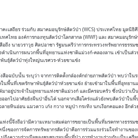
บนาคะเสถียร ร่วมกับ สมาคมอนุรักษ์สัตว์ป่า (WCS) ประเทศไทย มูลนิธิ
ะเทศไทย องค์การกองทุนสัตว์ป่าโลกสากล (WWF) และ สมาคมอนุรักษ
สือถึง นายวราวุธ ศิลปอาชา รัฐมนตรีว่าการกระทรวงทรัพยากรธรรมช
้เร่งดำเนินการผนวกพื้นที่อุทยานแห่งชาติแม่วงก์-คลองลาน เข้าเป็นส
นธุ์สัตว์ป่าทุ่งใหญ่นเรศวร-ห้วยขาแข้ง
สือฉบับนั้น ระบุว่า จากการติดตั้งกล้องดักถ่ายภาพสัตว์ป่า พบว่าในร
ิดในพื้นที่เขตรักษาพันธุ์สัตว์ป่าห้วยขาแข้ง ย้ายเข้ามาในพื้นที่อุทยาน
าอยู่ประจำในอุทยานแห่งชาติแม่วงก์ และมีครอบครัว ซึ่งนับว่าเป็น
ออกไปอาศัยยังผืนป่าอื่นได้ นอกจากเสือโคร่งแล้วยังพบสัตว์ป่าในพื้น
วลายหินอ่อน แมวดาว เก้ง กวาง หมูป่า กระทิง นกเงือกคอแดง อีกด้ว
แห่งนี้จึงถือว่ามีความเหมาะสมต่อการขยายเป็นพื้นที่มรดกทางธรรมช
นึ่งของการจัดการทรัพยากรสัตว์ป่าคือการร่วมแรงร่วมใจทำงานของเจ้
วมไปถึงความร่วมมือของชุมชนรอบพื้นที่ป่า การทำงานร่วมกันเป็นเคร