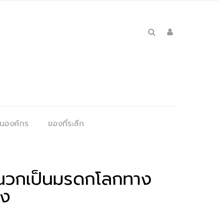
ุนองค์กร
ของที่ระลึก
ผนวกเป็นมรดกโลกทาง
้ง