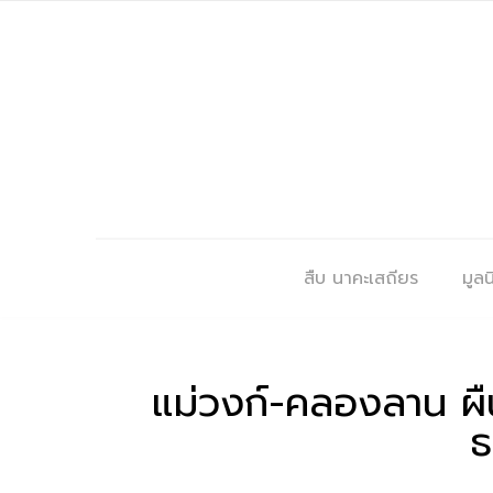
สืบ นาคะเสถียร
มูลนิ
แม่วงก์-คลองลาน ผ
ธ