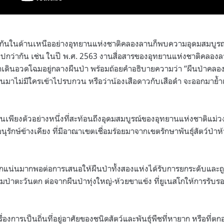
ื่องกันในด้านเหนืออย่างอุทยานแห่งชาติคลองลานก็พบความอุดมสมบูร
ยไปกว่ากัน เช่น ในปี พ.ศ. 2563 งานสื่อสารของอุทยานแห่งชาติคลอง
ดำเดินอวดโฉมอยู่กลางผืนป่า พร้อมถ้อยคำอธิบายความว่า “ผืนป่าคล
่านมาไม่มีใครเข้าไปรบกวน หรือว่าน้องเสือดาวกับเสือดำ จะออกมาย้ำเ
้ เป็นเพียงตัวอย่างหนึ่งที่สะท้อนถึงอุดมสมบูรณ์ของอุทยานแห่งชาติแม่
นุรักษ์ข้างเคียง ที่มีอาณาเขตเชื่อมร้อยมาจากเขตรักษาพันธุ์สัตว์ป่า
ักแน่นมากพอต่อการเสนอให้ผืนป่าทั้งสองแห่งได้รับการยกระดับและถู
ป่าตะวันตก ต่อจากผืนป่าทุ่งใหญ่-ห้วยขาแข้ง ที่ยูเนสโกให้การรับร
งการเป็นถิ่นที่อยู่อาศัยของชนิดสัตว์และพันธุ์พืชที่หายาก หรือที่ต