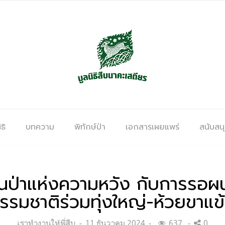
ธิ
บทความ
พิทักษ์ป่า
เอกสารเผยแพร่
สนับสน
ืนป่าแห่งความหวัง กับการรอ
รรมชาติร่วมทุ่งใหญ่-ห้วยขาแข
Categories:
Posted
เราทำงานให้พี่สืบ
11 ธันวาคม 2024
637
0