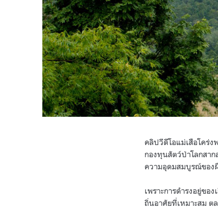
คลิปวีดีโอแม่เสือโคร่
กองทุนสัตว์ป่าโลกสากล
ความอุดมสมบูรณ์ของผื
เพราะการดำรงอยู่ของเ
ถิ่นอาศัยที่เหมาะสม ต