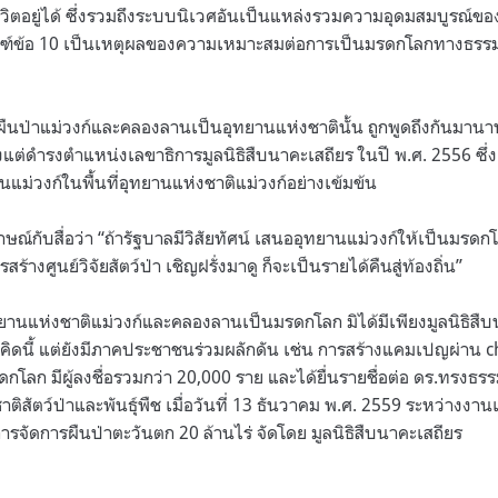
ิตอยู่ได้ ซึ่งรวมถึงระบบนิเวศอันเป็นแหล่งรวมความอุดมสมบูรณ์ของพ
์ข้อ 10 เป็นเหตุผลของความเหมาะสมต่อการเป็นมรดกโลกทางธรรมช
นป่าแม่วงก์และคลองลานเป็นอุทยานแห่งชาตินั้น ถูกพูดถึงกันมานา
้ตั้งแต่ดำรงตำแหน่งเลขาธิการมูลนิธิสืบนาคะเสถียร ในปี พ.ศ. 2556 ซึ่ง
อนแม่วงก์ในพื้นที่อุทยานแห่งชาติแม่วงก์อย่างเข้มข้น
ษณ์กับสื่อว่า “ถ้ารัฐบาลมีวิสัยทัศน์ เสนออุทยานแม่วงก์ให้เป็นมรดก
สร้างศูนย์วิจัยสัตว์ป่า เชิญฝรั่งมาดู ก็จะเป็นรายได้คืนสู่ท้องถิ่น”
านแห่งชาติแม่วงก์และคลองลานเป็นมรดกโลก มิได้มีเพียงมูลนิธิสืบ
วคิดนี้ แต่ยังมีภาคประชาชนร่วมผลักดัน เช่น การสร้างแคมเปญผ่าน c
รดกโลก มีผู้ลงชื่อรวมกว่า 20,000 ราย และได้ยื่นรายชื่อต่อ ดร.ทรงธรร
ติสัตว์ป่าและพันธุ์พืช เมื่อวันที่ 13 ธันวาคม พ.ศ. 2559 ระหว่างง
่การจัดการผืนป่าตะวันตก 20 ล้านไร่ จัดโดย มูลนิธิสืบนาคะเสถียร