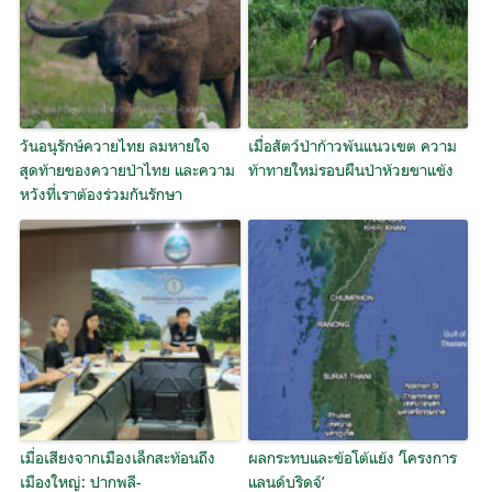
วันอนุรักษ์ควายไทย ลมหายใจ
เมื่อสัตว์ป่าก้าวพ้นแนวเขต ความ
สุดท้ายของควายป่าไทย และความ
ท้าทายใหม่รอบผืนป่าห้วยขาแข้ง
หวังที่เราต้องร่วมกันรักษา
เมื่อเสียงจากเมืองเล็กสะท้อนถึง
ผลกระทบและข้อโต้แย้ง ‘โครงการ
เมืองใหญ่: ปากพลี-
แลนด์บริดจ์’