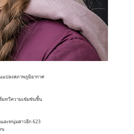
ลี่ยนแปลงสภาพภูมิอากาศ
ริ่มทวีความเข้มข้นขึ้น
เธอและหนุ่มสาวอีก 623
เดน