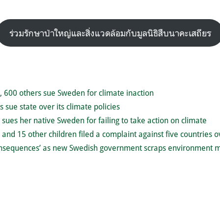
ร่วมรักษาป่าใหญ่และสิ่งแวดล้อมกับมูลนิธิสืบนาคะเสถียร
 600 others sue Sweden for climate inaction
s sue state over its climate policies
sues her native Sweden for failing to take action on climate
and 15 other children filed a complaint against five countries ov
nsequences’ as new Swedish government scraps environment m