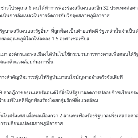
นชาวโปรตุเกส 6 คนได้ทำการฟ้องร้องสวีเดนและอีก 32 ประเทศต่อศ
ดำเนินการล้มเหลวในการจัดการกับวิกฤตสภาพภูมิอากาศ
ารัฐบาลสวีเดนและรัฐอื่นๆ ที่ถูกฟ้องเป็นฝ่ายแพ้คดี รัฐเหล่านั้นจำเป
หมายลดอุณหภูมิโลกให้ลดลง 1.5 องศาเซลเซียส
ีที่ผ่านมา องค์กรและพลเมืองได้หันไปใช้กระบวนการทางศาลเพื่อตอบโต้
และสิ่งแวดล้อมกันมากขึ้น
องทางสำคัญที่จะกระตุ้นให้รัฐหันมาสนใจปัญหาอย่างจริงจังเสียที
19 ศาลฎีกาของเนเธอร์แลนด์ได้สั่งให้รัฐบาลลดการปล่อยก๊าซเรือนกร
ยแพ้ในคดีที่ถูกฟ้องร้องโดยกลุ่มรักษ์สิ่งแวดล้อม
ขึ้นในฝรั่งเศส เมื่อพลเมืองกว่า 2 ล้านคนฟ้องร้องรัฐบาลฝรั่งเศสต่อศ
การเปลี่ยนแปลงสภาพภูมิอากาศ