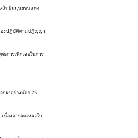
าลสิทธิมนุษยชนแห่ง
็นต้องปฏิบัติตามปฏิญญา
รัฐต่อการเพิกเฉยในการ
ะจกลงอย่างน้อย 25
าล เนื่องจากล้มเหลวใน