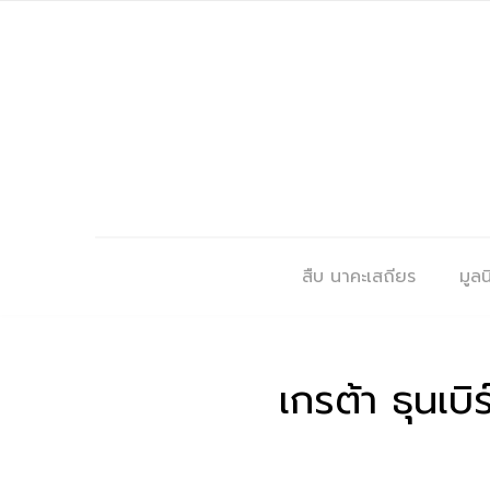
สืบ นาคะเสถียร
มูลนิ
เกรต้า ธุนเบ