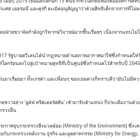
ง เมื่อปี 2019 เธอและเด็กอีก 15 คนจากทั่วโลกยื่นฟ้องต่อองค์การส
ั่งเศส เยอรมนี และตุรกี ละเมิดอนุสัญญาว่าด้วยสิทธิเด็กจากการที่ไม
ม่ฝ่ายขวาจัดกำลังถูกวิพากษ์วิจารณ์มากขึ้นเรื่อยๆ เนื่องจากแทบไม่ไ
นปี 2017 รัฐบาลสวีเดนได้นำกฎหมายด้านสภาพอากาศมาใช้ซึ่งกำหนดให้
้โลกร้อนลงไปสู่เป้าหมายสุทธิที่เป็นศูนย์ซึ่งกำหนดไว้สำหรับปี 204
วันมาเรื่อยมา ทั้งเกรต้า และเพื่อนๆ ของเธอต่างก็ทราบดีว่ามันไม่มี
ายขวาอย่าง ‘อูล์ฟ คริสเตอร์สสัน’ เข้ามารับตำแหน่ง ก็ประเดิมงานด้ว
รวงอื่น
ประกาศยุบกระทรวงสิ่งแวดล้อม (Ministry of the Environment) ซึ่งเ
กับกระทรวงพลังงาน ธุรกิจ และอุตสาหกรรม (Ministry for Energy,