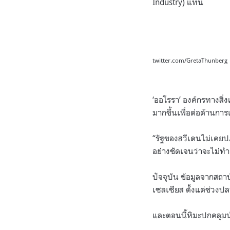
Industry) แทน
twitter.com/GretaThunberg
‘ออโรรา’ องค์กรทางสิ่
มากขึ้นเพื่อต่อต้านกา
“รัฐของสวีเดนไม่เคยปฏ
อย่างชัดเจนว่าจะไม่ทำอ
ปัจจุบัน ข้อมูลจากสถาบ
เซลเซียส ตั้งแต่ช่วงปล
และตอนนี้หิมะปกคลุมน