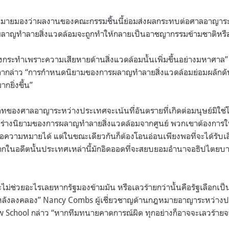
หมายมองว่าผลงานของคณะกรรมชิ้นนี้ย่อมส่งผลกระทบต่อศาลอาญาร
รผลาญทำลายสิ่งแวดล้อมจะถูกทำให้กลายเป็นอาชญากรรมข้ามชาติหรือ
้องกระทำเพราะความเสียหายด้านสิ่งแวดล้อมนั้นเพิ่มขึ้นอย่างมหาศาล
”
ากล่าว
“
การกำหนดนิยามของการผลาญทำลายสิ่งแวดล้อมย่อมผลักดันใ
กยิ่งขึ้น
”
ทของศาลอาญาระหว่างประเทศจะเน้นที่อันตรายที่เกิดต่อมนุษย์มิใช่โล
่มร่างนิยามของการผลาญทำลายสิ่งแวดล้อมจากศูนย์ พวกเขาต้องการให
สื่อความหมายได้ แต่ในขณะเดียวกันก็ต้องโอนอ่อนเพียงพอที่จะได้รับ
ากในอดีตนั้นประเทศเหล่านี้มักอิดออดที่จะสยบยอมอำนาจอธิปไตยบา
ไม่ช่วยอะไรเลยหากรัฐมองข้ามมัน หรือเลวร้ายกว่านั้นคือรัฐเลือกเป็น
หลังลงคลอง
” Nancy Combs
ผู้เชี่ยวชาญด้านกฎหมายอาญาระหว่าง
w School
กล่าว
“
หากทีมทนายคาดการณ์ผิด ทุกอย่างก็อาจจะเลวร้ายจ