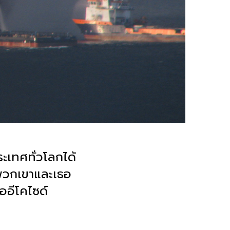
เทศทั่วโลกได้
พวกเขาและเธอ
ออีโคไซด์