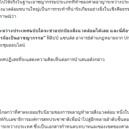
ำไปใช้จริงในฐานะอาชญากรรมประเภทที่ห้าของศาลอาญาระหว่างประเ
แวดล้อมขนานใหญ่เป็นการกระทำที่น่ารังเกียจอย่างยิ่งในเชิงศีลธรรม
ภาษณ์ว่า
หว่างประเทศฉบับใดจะช่วยปกป้องสิ่งแวดล้อมได้เลย และนี่คือ
ฟิลิปป์ แซนด์ส อาจารย์ด้านกฎหมายจาก
Un
วรถือเป็นอาชญากรรม
”
ระชุมออนไลน์
ศปฏิเสธที่จะแสดงความคิดเห็นต่อการนำเสนอดังกล่าว
าวไกลกว่าที่ศาลจะยอมรับนิยามของการผลาญทำลายสิ่งแวดล้อม หนึ่งใ
ให้กับเลขาธิการองค์การสหประชาชาติเพื่อนำไปสู่อีกหลายลำดับขั้นต
าญาระหว่างประเทศ ซึ่งเป็นเอกสารกำหนดบทบาทและของเขตของศาล