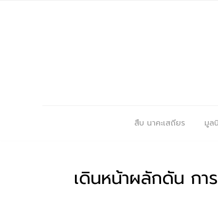
สืบ นาคะเสถียร
มูลนิ
เดินหน้าผลักดัน ก