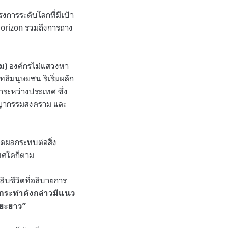
งการระดับโลกที่มีเป้า
orizon
รวมถึงการถาง
องค์กรไม่แสวงหา
อม
)
ิมนุษยชน ริเริ่มผลัก
ระหว่างประเทศ ซึ่ง
าชญากรรมสงคราม และ
ิดผลกระทบต่อสิ่ง
ทศใดก็ตาม
ชีวิตที่อธิบายการ
ารกระทำดังกล่าวมีแนว
ะยะยาว
”