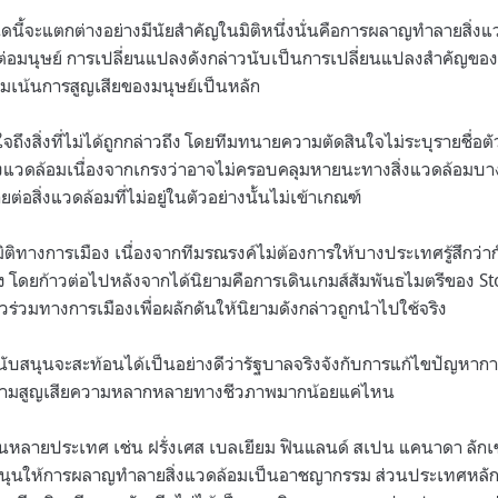
นี้จะแตกต่างอย่างมีนัยสำคัญในมิติหนึ่งนั่นคือการผลาญทำลายสิ่งแว
ๆ ต่อมนุษย์ การเปลี่ยนแปลงดังกล่าวนับเป็นการเปลี่ยนแปลงสำคั
ิมเน้นการสูญเสียของมนุษย์เป็นหลัก
จถึงสิ่งที่ไม่ได้ถูกกล่าวถึง โดยทีมทนายความตัดสินใจไม่ระบุรายชื่อตัว
งแวดล้อมเนื่องจากเกรงว่าอาจไม่ครอบคลุมหายนะทางสิ่งแวดล้อมบ
่อสิ่งแวดล้อมที่ไม่อยู่ในตัวอย่างนั้นไม่เข้าเกณฑ์
มีมิติทางการเมือง เนื่องจากทีมรณรงค์ไม่ต้องการให้บางประเทศรู้สึกว่าก
าง โดยก้าวต่อไปหลังจากได้นิยามคือการเดินเกมส์สัมพันธไมตรีของ
St
วร่วมทางการเมืองเพื่อผลักดันให้นิยามดังกล่าวถูกนำไปใช้จริง
สนับสนุนจะสะท้อนได้เป็นอย่างดีว่ารัฐบาลจริงจังกับการแก้ไขปัญหาก
ามสูญเสียความหลากหลายทางชีวภาพมากน้อยแค่ไหน
ในหลายประเทศ เช่น ฝรั่งเศส เบลเยียม ฟินแลนด์ สเปน แคนาดา ลัก
บสนุนให้การผลาญทำลายสิ่งแวดล้อมเป็นอาชญากรรม ส่วนประเทศหลักๆ 