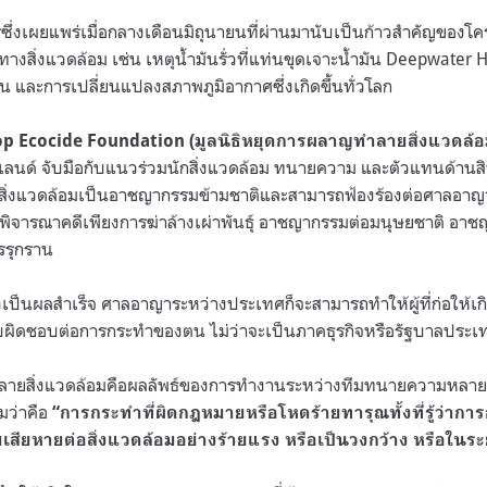
ึ่งเผยแพร่เมื่อกลางเดือนมิถุนายนที่ผ่านมานับเป็นก้าวสำคัญของโคร
ิ่งแวดล้อม เช่น เหตุน้ำมันรั่วที่แท่นขุดเจาะน้ำมัน
Deepwater H
และการเปลี่ยนแปลงสภาพภูมิอากาศซึ่งเกิดขึ้นทั่วโลก
p Ecocide Foundation (
มูลนิธิหยุดการผลาญทำลายสิ่งแวดล้
ด์ จับมือกับแนวร่วมนักสิ่งแวดล้อม ทนายความ และตัวแทนด้านสิทธ
ิ่งแวดล้อมเป็นอาชญากรรมข้ามชาติและสามารถฟ้องร้องต่อศาลอาญา
ับพิจารณาคดีเพียงการฆ่าล้างเผ่าพันธุ์ อาชญากรรมต่อมนุษยชาติ อ
รรุกราน
เป็นผลสำเร็จ ศาลอาญาระหว่างประเทศก็จะสามารถทำให้ผู้ที่ก่อให้เก
ับผิดชอบต่อการกระทำของตน ไม่ว่าจะเป็นภาคธุรกิจหรือรัฐบาลประเ
ยสิ่งแวดล้อมคือผลลัพธ์ของการทำงานระหว่างทีมทนายความหลายสิบ
ว่าคือ
“
การกระทำที่ผิดกฎหมายหรือโหดร้ายทารุณทั้งที่รู้ว่าก
มเสียหายต่อสิ่งแวดล้อมอย่างร้ายแรง หรือเป็นวงกว้าง หรือในร