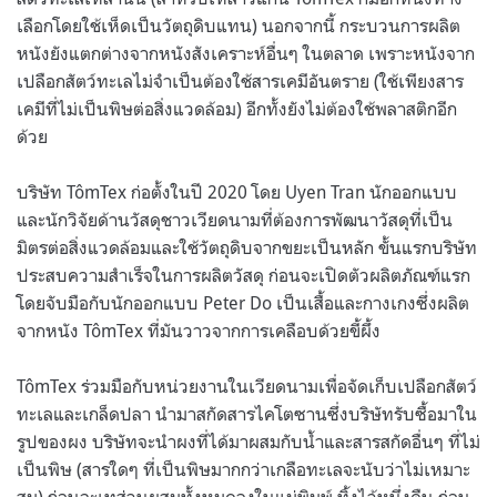
เลือกโดยใช้เห็ดเป็นวัตถุดิบแทน) นอกจากนี้ กระบวนการผลิต
หนังยังแตกต่างจากหนังสังเคราะห์อื่นๆ ในตลาด เพราะหนังจาก
เปลือกสัตว์ทะเลไม่จำเป็นต้องใช้สารเคมีอันตราย (ใช้เพียงสาร
เคมีที่ไม่เป็นพิษต่อสิ่งแวดล้อม) อีกทั้งยังไม่ต้องใช้พลาสติกอีก
ด้วย
บริษัท TômTex ก่อตั้งในปี 2020 โดย Uyen Tran นักออกแบบ
และนักวิจัยด้านวัสดุชาวเวียดนามที่ต้องการพัฒนาวัสดุที่เป็น
มิตรต่อสิ่งแวดล้อมและใช้วัตถุดิบจากขยะเป็นหลัก ขั้นแรกบริษัท
ประสบความสำเร็จในการผลิตวัสดุ ก่อนจะเปิดตัวผลิตภัณฑ์แรก
โดยจับมือกับนักออกแบบ Peter Do เป็นเสื้อและกางเกงซึ่งผลิต
จากหนัง TômTex ที่มันวาวจากการเคลือบด้วยขี้ผึ้ง
TômTex ร่วมมือกับหน่วยงานในเวียดนามเพื่อจัดเก็บเปลือกสัตว์
ทะเลและเกล็ดปลา นำมาสกัดสารไคโตซานซึ่งบริษัทรับซื้อมาใน
รูปของผง บริษัทจะนำผงที่ได้มาผสมกับน้ำและสารสกัดอื่นๆ ที่ไม่
เป็นพิษ (สารใดๆ ที่เป็นพิษมากกว่าเกลือทะเลจะนับว่าไม่เหมาะ
สม) ก่อนจะเทส่วนผสมทั้งหมดลงในแม่พิมพ์ ทิ้งไว้หนึ่งคืน ก่อน