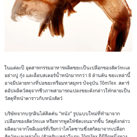
ในแต่ละปี อุตสาหกรรมอาหารผลิตขยะเป็นเปลือกของสัตว์ทะเล
อย่างปู กุ้ง และล็อบสเตอร์น้ำหนักมากกว่า 8 ล้านตัน ขยะเหล่านี้
อาจมีปลายทางที่บ่อขยะหรือมหาสมุทร ปัจจุบัน TômTex สตาร์
ตอัปผลิตวัสดุจากชีวภาพสามารถแปลงขยะดังกล่าวให้กลายเป็น
วัสดุที่หน้าตาราวกับหนังสัตว์
บริษัทจากบรุกลินได้คิดค้น “หนัง” รูปแบบใหม่ที่ทำมาจาก
เปลือกของสัตว์ทะเล หรือหากพูดให้ชัดเจนมากขึ้น วัสดุดังกล่าว
ผลิตมาจากโพลิเมอร์ที่เรียกว่าไคโตซานซึ่งสกัดมาจากเปลือก
สัตว์ทะเลเหล่านั้น (สำหรับเหล่าวีแกน TômTex ก็มีอีกหนึ่งทาง