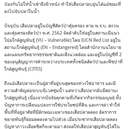
ป้องกันไม่ให้น้ำเข้าถึงผิวหนัง ทำให้เสือปลาอบอุ่นได้แม้ขณะที่
ลงไปจับปลาในน้ำ
ปัจจุบัน เสือปลาอยู่ในบัญชีสัตว์ป่าคุ้มครอง ตาม พ.ร.บ. สงวน
และคุ้มครองสัตว์ป่า พ.ศ. 2562 จัดลำดับให้อยู่ในสถานะมีแนว
โน้มใกล้สูญพันธุ์ (VU – Vulnerable) โดย IUCN Red List อยู่ใน
สถานะใกล้สูญพันธุ์ (EN – Endangered) โดยสำนักงานนโยบาย
และแผนทรัพยากรธรรมชาติและสิ่งแวดล้อม และอยู่ในบัญชีที่ 2
ของอนุสัญญาการค้าระหว่างประเทศทั้งชนิดสัตว์ป่าและพืชป่าที่
ใกล้สูญพันธุ์ (CITES)
ถึงแม้เสือปลาจะเป็นผู้ล่าที่อยู่บนสุดของห่วงโซ่อาหาร และมี
ความสำคัญต่อระบบนิเวศชุ่มน้ำ แต่ทว่าเสือปลากลับมีสถานะ
ใกล้สูญพันธุ์ เนื่องจากปัจจัยคุกคามที่เกิดจากกิจกรรมมนุษย์ ทั้ง
ปัญหาการเปลี่ยนแปลงการใช้ประโยชน์ที่ดิน และการล่า ทำให้
พื้นที่ที่อยู่อาศัยที่มีลักษณะเฉพาะของเสือปลาลดลง อัตราการ
ขยายพันธุ์ก็ย่อมลดลงตามไปด้วย เมื่อประชากรเสือปลาลดลง
ปัญหาภาวะเลือดชิดก็จะตามมา ส่งผลให้เสือปลาสูญพันธุ์ได้ใน