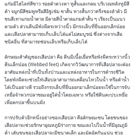
แก้มมีไฮไลท์สีขาว รอยดำดวงตา หูสั้นและกลม บริเวณหลังหูมีสี
ดำ จมูกมีสีชมพูหรือสีอิฐเข้ม ขาสั้น หางสั้นกว่าครึ่งของลำตัว มี
ขนสีเทาแกมน้ำตาล มีลายสีน้ำตาลแกมดำสั้น ๆ เรียงเป็นแนว
ตามตัว ส่วนตีนมีพังผืดระหว่างนิ้ว มีกรงเล็บที่ยื่นออกเล็กน้อย
และเสือปลาสามารถเก็บเล็บได้แต่ไม่สมบูรณ์ ซึ่งต่างจากเสือ
ชนิดอื่น ที่สามารถซ่อนเล็บหรือเก็บเล็บได้
ลักษณะสำคัญของเสือปลา คือ ตีนมีเนื้อเยื่อหรือพังผืดระหว่างนิ้ว
ตีนเล็กน้อย (Webbed feet) เกิดจากวิวัฒนาการที่เสือปลาจะต้อง
อาศัยแหล่งน้ำที่เป็นทั้งบ้านและแหล่งอาหารในการดำรงชีวิต
โดยพังผืดจะช่วยให้เสือปลาสามารถเคลื่อนไหวในน้ำ หรือดำน้ำ
ได้เป็นอย่างดี รวมถึงกรงเล็บที่ยื่นออกมาเล็กน้อยจะใช้ในการจับ
เหยื่อจำพวกปลาขณะอยู่ใต้น้ำโดยเฉพาะ หรือใช้ตีนตะปบเหยื่อ
เพื่อตกปลาขึ้นบนฝั่ง
การปรับตัวอีกหนึ่งอย่างของเสือปลา คือลักษณะขน โดยขนของ
เสือปลาจะช่วยรักษาอุณหภูมิร่างกาย ขณะลงไปในน้ำที่มีอุณภูมิ
ต่ำ เส้นขนของเสือปลาจะมีขนาดเล็ก และมัดอัดกันแน่น ช่วย