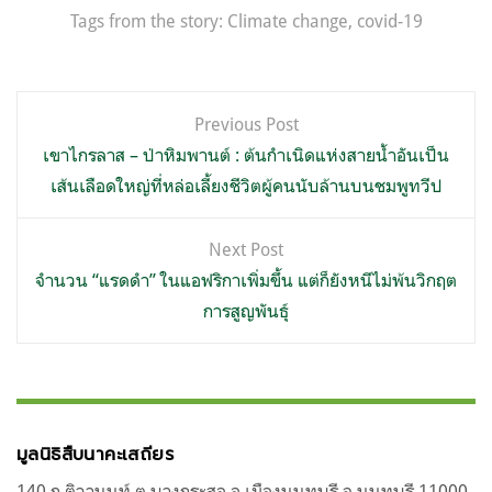
Tags from the story:
Climate change
,
covid-19
แนะแนว
Previous Post
เรื่อง
เขาไกรลาส – ป่าหิมพานต์ : ต้นกำเนิดแห่งสายน้ำอันเป็น
เส้นเลือดใหญ่ที่หล่อเลี้ยงชีวิตผู้คนนับล้านบนชมพูทวีป
Next Post
จำนวน “แรดดำ” ในแอฟริกาเพิ่มขึ้น แต่ก็ยังหนีไม่พ้นวิกฤต
การสูญพันธุ์
มูลนิธิสืบนาคะเสถียร
140 ถ.ติวานนท์ ต.บางกระสอ อ.เมืองนนทบุรี จ.นนทบุรี 11000