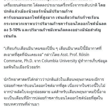
เครื่องยนต์ของรถ ได้ลดลงประมาณครึ่งหนึ่งจากระดับปกติ
โดย
ปกติแล้วเมืองนิวยอร์กนั้นมีปริมาณก๊าซ
คาร์บอนมอนอกไซด์ที่สูงมาก
เช่นเดียวกันกับก๊าซเรือน
กระจกพวกเขาพบว่าปริมาณก๊าซคาร์บอนไดออกไซด์นั้นลด
ลง 5-10% และปริมาณก๊าซมีเทนก็ลดลงอย่างมีนัยสำคัญ
เช่นกัน
“เทียบกับเดือนมีนาคมของปีอื่น ๆ เดือนมีนาคมปีนี้มีอากาศที่
สะอาดที่สุดที่ฉันเคยเจอ” กล่าวโดย Asst. Prof.
Róisín
Commane, Ph.D. จาก Columbia University ผู้ทำการเก็บข้อมูล
มลพิษในเมืองนิวยอร์ก
นักวิทยาศาสตร์ได้กล่าวว่าปกติแล้วในเดือนพฤษภาคมจะมีการ
ปล่อยก๊าซคาร์บอนไดออกไซด์มากที่สุด เนื่องจากในช่วงนี้ใบไม้
จากป่าผลัดใบจะถูกย่อยสลาย แต่สำหรับเดือนพฤษภาคมปีนี้อาจ
จะเป็นเดือนที่มีการปล่อยก๊าซคาร์บอนไดออกไซด์น้อยที่สุดใน
รอบทศวรรษที่ผ่านมา