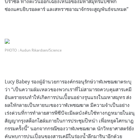
บราซิล ทางตะวันออกเฉียงเหนือของมหาสมุทรแปซิฟิก
ช่องแคบยิบรอลตาร์ และสหราชอาณาจักรจะสูญพันธ์จนหมด
”
PHOTO : Audun Rikardsen/Science
Lucy Babey
รองผู้อำนวยการองค์กรอนุรักษ์วาฬเพชฌฆาตระบุ
ว่า
“
เป็นความล้มเหลวของพวกเราที่ไม่สามารถควบคุมสารเคมี
อันตรายจนทำให้เกิดการปนเปื้อนอย่างรุนแรงในมหาสมุทร ส่ง
ผลให้กลายเป็นหายนะของวาฬเพชฌฆาต มีความจำเป็นอย่าง
เร่งด่วนที่การทำลายสารพีซีบีจะมีผลบังคับใช้ทางกฎหมายในอนุ
สัญญากรุงสต็อกโฮล์มภายในการประชุมปีหน้า เพื่อหยุดโศกนาฎ
กรรมครั้งนี้
”
นอกจากกรณีของวาฬเพชฌฆาต นักวิทยาศาสตร์ยัง
ค้นพบการปนเปื่อนของสารเคมีในร่องน้ำลึกมารินาอีกด้วย