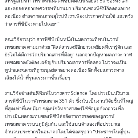
สหรัฐอเมริกา เพราะที่นี่ผลิตพีซีบีคิดเป็นร้อยละ
50
ของทั้งโลก
และตลอดหลายทศวรรษที่ผ่านมา ปริมาณของพีซีบีก็ลดลงอย่าง
ต่อเนื่อง ต่างจากสหภาพยุโรปที่เราเพียงประกาศห้ามใช้ และหวัง
ว่าสารพีซีบีจะหายไปเฉยๆ
”
คณะวิจัยระบุว่า สารพีซีบีเป็นหนึ่งในมลภาวะที่พบในวาฬ
เพชฌฆาต ตามมาด้วย
“
ลิสต์สารเคมีอีกยาวเหยียดที่เรารู้จัก และ
ยังไม่ได้มีการวัดปริมาณสารที่มีอยู่
”
นอกจากปัญหามลภาวะ วาฬ
เพชฌฆาตยังต้องเผชิญกับปริมาณอาหารที่ลดลง ไม่ว่าจะเป็น
ทูน่าและฉลามที่ถูกมนุษย์ล่าอย่างต่อเนื่อง อีกทั้งมลภาวะทาง
เสียงใต้น้ำที่รุนแรงมากขึ้นเรื่อยๆ
งานวิจัยข้างต้นตีพิมพ์ในวารสาร
Science
โดยประเมินปริมาณ
สารพีซีบีในวาฬเพชฌฆาต
351
ตัว ซึ่งนับเป็นงานวิจัยชิ้นที่ใหญ่
ที่สุดเท่าที่เคยมีมา กลุ่มนักวิทยาศาสตร์ใช้ข้อมูลดังกล่าวเพื่อ
ประเมินผลกระทบของพีซีบีต่ออัตราการรอดของลูกวาฬ
เพชฌฆาต ระบบภูมิคุ้มกัน และใช้แบบจำลองเพื่อประมาณ
จำนวนประชากรในอนาคตโดยได้ข้อสรุปว่า
“
ประชากรในญี่ปุ่น