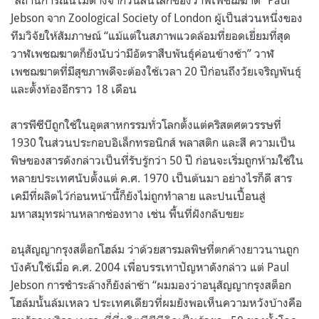
Jebson
จาก
Zoological Society of London
ผู้เป็นส่วนหนึ่งของ
ทีมวิจัยให้สัมภาษณ์
“
แม้แต่ในสภาพแวดล้อมที่ยอดเยี่ยมที่สุด
วาฬเพชฌฆาตก็ยังนับว่ามีอัตราสืบพันธุ์ค่อนข้างช้า
”
วาฬ
เพชฌฆาตที่มีสุขภาพดีจะต้องใช้เวลา
20
ปีก่อนถึงวัยเจริญพันธุ์
และตั้งท้องอีกราว
18
เดือน
สารพีซีบีถูกใช้ในอุตสาหกรรมทั่วโลกตั้งแต่คริสตศตวรรษที่
1930
ในส่วนประกอบอิเล็กทรอนิกส์ พลาสติก และสี ความเป็น
พิษของสารดังกล่าวเป็นที่รับรู้กว่า
50
ปี ก่อนจะเริ่มถูกห้ามใช้ใน
หลายประเทศนับตั้งแต่ ค
.
ศ
. 1970
เป็นต้นมา อย่างไรก็ดี สาร
เคมีที่ผลิตไว้ก่อนหน้านี้ก็ยังไม่ถูกทำลาย และปนเปื้อนสู่
มหาสมุทรผ่านหลากช่องทาง เช่น พื้นที่ฝังกลับขยะ
อนุสัญญากรุงสต็อกโฮล์ม ว่าด้วยสารมลพิษที่ตกค้างยาวนานถูก
บังคับใช้เมื่อ ค
.
ศ
. 2004
เพื่อบรรเทาปัญหาดังกล่าว แต่
Paul
Jebson
การชำระล้างก็ยังล่าช้า
“
ผมมองว่าอนุสัญญากรุงสต็อก
โฮล์มนั้นล้มเหลว ประเทศเดียวที่ผมยังพอเห็นความหวังบ้างคือ