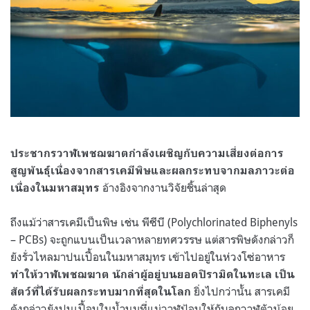
ประชากรวาฬเพชฌฆาตกำลังเผชิญกับความเสี่ยงต่อการ
สูญพันธุ์เนื่องจากสารเคมีพิษและผลกระทบจากมลภาวะต่อ
อ้างอิงจากงานวิจัยชิ้นล่าสุด
เนื่องในมหาสมุทร
ถึงแม้ว่าสารเคมีเป็นพิษ เช่น พีซีบี
(Polychlorinated Biphenyls
– PCBs)
จะถูกแบนเป็นเวลาหลายทศวรรษ แต่สารพิษดังกล่าวก็
ยังรั่วไหลมาปนเปื้อนในมหาสมุทร เข้าไปอยู่ในห่วงโซ่อาหาร
ทำให้วาฬเพชฌฆาต นักล่าผู้อยู่บนยอดปิรามิดในทะเล เป็น
ยิ่งไปกว่านั้น สารเคมี
สัตว์ที่ได้รับผลกระทบมากที่สุดในโลก
ดังกล่าวยังปนเปื้อนในน้ำนมที่แม่วาฬป้อนให้กับลูกวาฬตัวน้อย