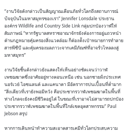
“
งานวิจัยดังกล่าวเป็นสัญญาณเตือนภัยทั่วโลกถึงสถานการณ์
ปัจจุบันในมหาสมุทรของเรา
” Jennifer Lonsdale
ประธาน
องค์กร
Wildlife and Country Side Link
กลุ่มปกป้องวาฬให้
สัมภาษณ์
“
หากรัฐบาลสหราชอาณาจักรยังต้องการอยู่แถวหน้า
ด้านกฎหมายคุ้มครองสิ่งแวดล้อม ก็ต้องตั้งเป้าหมายการทำลาย
สารพีซีบี และคุ้มครองมลภาวะจากเคมีภัณฑ์ที่อาจรั่วไหลลงสู่
มหาสมุทร
”
งานวิจัยชิ้นดังกล่าวยังแสดงให้เห็นอย่างชัดเจนว่าวาฬ
เพชฌฆาตซึ่งอาศัยอยู่ทางตอนเหนือ เช่น นอกชายฝั่งประเทศ
นอร์เวย์ ไอซแลนด์ และแคนาดา มีอัตราการปนเปื้อนที่ต่ำมาก
“
สิ่งเดียวที่เรายังพอมีหวัง คือประชากรวาฬเพชฌฆาตในพื้นที่
ห่างไกลจะยังคงมีชีวิตอยู่ได้ ในขณะที่เราอาจไม่สามารถปกป้อง
ประชากรวาฬเพชฌฆาตในพื้นที่ใกล้เขตอุตสาหกรรม
” Paul
Jebson
สรุป
หากการเดินหน้าทำความสะอาดสารเคมีทั่วโลกประสบความ