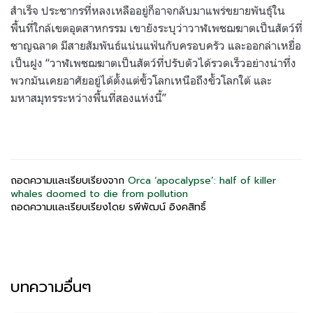
สำเร็จ ประชากรที่หลงเหลืออยู่ก็อาจกลับมาแพร่ขยายพันธุ์ใน
พื้นที่ใกล้เขตอุตสาหกรรม เขายังระบุว่าวาฬเพชฌฆาตเป็นสัตว์ที่
ชาญฉลาด มีสายสัมพันธ์แน่นแฟ้นกับครอบครัว และออกล่าเหยื่อ
เป็นฝูง
“
วาฬเพชฌฆาตเป็นสัตว์ที่ปรับตัวได้รวดเร็วอย่างน่าทึ่ง
พวกมันเคยอาศัยอยู่ได้ตั้งแต่ขั้วโลกเหนือถึงขั้วโลกใต้ และ
มหาสมุทรระหว่างพื้นที่สองแห่งนี้
”
ถอดความและเรียบเรียงจาก
Orca ‘apocalypse’: half of killer
whales doomed to die from pollution
ถอดความและเรียบเรียงโดย รพีพัฒน์ อิงคสิทธิ์
บทความอื่นๆ