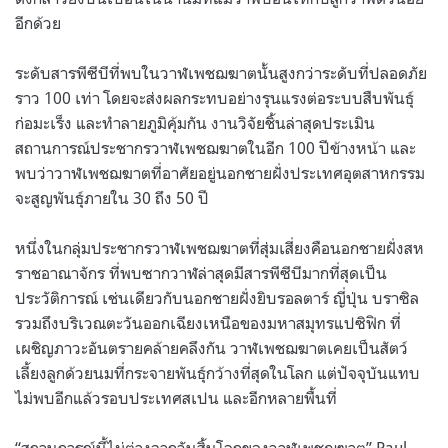
อีกด้วย
ระดับสารพีซีบีที่พบในวาฬเพชฌฆาตนั้นสูงกว่าระดับที่ปลอดภัย
ราว
100
เท่า โดยจะส่งผลกระทบอย่างรุนแรงต่อระบบสืบพันธุ์
ก่อมะเร็ง และทำลายภูมิคุ้มกัน งานวิจัยชิ้นล่าสุดประเมิน
สถานการณ์ประชากรวาฬเพชฌฆาตในอีก
100
ปีข้างหน้า และ
พบว่าวาฬเพชฌฆาตที่อาศัยอยู่นอกชายฝั่งประเทศอุตสาหกรรม
จะสูญพันธุ์ภายใน
30
ถึง
50
ปี
หนึ่งในกลุ่มประชากรวาฬเพชฌฆาตที่สุ่มเสี่ยงคือนอกชายฝั่งสห
ราชอาณาจักร ที่พบซากวาฬล่าสุดมีสารพีซีบีมากที่สุดเป็น
ประวัติการณ์ เช่นเดียวกับนอกชายฝั่งยิบรอลตาร์ ญี่ปุ่น บราซิล
รวมถึงบริเวณตะวันออกเฉียงเหนือของมหาสมุทรแปซิฟิก ที่
เผชิญภาวะอันตรายคล้ายคลึงกัน วาฬเพชฌฆาตเคยเป็นสัตว์
เลี้ยงลูกด้วยนมที่กระจายพันธุ์กว้างที่สุดในโลก แต่ปัจจุบันแทบ
ไม่พบอีกแล้วรอบประเทศสเปน และอีกหลายพื้นที่
“
สถานการณ์นี้ไม่ต่างจากวันสิ้นโลกของวาฬเพชฌฆาต
” Paul