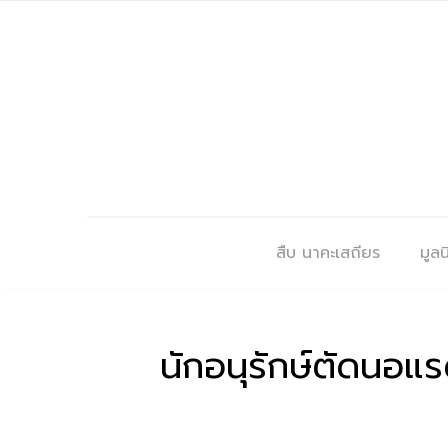
สืบ นาคะเสถียร
มูลนิ
นักอนุรักษ์ตัดนอแร