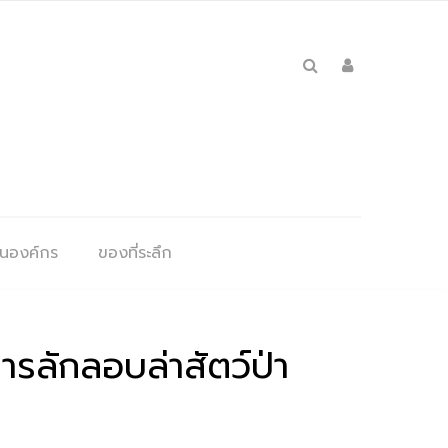
ุนองค์กร
ของที่ระลึก
ารลักลอบล่าสัตว์ป่า