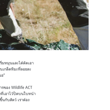
ริ่มหมุนและได้ตัดเอา
เกล็ดหิมะที่ลอยละ
“นอ”
ารของ Wildlife ACT
กที่เอาไว้ปิดบนใบหน้า
้นกับสัตว์ เราต้อง