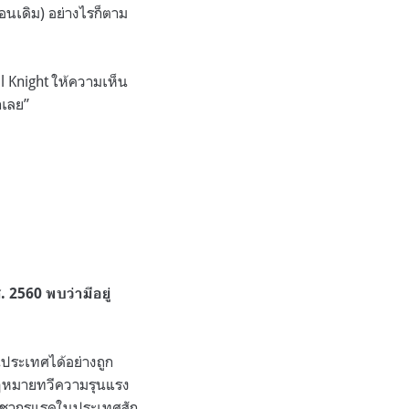
นเดิม) อย่างไรก็ตาม
l Knight ให้ความเห็น
กเลย”
2560 พบว่ามีอยู่
นประเทศได้อย่างถูก
ดกฎหมายทวีความรุนแรง
ประชากรแรดในประเทศสัก