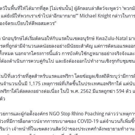
ตว์ในพื้นที่ให้ได้มากที่สุด [ไม่เช่นนั้น] ผู้ลักลอบล่าสัตว์จะพูดว่า ‘พวก
้น แต่ยังมีให้พวกเราเข้าไปล่าอีกมากมาย’” Michael Knight กล่าวในกา
ต้องจัดระเบียบให้ดีพอสมควร”
 นักอนุรักษ์ได้เริ่มตัดนอให้กับแรดในเขตอนุรักษ์ KwaZulu-Natal มาต
แรดที่ถูกล่ามีจำนวนลดน้อยลงอย่างมีนัยยะสำคัญ แต่การตัดนอแรดออกเ
้งหมด นอกจากโครงการนี้แล้ว การบังคับใช้กฎหมายอย่างจริงจังและ
สิ่งที่ต้องดำเนินการควบคู่กันไป และยังต้องออกไปทำงานเชิงรุกกับชุมชนท
นปีที่เลวร้ายที่สุดสำหรับแรดแอฟริกา โดยข้อมูลเชิงสถิติระบุว่ามีการลั
ป ในจำนวนนั้นมี 1,175 เหตุการณ์ที่เกิดขึ้นในประเทศแอฟริกาใต้ แต่น
ิกาใต้ได้ลดลงอย่างต่อเนื่อง ในปี พ.ศ. 2562 มีแรดถูกฆ่า 594 ตัว 
ตัว
ำนวยการและผู้ก่อตั้งองค์กร NGO Stop Rhino Poaching กล่าวว่าเหตุกา
วงที่มีการล็อกดาวน์จากการระบาดของ COVID-19 แต่จำนวนก็เพิ่มขึ้น
สริมว่า เจ้าหน้าที่ในเขตสงวนสัตว์ป่าของประเทศกำลังพยายามทำงานอย่า