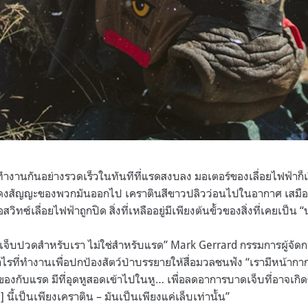
มือทำงานกันอย่างรวดเร็วในทันทีที่แรดสงบลง มอเตอร์ของเลื่อยไฟฟ้าก็เ
แสดงสัญญะของพวกมันออกไป เคราตินสีขาวปลิวว่อนไปในอากาศ เสมือน
อสวิทซ์เลื่อยไฟฟ้าถูกปิด สิ่งที่เหลืออยู่มีเพียงต้นขั้วของสิ่งที่เคยเป็น 
่เจ็บปวดสำหรับเรา ไม่ใช่สำหรับแรด” Mark Gerrard กรรมการผู้จัดก
รที่ทำงานเพื่อปกป้องสัตว์ป่าบรรยายให้สื่อมวลชนฟัง “เรามีหน้ากา
องกับแรด มีที่อุดหูสอดเข้าไปในหู… เพื่อลดอาการบาดเจ็บที่อาจเกิดขึ
 นี้เป็นเพียงเคราติน – มันเป็นเพียงแค่เล็บเท่านั้น”