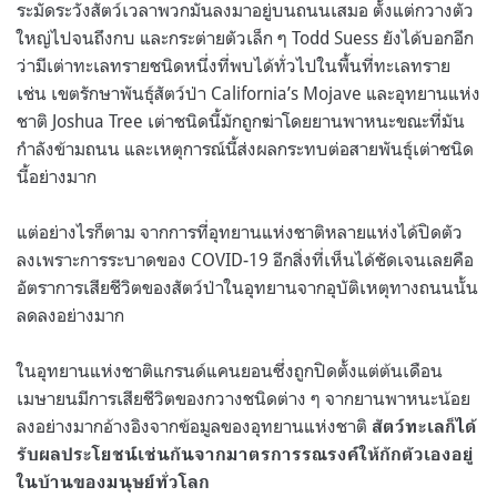
ระมัดระวังสัตว์เวลาพวกมันลงมาอยู่บนถนนเสมอ ตั้งแต่กวางตัว
ใหญ่ไปจนถึงกบ และกระต่ายตัวเล็ก ๆ
Todd Suess ยังได้บอกอีก
ว่ามีเต่าทะเลทรายชนิดหนึ่งที่พบได้ทั่วไปในพื้นที่ทะเลทราย
เช่น เขตรักษาพันธุ์สัตว์ป่า California’s Mojave และอุทยานแห่ง
ชาติ Joshua Tree เต่าชนิดนี้มักถูกฆ่าโดยยานพาหนะขณะที่มัน
กำลังข้ามถนน และเหตุการณ์นี้ส่งผลกระทบต่อสายพันธุ์เต่าชนิด
นี้อย่างมาก
แต่อย่างไรก็ตาม จากการที่อุทยานแห่งชาติหลายแห่งได้ปิดตัว
ลงเพราะการระบาดของ COVID-19 อีกสิ่งที่เห็นได้ชัดเจนเลยคือ
อัตราการเสียชีวิตของสัตว์ป่าในอุทยานจากอุบัติเหตุทางถนนนั้น
ลดลงอย่างมาก
ในอุทยานแห่งชาติแกรนด์แคนยอนซึ่งถูกปิดตั้งแต่ต้นเดือน
เมษายนมีการเสียชีวิตของกวางชนิดต่าง ๆ จากยานพาหนะน้อย
ลงอย่างมากอ้างอิงจากข้อมูลของอุทยานแห่งชาติ
สัตว์ทะเลก็ได้
รับผลประโยชน์เช่นกันจากมาตรการรณรงค์ให้กักตัวเองอยู่
ในบ้านของมนุษย์ทั่วโลก