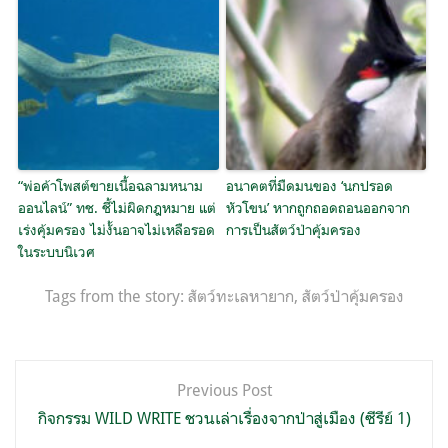
“พ่อค้าโพสต์ขายเนื้อฉลามหนาม
อนาคตที่มืดมนของ ‘นกปรอด
ออนไลน์” ทช. ชี้ไม่ผิดกฎหมาย แต่
หัวโขน’ หากถูกถอดถอนออกจาก
เร่งคุ้มครอง ไม่งั้นอาจไม่เหลือรอด
การเป็นสัตว์ป่าคุ้มครอง
ในระบบนิเวศ
Tags from the story:
สัตว์ทะเลหายาก
,
สัตว์ป่าคุ้มครอง
แนะแนว
Previous Post
เรื่อง
กิจกรรม WILD WRITE ชวนเล่าเรื่องจากป่าสู่เมือง (ซีรีย์ 1)