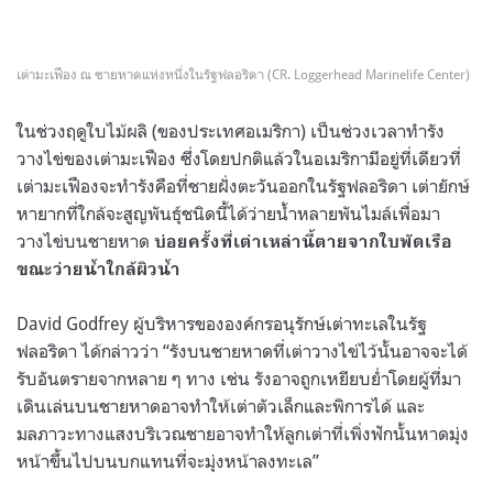
เต่ามะเฟือง ณ ชายหาดแห่งหนึ่งในรัฐฟลอริดา (CR. Loggerhead Marinelife Center)
ในช่วงฤดูใบไม้ผลิ (ของประเทศอเมริกา) เป็นช่วงเวลาทำรัง
วางไข่ของเต่ามะเฟือง ซึ่งโดยปกติแล้วในอเมริกามีอยู่ที่เดียวที่
เต่ามะเฟืองจะทำรังคือที่ชายฝั่งตะวันออกในรัฐฟลอริดา เต่ายักษ์
หายากที่ใกล้จะสูญพันธุ์ชนิดนี้ได้ว่ายน้ำหลายพันไมล์เพื่อมา
วางไข่บนชายหาด
บ่อยครั้งที่เต่าเหล่านี้ตายจากใบพัดเรือ
ขณะว่ายน้ำใกล้ผิวน้ำ
David Godfrey ผู้บริหารขององค์กรอนุรักษ์เต่าทะเลในรัฐ
ฟลอริดา ได้กล่าวว่า “รังบนชายหาดที่เต่าวางไข่ไว้นั้นอาจจะได้
รับอันตรายจากหลาย ๆ ทาง เช่น รังอาจถูกเหยียบย่ำโดยผู้ที่มา
เดินเล่นบนชายหาดอาจทำให้เต่าตัวเล็กและพิการได้ และ
มลภาวะทางแสงบริเวณชายอาจทำให้ลูกเต่าที่เพิ่งฟักนั้นหาดมุ่ง
หน้าขึ้นไปบนบกแทนที่จะมุ่งหน้าลงทะเล”