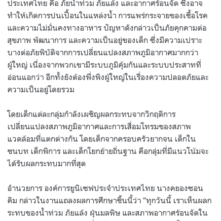
ประเทศไทย คือ ภัยน้ำท่วม ภัยแล้ง และอากาศร้อนจัด ซึ่งอาจ
ทำให้เกิดการปนเปื้อนในแหล่งน้ำ การแพร่กระจายของเชื้อโรค
และความไม่มั่นคงทางอาหาร ปัญหาดังกล่าวเป็นภัยคุกคามต่อ
สุขภาพ พัฒนาการ และความเป็นอยู่ของเด็ก ซึ่งมีความเปราะ
บางต่อภัยพิบัติจากการเปลี่ยนแปลงสภาพภูมิอากาศมากกว่า
ผู้ใหญ่ เนื่องจากพวกเขามีระบบภูมิคุ้มกันและระบบประสาทที่
อ่อนแอกว่า อีกทั้งยังต้องพึ่งพิงผู้ใหญ่ในเรื่องความปลอดภัยและ
ความเป็นอยู่โดยรวม
โดยเด็กแต่ละกลุ่มกำลังเผชิญผลกระทบจากวิกฤติการ
เปลี่ยนแปลงสภาพภูมิอากาศและการเสื่อมโทรมของสภาพ
แวดล้อมที่แตกต่างกัน โดยเด็กจากครอบครัวยากจน เด็กใน
ชนบท เด็กพิการ และเด็กโยกย้ายถิ่นฐาน คือกลุ่มที่มีแนวโน้มจะ
ได้รับผลกระทบมากที่สุด
อำนวยการ องค์การยูนิเซฟประจำประเทศไทย นางคยองซอน
คิม กล่าวในงานแถลงผลการศึกษาชิ้นนี้ว่า “ทุกวันนี้ เราเห็นผลก
ระทบของน้ำท่วม ภัยแล้ง ฝุ่นมลพิษ และสภาพอากาศร้อนจัดใน