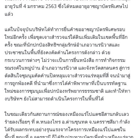
อายุวันที่ 4 มกราคม 2563 ซึ่งได้หมดอายุอาชญาบัตรพิเศษไป
แล้ว
แต่ในปัจจุบันบริษัทได้ทำการยื่นคำขออาชญาบัตรพิเศษรอบ
ใหม่อีกครั้ง เพื่อขุดเจาะสำรวจแร่ใต้ดินเพิ่มเติมในเขตพื้นที่อีก
ครั้ง ขณะที่นักปกป้องสิทธิฯกลุ่มรักษ์อำเภอวานรนิวาสและ
ประชาชนในพื้นที่ยังคงคัดค้านโครงการดังกล่าว ด้วย
กระบวนการต่างๆ ไม่ว่าจะเป็นการยื่นหนังสือ การทำกิจกรรม
รณรงค์ในหมู่บ้าน อำเภอวานรนิวาส และจังหวัดสกลนคร สู่การ
ตัดสินใจชุมนุมคัดค้านปิดหลุมเจาะสำรวจแร่หลุมที่สี่ จนนำมาสู่
การถูกฟ้องคดี ที่นำมาซึ่งการได้คำพิพากษาที่เป็นบรรทัดฐาน
ใหม่ของการชุมนุมเพื่อปกป้องทรัพยากรธรรมชาติ และทำให้ทา
งบริษัทฯ ยังไม่สามารถดำเนินโครงการในพื้นที่ได้
ในขณะเดียวกันสถานการณ์ของเหมืองแร่โปแตชอีสานกลับเลว
ร้ายลงเรื่อยๆ ที่ ต.หนองไทร อ.ด่านขุนทด จ.นครราชสีมา กำลัง
ได้รับผลกระทบอย่างรุนแรงจากโครงการเหมืองแร่โปแตชใน
พื้นที่ ขณะที่ จ.อุดรธานี ก็ได้รับประทานบัตรเพื่อทำเหมืองแร่จาก