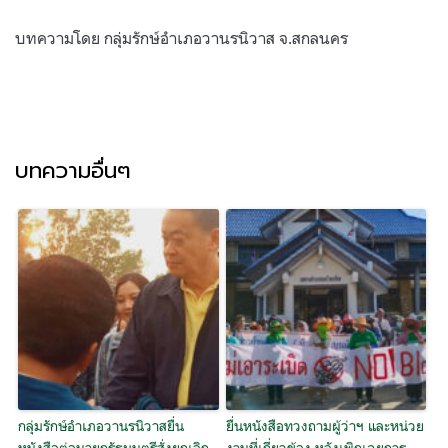
บทความโดย กลุ่มรักษ์อำเภอวานรนิวาส จ.สกลนคร
บทความอื่นๆ
กลุ่มรักษ์อำเภอวานรนิวาสยื่น
ยื่นหนังสือทวงถามผู้ว่าฯ และหน่วย
หนังสือต่อนายกรัฐมนตรีสั่งยกเลิก
งานที่เกี่ยวข้อง หลังเพิกเฉยการ