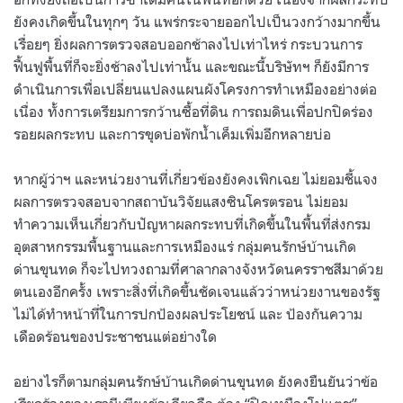
ยังคงเกิดขึ้นในทุกๆ วัน แพร่กระจายออกไปเป็นวงกว้างมากขึ้น
เรื่อยๆ ยิ่งผลการตรวจสอบออกช้าลงไปเท่าไหร่ กระบวนการ
ฟื้นฟูพื้นที่ก็จะยิ่งช้าลงไปเท่านั้น และขณะนี้บริษัทฯ ก็ยังมีการ
ดำเนินการเพื่อเปลี่ยนแปลงแผนผังโครงการทำเหมืองอย่างต่อ
เนื่อง ทั้งการเตรียมการกว้านซื้อที่ดิน การถมดินเพื่อปกปิดร่อง
รอยผลกระทบ และการขุดบ่อพักน้ำเค็มเพิ่มอีกหลายบ่อ
หากผู้ว่าฯ และหน่วยงานที่เกี่ยวข้องยังคงเพิกเฉย ไม่ยอมชี้แจง
ผลการตรวจสอบจากสถาบันวิจัยแสงซินโครตรอน ไม่ยอม
ทำความเห็นเกี่ยวกับปัญหาผลกระทบที่เกิดขึ้นในพื้นที่ส่งกรม
อุตสาหกรรมพื้นฐานและการเหมืองแร่ กลุ่มฅนรักษ์บ้านเกิด
ด่านขุนทด ก็จะไปทวงถามที่ศาลากลางจังหวัดนครราชสีมาด้วย
ตนเองอีกครั้ง เพราะสิ่งที่เกิดขึ้นชัดเจนแล้วว่าหน่วยงานของรัฐ
ไม่ได้ทำหน้าที่ในการปกป้องผลประโยชน์ และ ป้องกันความ
เดือดร้อนของประชาชนแต่อย่างใด
อย่างไรก็ตามกลุ่มฅนรักษ์บ้านเกิดด่านขุนทด ยังคงยืนยันว่าข้อ