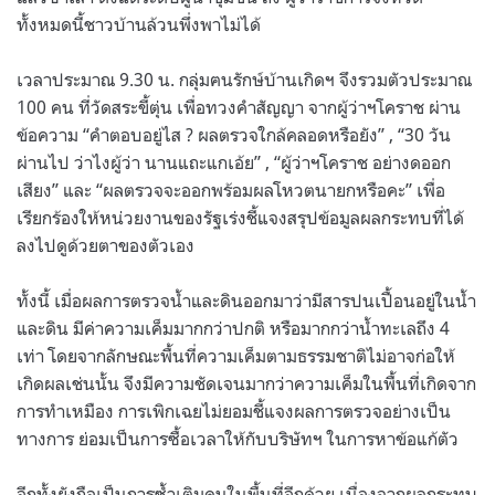
ทั้งหมดนี้ชาวบ้านล้วนพึ่งพาไม่ได้
เวลาประมาณ 9.30 น. กลุ่มฅนรักษ์บ้านเกิดฯ จึงรวมตัวประมาณ
100 คน ที่วัดสระขี้ตุ่น เพื่อทวงคำสัญญา จากผู้ว่าฯโคราช ผ่าน
ข้อความ “คำตอบอยู่ไส ? ผลตรวจใกล้คลอดหรือยัง” , “30 วัน
ผ่านไป ว่าไงผู้ว่า นานแถะแกเอ้ย” , “ผู้ว่าฯโคราช อย่างดออก
เสียง” และ “ผลตรวจจะออกพร้อมผลโหวตนายกหรือคะ” เพื่อ
เรียกร้องให้หน่วยงานของรัฐเร่งชี้แจงสรุปข้อมูลผลกระทบที่ได้
ลงไปดูด้วยตาของตัวเอง
ทั้งนี้ เมื่อผลการตรวจน้ำและดินออกมาว่ามีสารปนเปื้อนอยู่ในน้ำ
และดิน มีค่าความเค็มมากกว่าปกติ หรือมากกว่าน้ำทะเลถึง 4
เท่า โดยจากลักษณะพื้นที่ความเค็มตามธรรมชาติไม่อาจก่อให้
เกิดผลเช่นนั้น จึงมีความชัดเจนมากว่าความเค็มในพื้นที่เกิดจาก
การทำเหมือง การเพิกเฉยไม่ยอมชี้แจงผลการตรวจอย่างเป็น
ทางการ ย่อมเป็นการซื้อเวลาให้กับบริษัทฯ ในการหาข้อแก้ตัว
อีกทั้งยังถือเป็นการซ้ำเติมคนในพื้นที่อีกด้วย เนื่องจากผลกระทบ