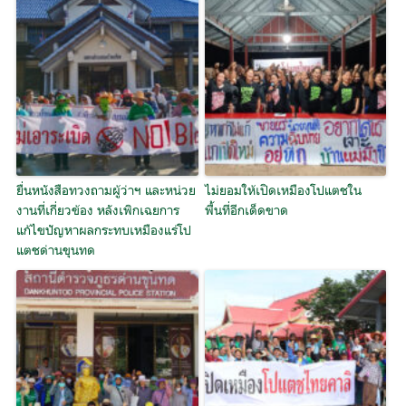
ยื่นหนังสือทวงถามผู้ว่าฯ และหน่วย
ไม่ยอมให้เปิดเหมืองโปแตชใน
งานที่เกี่ยวข้อง หลังเพิกเฉยการ
พื้นที่อีกเด็ดขาด
แก้ไขปัญหาผลกระทบเหมืองแร่โป
แตชด่านขุนทด