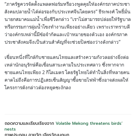
“
ภาครัฐควรจัดตั้งแพลตฟอร์มหรือวงพูดคุยให้องค์กรภาคประชา
สังคมปลายน้ำได้ต่อรองกับประเทศจีนโดยตรง
”
ธีระพงศ์ โพธิ์มั่น
นายกสมาคมแม่น้ำเพื่อชีวิตกล่าว
“
เราไม่สามารถปล่อยให้รัฐบาล
หรือกรรมการลุ่มน้ำโขงทำงานเพียงอย่างเดียว เพราะเราทราบดี
ว่าองค์กรเหล่านี้มีข้อจำกัดและเป้าหมายของตัวเอง องค์กรภาค
ประชาสังคมจึงเป็นส่วนสำคัญที่จะช่วยปิดช่องว่างดังกล่าว
”
เขื่อนหนึ่งที่ใกล้กับชายแดนไทยและสร้างความกังวลอย่างยิ่งต่อ
เหล่านักอนุรักษ์คือเขื่อนสานะคามในประเทศลาว ซึ่งหากจาก
ชายแดนไทยเพียง
2
กิโลเมตร โดยรัฐไทยได้ทำในสิ่งที่หลายคน
คาดไม่ถึงคือการปฏิเสธเซ็นสัญญาซื้อขายไฟฟ้าซึ่งอาจส่งผลให้
โครงการดังกล่าวต้องหยุดชะงักลง
ถอดความและเรียบเรียงจาก
Volatile Mekong threatens birds’
nests
ภาพประกอบ อายุวัต เจียรวัฒนกนก