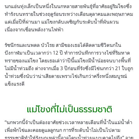
นกแอ่นทุ่งเล็กเป็นหนึ่งในนกหลายสายพันธุ์ที่อาศัยอยู่ริมโขงซึ่ง
ทำรังบนทรายในช่วงฤดูร้อนระหว่างเดือนตุลาคมและพฤษภาคม
แต่เมื่อปีที่ผ่านมา แม่โขงกลับเผชิญกับระดับน้ำที่ผันผวน
เนื่องจากเขื่อนพลังงานไฟฟ้า
รัชนีกรและนพดล บัวโรย สามีของเธอได้ติดตามชีวิตนกใน
บึงกาฬมาเป็นเวลากว่า
12
ปี ทำการบันทึกการวางไข่ที่ริมหาด
ทรายของแม่โขง โดยเธอเล่าว่าปีนี้แม่โขงมีน้ำน้อยจนบางพื้นที่
ไม่มีน้ำท่วมถึง ต่างจากเมื่อ
3
ปีก่อนที่รังซึ่งมีไข่นกกว่า
21
ใบถูก
น้ำท่วมซึ่งนับว่าน่าเสียดายเพราะไข่เกินกว่าครึ่งหนึ่งสมบูรณ์
แข็งแรงดี
.
แม่โขงที่ไม่เป็นธรรมชาติ
“
นกพวกนี้จำเป็นต้องอาศัยช่วงเวลาหลายเดือนที่น้ำในแม่น้ำต่ำ
เพื่อฟักไข่และคอยดูแลลูกนก การที่ระดับน้ำไม่เป็นไปตาม
ธรรมชาติทำให้รังนกเหล่านี้อาจโดนน้ำท่วมแบบคาดไม่ถึง
”
อายุ