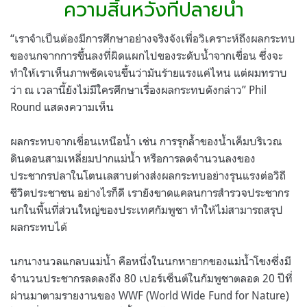
ความสิ้นหวังที่ปลายน้ำ
“
เราจำเป็นต้องมีการศึกษาอย่างจริงจังเพื่อวิเคราะห์ถึงผลกระทบ
ของนกจากการขึ้นลงที่ผิดแผกไปของระดับน้ำจากเขื่อน ซึ่งจะ
ทำให้เราเห็นภาพชัดเจนขึ้นว่ามันร้ายแรงแค่ไหน แต่ผมทราบ
ว่า ณ เวลานี้ยังไม่มีใครศึกษาเรื่องผลกระทบดังกล่าว
” Phil
Round
แสดงความเห็น
ผลกระทบจากเขื่อนเหนือน้ำ เช่น การรุกล้ำของน้ำเค็มบริเวณ
ดินดอนสามเหลี่ยมปากแม่น้ำ หรือการลดจำนวนลงของ
ประชากรปลาในโตนเลสาบต่างส่งผลกระทบอย่างรุนแรงต่อวิถี
ชีวิตประชาชน อย่างไรก็ดี เรายังขาดแคลนการสำรวจประชากร
นกในพื้นที่ส่วนใหญ่ของประเทศกัมพูชา ทำให้ไม่สามารถสรุป
ผลกระทบได้
นกนางนวลแกลบแม่น้ำ คือหนึ่งในนกหายากของแม่น้ำโขงซึ่งมี
จำนวนประชากรลดลงถึง
80
เปอร์เซ็นต์ในกัมพูชาตลอด
20
ปีที่
ผ่านมาตามรายงานของ
WWF (World Wide Fund for Nature)