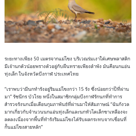
ระยะทางเพียง
50
เมตรจากแม่โขง บริเวณร่มเงาใต้เศษพลาสติก
มีเจ้านกตัวน้อยพรางตัวอยู่กับผืนทรายเพียงลำพัง มันคือนกแอ่น
ทุ่งเล็ก ในจังหวัดบึงกาฬ ประเทศไทย
“
เราพบว่ามีนกทำรังอยู่ริมแม่โขงกว่า
15
รัง ซึ่งน้อยกว่าปีที่ผ่าน
มา
”
รัชนีกร บัวโรย หนึ่งในสมาชิกกลุ่มบึงกาฬรักนกที่ทำการ
สำรวจรังนกเมื่อเดือนกุมภาพันธ์ที่ผ่านมาให้สัมภาษณ์
“
ฉันกังวล
มากเกี่ยวกับจำนวนนกแอ่นทุ่งเล็กและนกหัวโตเล็กขาเหลืองจะ
ลดลงเนื่องจากพื้นที่ทำรังริมแม่โขงได้รับผลกระทบจากเขื่อนที่
กั้นแม่โขงสายหลัก
”