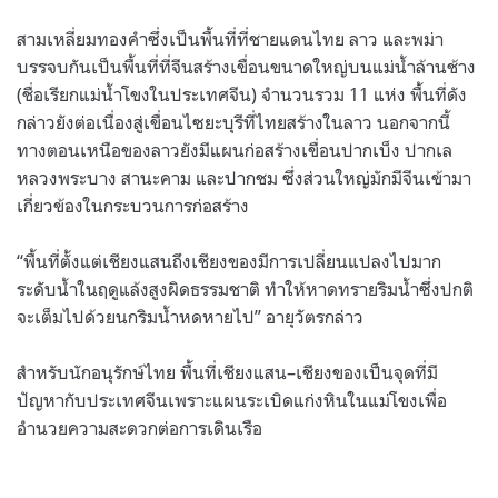
สามเหลี่ยมทองคำซึ่งเป็นพื้นที่ที่ชายแดนไทย ลาว และพม่า
บรรจบกันเป็นพื้นที่ที่จีนสร้างเขื่อนขนาดใหญ่บนแม่น้ำล้านช้าง
(
ชื่อเรียกแม่น้ำโขงในประเทศจีน
)
จำนวนรวม
11
แห่ง พื้นที่ดัง
กล่าวยังต่อเนื่องสู่เขื่อนไซยะบุรีที่ไทยสร้างในลาว นอกจากนี้
ทางตอนเหนือของลาวยังมีแผนก่อสร้างเขื่อนปากเบ็ง ปากเล
หลวงพระบาง สานะคาม และปากชม ซึ่งส่วนใหญ่มักมีจีนเข้ามา
เกี่ยวข้องในกระบวนการก่อสร้าง
“
พื้นที่ตั้งแต่เชียงแสนถึงเชียงของมีการเปลี่ยนแปลงไปมาก
ระดับน้ำในฤดูแล้งสูงผิดธรรมชาติ ทำให้หาดทรายริมน้ำซึ่งปกติ
จะเต็มไปด้วยนกริมน้ำหดหายไป
”
อายุวัตรกล่าว
สำหรับนักอนุรักษ์ไทย พื้นที่เชียงแสน
–
เชียงของเป็นจุดที่มี
ปัญหากับประเทศจีนเพราะแผนระเบิดแก่งหินในแม่โขงเพื่อ
อำนวยความสะดวกต่อการเดินเรือ
.