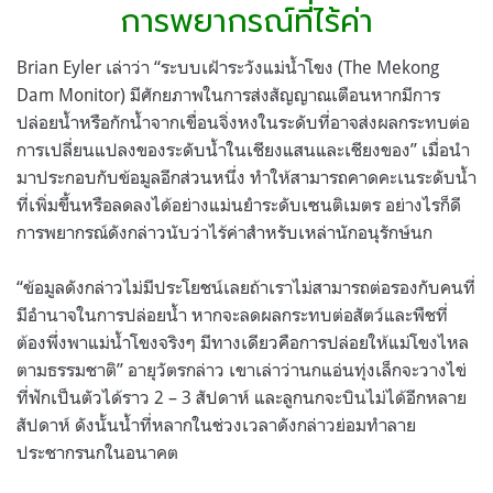
การพยากรณ์ที่ไร้ค่า
Brian Eyler
เล่าว่า
“
ระบบเฝ้าระวังแม่น้ำโขง
(The Mekong
Dam Monitor)
มีศักยภาพในการส่งสัญญาณเตือนหากมีการ
ปล่อยน้ำหรือกักน้ำจากเขื่อนจิ่งหงในระดับที่อาจส่งผลกระทบต่อ
การเปลี่ยนแปลงของระดับน้ำในเชียงแสนและเชียงของ
”
เมื่อนำ
มาประกอบกับข้อมูลอีกส่วนหนึ่ง ทำให้สามารถคาดคะเนระดับน้ำ
ที่เพิ่มขึ้นหรือลดลงได้อย่างแม่นยำระดับเซนติเมตร อย่างไรก็ดี
การพยากรณ์ดังกล่าวนับว่าไร้ค่าสำหรับเหล่านักอนุรักษ์นก
“
ข้อมูลดังกล่าวไม่มีประโยชน์เลยถ้าเราไม่สามารถต่อรองกับคนที่
มีอำนาจในการปล่อยน้ำ หากจะลดผลกระทบต่อสัตว์และพืชที่
ต้องพึ่งพาแม่น้ำโขงจริงๆ มีทางเดียวคือการปล่อยให้แม่โขงไหล
ตามธรรมชาติ
”
อายุวัตรกล่าว เขาเล่าว่านกแอ่นทุ่งเล็กจะวางไข่
ที่ฟักเป็นตัวได้ราว
2 – 3
สัปดาห์ และลูกนกจะบินไม่ได้อีกหลาย
สัปดาห์ ดังนั้นน้ำที่หลากในช่วงเวลาดังกล่าวย่อมทำลาย
ประชากรนกในอนาคต