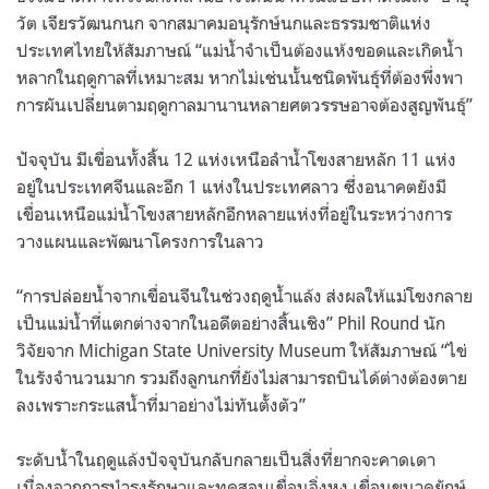
วัต เจียรวัฒนกนก จากสมาคมอนุรักษ์นกและธรรมชาติแห่ง
ประเทศไทยให้สัมภาษณ์
“
แม่น้ำจำเป็นต้องแห้งขอดและเกิดน้ำ
หลากในฤดูกาลที่เหมาะสม หากไม่เช่นนั้นชนิดพันธุ์ที่ต้องพึ่งพา
การผันเปลี่ยนตามฤดูกาลมานานหลายศตวรรษอาจต้องสูญพันธุ์
”
ปัจจุบัน มีเขื่อนทั้งสิ้น
12
แห่งเหนือลำน้ำโขงสายหลัก
11
แห่ง
อยู่ในประเทศจีนและอีก
1
แห่งในประเทศลาว ซึ่งอนาคตยังมี
เขื่อนเหนือแม่น้ำโขงสายหลักอีกหลายแห่งที่อยู่ในระหว่างการ
วางแผนและพัฒนาโครงการในลาว
“
การปล่อยน้ำจากเขื่อนจีนในช่วงฤดูน้ำแล้ง ส่งผลให้แม่โขงกลาย
เป็นแม่น้ำที่แตกต่างจากในอดีตอย่างสิ้นเชิง
” Phil Round
นัก
วิจัยจาก
Michigan State University Museum
ให้สัมภาษณ์
“
ไข่
ในรังจำนวนมาก รวมถึงลูกนกที่ยังไม่สามารถบินได้ต่างต้องตาย
ลงเพราะกระแสน้ำที่มาอย่างไม่ทันตั้งตัว
”
ระดับน้ำในฤดูแล้งปัจจุบันกลับกลายเป็นสิ่งที่ยากจะคาดเดา
เนื่องจากการบำรุงรักษาและทดสอบเขื่อนจิ่งหง เขื่อนขนาดยักษ์