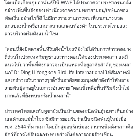
โดยเมื่อเดือนกุมภาพันธ์ปีนี้
WWF
ได้ประกาศว่าประชากรนกดัง
กล่าวเพิ่มขึ้นถึงสองเท่าเนื่องจากความพยายามอนุรักษ์นกของ
ท้องถิ่น อย่างไรก็ดี ไม่มีการรายงานการพบเห็นนกนางนวล
แกลบแม่น้ำหรือนกนางนวลแกลบท้องดำ ในประเทศไทยและ
ลาวบริเวณริมฝั่งแม่น้ำโขง
“
ตอนนี้ยังมีหลายพื้นที่ริมฝั่งน้ำโขงที่ยังไม่ได้รับการสำรวจอย่าง
ถี่ถ้วนในประเทศกัมพูชาและทางตอนใต้ของประเทศลาว แต่มี
แนวโน้มว่าพื้นที่ดังกล่าวจะเป็นแหล่งที่อยู่อาศัยสำคัญของเหล่า
นก
” Dr Ding Li Yong
จาก
BirdLife International
ให้สัมภาษณ์
และกล่าวเสริมว่าการรุกล้ำถิ่นอาศัยของมนุษย์กำลังทำให้หลาย
สายพันธุ์ตกอยู่ในสภาวะอันตราย
“
ตอนนี้เหลือพื้นที่ริมฝั่งน้ำไม่
มากแล้วที่ยังพบนกริมน้ำเหล่านี้
”
ประเทศไทยและกัมพูชายังเป็นบ้านของชนิดพันธุ์เฉพาะถิ่นอย่าง
นกเด้าลมแม่น้ำโขง ซึ่งมีการยอมรับว่าเป็นชนิดพันธุ์ใหม่เมื่อ
พ
.
ศ
. 2544
ที่ผ่านมา โดยมีกลุ่มอนุรักษ์มองว่านกชนิดดังกล่าวคือ
สัตว์ที่อาจได้รับผลกระทบอย่างยิ่งต่อการก่อสร้างเขื่อน