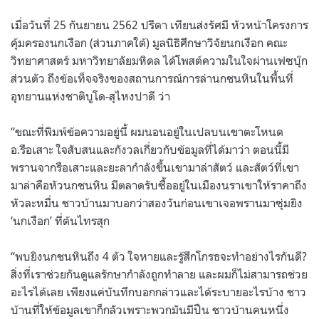
เมื่อวันที่ 25 กันยายน 2562 ปรีดา เทียนส่งรัศมี หัวหน้าโครงการ
คุ้มครองนกเงือก (ส่วนภาคใต้) มูลนิธิศึกษาวิจัยนกเงือก คณะ
วิทยาศาสตร์ มหาวิทยาลัยมหิดล ได้โพสต์ความในใจผ่านเฟซบุ๊ก
ส่วนตัว ถึงข้อเท็จจริงของสถานการณ์การล่านกชนหินในพื้นที่
อุทยานแห่งชาติบูโด-สุไหงปาดี ว่า
“ขณะที่พิมพ์ข้อความอยู่นี้ ผมนอนอยู่ในเปลบนเขาตะโหนด
อ.รือเสาะ ใจสับสนและกังวลเกี่ยวกับข้อมูลที่ได้มาว่า ตอนนี้มี
พรานจากรือเสาะและยะลากำลังขึ้นเขามาล่าสัตว์ และสัตว์ที่เขา
มาล่าคือหัวนกชนหิน มีตลาดรับซื้ออยู่ในเมืองนราเขาให้ราคาถึง
หัวละหมื่น ชาวบ้านมาบอกว่าสองวันก่อนเขาเจอพรานมาซุ่มยิง
‘นกเงือก’ ที่ต้นไทรสุก
“พบยิงนกชนหินถึง 4 ตัว ใจหายและรู้สึกโกรธจะทำอย่างไรกันดี?
สิ่งที่เราช่วยกันดูแลรักษากำลังถูกทำลาย และผมก็ไม่สามารถช่วย
อะไรได้เลย เพียงแค่บันทึกบอกกล่าวและได้ระบายอะไรบ้าง ชาว
บ้านที่ให้ข้อมูลเขาก็กลัวเพราะพวกมันมีปืน ชาวบ้านคนหนึ่ง