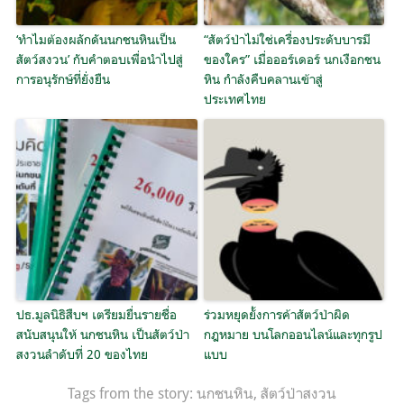
‘ทำไมต้องผลักดันนกชนหินเป็น
“สัตว์ป่าไม่ใช่เครื่องประดับบารมี
สัตว์สงวน’ กับคำตอบเพื่อนำไปสู่
ของใคร” เมื่อออร์เดอร์ นกเงือกชน
การอนุรักษ์ที่ยั่งยืน
หิน กำลังคืบคลานเข้าสู่
ประเทศไทย
ปธ.มูลนิธิสืบฯ เตรียมยื่นรายชื่อ
ร่วมหยุดยั้งการค้าสัตว์ป่าผิด
สนับสนุนให้ นกชนหิน เป็นสัตว์ป่า
กฎหมาย บนโลกออนไลน์และทุกรูป
สงวนลำดับที่ 20 ของไทย
แบบ
Tags from the story:
นกชนหิน
,
สัตว์ป่าสงวน