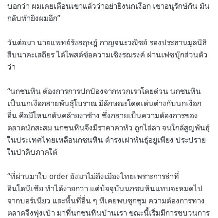
บอกว่า ผมเคยเตือนเขาแล้วว่าอย่ายิงนกเงือก เขาอนุรักษ์กัน มัน
กลับท้ายิงผมอีก”
วันต่อมา นายแพทย์รังสฤษฎ์ กาญจนะวณิชย์ รองประธานมูลนิธิ
สืบนาคะเสถียร ได้โพสต์ข้อความเชิงรณรงค์ ผ่านเฟซบุ๊กส่วนตัว
ว่า
“นกชนหิน ต้องการการปกป้องจากพวกเราโดยด่วน นกชนหิน
เป็นนกเงือกสายพันธุ์โบราณ มีลักษณะโดดเด่นต่างกับนกเงือก
อื่น คือมีโหนกตันคล้ายงาช้าง ซึ่งกลายเป็นความต้องการของ
ตลาดนักสะสม นกชนหินจึงมีราคาค่าหัว ถูกไล่ล่า จนใกล้สูญพันธุ์
ในประเทศไทยเหลือนกชนหิน ดำรงเผ่าพันธุ์อยู่เพียง ประปราย
ในป่าดิบภาคใต้
“ที่ผ่านมาใบ order ยังมาไม่ถึงเมืองไทยเพราะการล่าที่
อินโดนีเซีย ทำได้ง่ายกว่า แต่ปัจจุบันนกชนหินแทบจะหมดไป
จากบอร์เนียว และพื้นที่อื่น ๆ ทีเคยพบชุกชุม ความต้องการทาง
ตลาดจึงพุ่งเป้า มาที่นกชนหินบ้านเรา ขณะนี้เริ่มมีการขบวนการ