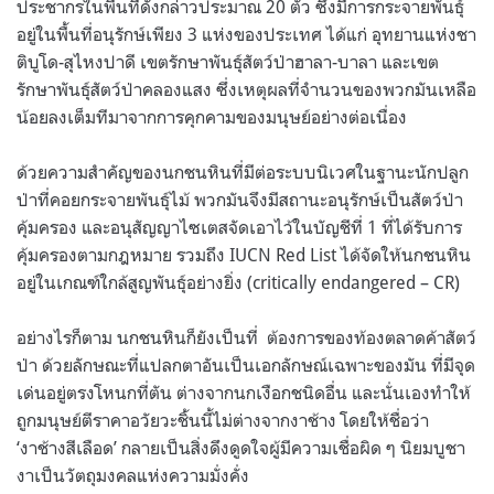
ประชากรในพื้นที่ดังกล่าวประมาณ 20 ตัว ซึ่งมีการกระจายพันธุ์
อยู่ในพื้นที่อนุรักษ์เพียง 3 แห่งของประเทศ ได้แก่ อุทยานแห่งชา
ติบูโด-สุไหงปาดี เขตรักษาพันธุ์สัตว์ป่าฮาลา-บาลา และเขต
รักษาพันธุ์สัตว์ป่าคลองแสง ซึ่งเหตุผลที่จำนวนของพวกมันเหลือ
น้อยลงเต็มทีมาจากการคุกคามของมนุษย์อย่างต่อเนื่อง
ด้วยความสำคัญของนกชนหินที่มีต่อระบบนิเวศในฐานะนักปลูก
ป่าที่คอยกระจายพันธุ์ไม้ พวกมันจึงมีสถานะอนุรักษ์เป็นสัตว์ป่า
คุ้มครอง และอนุสัญญาไซเตสจัดเอาไว้ในบัญชีที่ 1 ที่ได้รับการ
คุ้มครองตามกฎหมาย รวมถึง IUCN Red List ได้จัดให้นกชนหิน
อยู่ในเกณฑ์ใกล้สูญพันธุ์อย่างยิ่ง (critically endangered – CR)
อย่างไรก็ตาม นกชนหินก็ยังเป็นที่ ต้องการของท้องตลาดค้าสัตว์
ป่า ด้วยลักษณะที่แปลกตาอันเป็นเอกลักษณ์เฉพาะของมัน ที่มีจุด
เด่นอยู่ตรงโหนกที่ตัน ต่างจากนกเงือกชนิดอื่น และนั่นเองทำให้
ถูกมนุษย์ตีราคาอวัยวะชิ้นนี้ไม่ต่างจากงาช้าง โดยให้ชื่อว่า
‘งาช้างสีเลือด’ กลายเป็นสิ่งดึงดูดใจผู้มีความเชื่อผิด ๆ นิยมบูชา
งาเป็นวัตถุมงคลแห่งความมั่งคั่ง