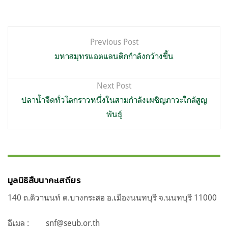
แนะแนว
Previous Post
เรื่อง
มหาสมุทรแอตแลนติกกำลังกว้างขึ้น
Next Post
ปลาน้ำจืดทั่วโลกราวหนึ่งในสามกำลังเผชิญภาวะใกล้สูญ
พันธุ์
มูลนิธิสืบนาคะเสถียร
140 ถ.ติวานนท์ ต.บางกระสอ อ.เมืองนนทบุรี จ.นนทบุรี 11000
อีเมล :
snf@seub.or.th