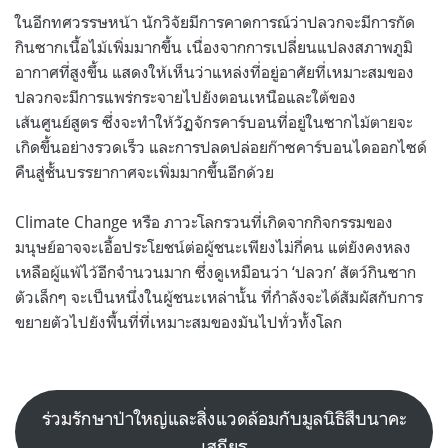
ในอีกทศวรรษหน้า นักวิจัยมีการคาดการณ์ว่าปลวกจะมีการกัด
กินซากเนื้อไม้เพิ่มมากขึ้น เนื่องจากการเปลี่ยนแปลงสภาพภูมิ
อากาศที่สูงขึ้น แสดงให้เห็นว่าแหล่งที่อยู่อาศัยที่เหมาะสมของ
ปลวกจะมีการแพร่กระจายไปยังตอนเหนือและใต้ของ
เส้นศูนย์สูตร ซึ่งจะทำให้วัฏจักรคาร์บอนที่อยู่ในซากไม้ตายจะ
เกิดขึ้นอย่างรวดเร็ว และการปลดปล่อยก๊าซคาร์บอนไดออกไซด์
คืนสู่ชั้นบรรยากาศจะเพิ่มมากขึ้นอีกด้วย
Climate Change หรือ ภาวะโลกรวนที่เกิดจากกิจกรรมของ
มนุษย์อาจจะเอื้อประโยชน์ต่อผู้ชนะเพียงไม่กี่คน แต่ยังคงหลง
เหลือผู้แพ้ไว้อีกจำนวนมาก ซึ่งดูเหมือนว่า ‘ปลวก’ สัตว์กินซาก
ตัวเล็กๆ จะเป็นหนึ่งในผู้ชนะเหล่านั้น ที่กำลังจะได้สัมผัสกับการ
ขยายตัวไปยังพื้นที่ที่เหมาะสมของมันไปทั่วทั้งโลก
ร่วมรักษาป่าใหญ่และสิ่งแวดล้อมกับมูลนิธิสืบนาคะ
เสถียร