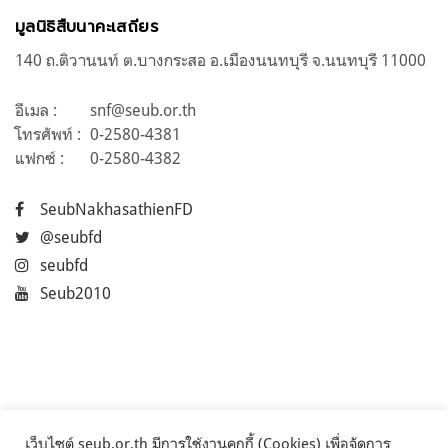
มูลนิธิสืบนาคะเสถียร
140 ถ.ติวานนท์ ต.บางกระสอ อ.เมืองนนทบุรี จ.นนทบุรี 11000
อีเมล :
snf@seub.or.th
โทรศัพท์ :
0-2580-4381
แฟกซ์ :
0-2580-4382
SeubNakhasathienFD
@seubfd
seubfd
Seub2010
เว็บไซต์ seub.or.th มีการใช้งานคุกกี้ (Cookies) เพื่อจัดการ