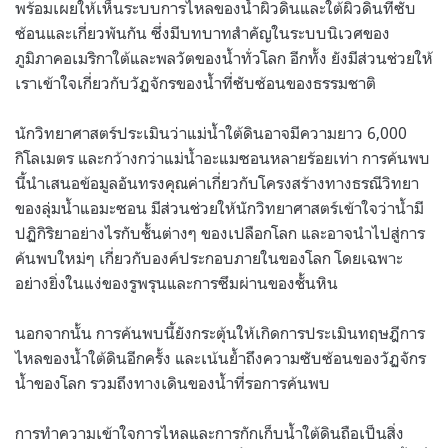
พร้อมเผยให้เห็นระบบการไหลของน้ำผิวดินและใต้ผิวดินที่ซับ
ซ้อนและเกี่ยวพันกัน ซึ่งมีบทบาทสำคัญในระบบนิเวศของ
ภูมิภาคอเมริกาใต้และพลวัตของน้ำทั่วโลก อีกทั้ง ยังมีส่วนช่วยให้
เราเข้าใจเกี่ยวกับวัฏจักรของน้ำที่ซับซ้อนของธรรมชาติ
นักวิทยาศาสตร์ประเมินว่าแม่น้ำใต้ดินอาจมีความยาว 6,000
กิโลเมตร และกว้างกว่าแม่น้ำอะแมซอนหลายร้อยเท่า การค้นพบ
นี้นำเสนอข้อมูลอันทรงคุณค่าเกี่ยวกับโครงสร้างทางธรณีวิทยา
ของลุ่มน้ำแอมะซอน มีส่วนช่วยให้นักวิทยาศาสตร์เข้าใจว่าน้ำมี
ปฏิกิริยาอย่างไรกับชั้นต่างๆ ของเปลือกโลก และอาจนำไปสู่การ
ค้นพบใหม่ๆ เกี่ยวกับองค์ประกอบภายในของโลก โดยเฉพาะ
อย่างยิ่งในแง่ของรูพรุนและการซึมผ่านของชั้นหิน
นอกจากนั้น การค้นพบนี้ยังกระตุ้นให้เกิดการประเมินทฤษฎีการ
ไหลของน้ำใต้ดินอีกครั้ง และเน้นย้ำถึงความซับซ้อนของวัฏจักร
น้ำของโลก รวมถึงทางเดินของน้ำที่รอการค้นพบ
การทำความเข้าใจการไหลและการกักเก็บน้ำใต้ดินถือเป็นสิ่ง