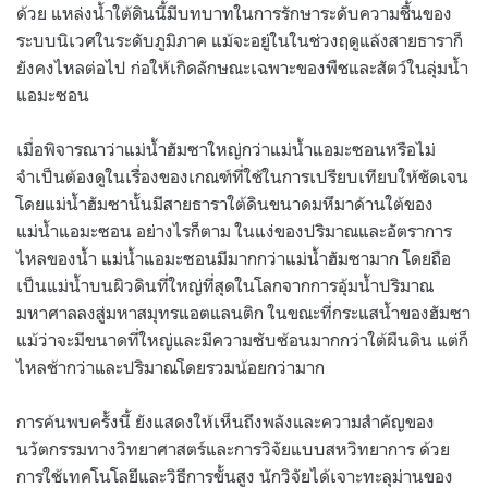
ด้วย แหล่งน้ำใต้ดินนี้มีบทบาทในการรักษาระดับความชื้นของ
ระบบนิเวศในระดับภูมิภาค แม้จะอยู่ในในช่วงฤดูแล้งสายธาราก็
ยังคงไหลต่อไป ก่อให้เกิดลักษณะเฉพาะของพืชและสัตว์ในลุ่มน้ำ
แอมะซอน
เมื่อพิจารณาว่าแม่น้ำฮัมซาใหญ่กว่าแม่น้ำแอมะซอนหรือไม่
จำเป็นต้องดูในเรื่องของเกณฑ์ที่ใช้ในการเปรียบเทียบให้ชัดเจน
โดยแม่น้ำฮัมซานั้นมีสายธาราใต้ดินขนาดมหึมาด้านใต้ของ
แม่น้ำแอมะซอน อย่างไรก็ตาม ในแง่ของปริมาณและอัตราการ
ไหลของน้ำ แม่น้ำแอมะซอนมีมากกว่าแม่น้ำฮัมซามาก โดยถือ
เป็นแม่น้ำบนผิวดินที่ใหญ่ที่สุดในโลกจากการอุ้มน้ำปริมาณ
มหาศาลลงสู่มหาสมุทรแอตแลนติก ในขณะที่กระแสน้ำของฮัมซา
แม้ว่าจะมีขนาดที่ใหญ่และมีความซับซ้อนมากกว่าใต้ผืนดิน แต่ก็
ไหลช้ากว่าและปริมาณโดยรวมน้อยกว่ามาก
การค้นพบครั้งนี้ ยังแสดงให้เห็นถึงพลังและความสำคัญของ
นวัตกรรมทางวิทยาศาสตร์และการวิจัยแบบสหวิทยาการ ด้วย
การใช้เทคโนโลยีและวิธีการขั้นสูง นักวิจัยได้เจาะทะลุม่านของ