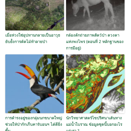
เมื่อห่วงโซ่อุปทานกลายเป็นอาวุธ
กล้องดักถ่ายภาพสัตว์ป่า ดวงตา
ยับยั้งการตัดไม้ทำลายป่า
แห่งพงไพร (ตอนที่ 2 หลักฐานของ
การมีอยู่)
การดำรงอยู่ของกลุ่มนกขนาดใหญ่
นักวิทยาศาสตร์ไขปริศนาเส้นทาง
ช่วยให้ป่ากักเก็บคาร์บอนฯ ได้ดียิ่ง
แม่น้ำโบราณ ข้อมูลชุดนี้บอกอะไร
ขึ้น
แก่เรา ?