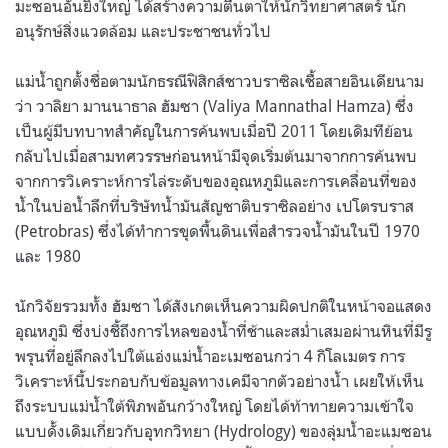
มะซอนอันยิ่งใหญ่ ได้สร้างความตื่นตาให้นักวิทยาศาสตร์ นัก
อนุรักษ์สิ่งแวดล้อม และประชาชนทั่วไป
แม่น้ำถูกตั้งชื่อตามนักธรณีฟิสิกส์ชาวบราซิลเชื้อสายอินเดียนาม
ว่า วาลิยา มานนาธาล ฮัมซา (Valiya Mannathal Hamza) ซึ่ง
เป็นผู้มีบทบาทสำคัญในการค้นพบเมื่อปี 2011 โดยเดิมทีย้อน
กลับไปเมื่อสามทศวรรษก่อนหน้ามีจุดเริ่มต้นมาจากการค้นพบ
จากการวิเคราะห์การไล่ระดับของอุณหภูมิและการเคลื่อนที่ของ
น้ำในบ่อน้ำลึกที่บริษัทน้ำมันสัญชาติบราซิลอย่าง เปโตรบราส
(Petrobras) ซึ่งได้ทำการขุดพื้นดินเพื่อสำรวจน้ำมันในปี 1970
และ 1980
นักวิจัยรวมทั้ง ฮัมซา ได้สังเกตเห็นความผิดปกติในหน้าจอแสดง
อุณหภูมิ ซึ่งบ่งชี้ถึงการไหลของน้ำที่ช้าและสม่ำเสมอผ่านหินที่มีรู
พรุนที่อยู่ลึกลงไปใต้แอ่งแม่น้ำอะเมซอนกว่า 4 กิโลเมตร การ
วิเคราะห์นี้ประกอบกับข้อมูลทางเคมีจากตัวอย่างน้ำ เผยให้เห็น
ถึงระบบแม่น้ำใต้พิภพอันกว้างใหญ่ โดยได้ท้าทายความเข้าใจ
แบบดั้งเดิมเกี่ยวกับอุทกวิทยา (Hydrology) ของลุ่มน้ำอะแมซอน