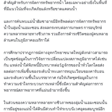
สำคัญสำหรับการจัดการทรัพยากรน้ำ โดยเฉพาะอย่างยิ่งในพื้นที่
ที่มีแนวโน้มที่จะเกิดภัยแล้งหรือขาดแคลนน้ำ
และการค้นพบแม่น้ำฮัมซาอาจมีอิทธิพลต่อการจัดการทรัพยากร
น้ำในลุ่มน้ำแอมะซอน ส่งผลกระทบต่อการเกษตร การอนุรักษ์
ความหลากหลายทางชีวภาพ รวมถึงการดำรงชีวิตของผู้คนหลาย
ล้านคนในภูมิภาคอเมริกาใต้
การศึกษาปรากฏการณ์ทางอุทกวิทยาขนาดใหญ่ดังกล่าวสามารถ
เป็นชุดข้อมูลในการวิจัยการเปลี่ยนแปลงสภาพภูมิอากาศได้เช่น
กัน แหล่งน้ำใต้พิภพนี้มีบทบาทต่อวัฏจักรของน้ำทั่วโลกโดยส่ง
ผลต่อการเพิ่มขึ้นของระดับน้ำทะเลการหมุนเวียนของคาร์บอน
และระดับความชื้นในบรรยากาศ ก่อให้เกิดชุดข้อมูลในการ
ทำความเข้าใจกระบวนการเหล่านี้ซึ่งมีความสำคัญต่อการการ
พยากรณ์สภาพอากาศที่แม่นยำมากยิ่งขึ้น
ในส่วนของความหลากหลายทางชีวภาพของลุ่มน้ำแอมะซอนนั้น
การมีอยู่ของแม่น้ำใต้ดินมีส่วนทำให้ระบบนิเวศอุดมสมบูรณ์อีก