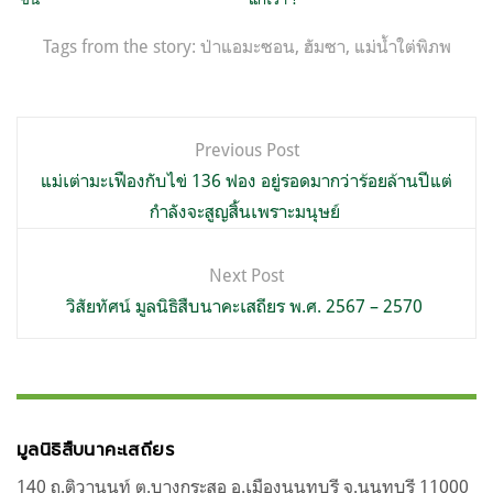
Tags from the story:
ป่าแอมะซอน
,
ฮัมซา
,
แม่น้ำใต่พิภพ
แนะแนว
Previous Post
เรื่อง
แม่เต่ามะเฟืองกับไข่ 136 ฟอง อยู่รอดมากว่าร้อยล้านปีแต่
กำลังจะสูญสิ้นเพราะมนุษย์
Next Post
วิสัยทัศน์ มูลนิธิสืบนาคะเสถียร พ.ศ. 2567 – 2570
มูลนิธิสืบนาคะเสถียร
140 ถ.ติวานนท์ ต.บางกระสอ อ.เมืองนนทบุรี จ.นนทบุรี 11000