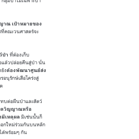
ลุ่มป่าไม่เฉพาะป่า
ิญญาณ เป้าหมายของ
รที่คณะวนศาสตร์จะ
ที่ต้องเก็บ
์ป่า
แล้วปล่อยคืนสู่ป่า นั่น
งยัง
ต้องพัฒนาศูนย์ส่ง
ุรักษ์เสือโคร่งสู่
คต
ะทบต่อผืนป่าและสัตว์
จิตวิญญาณหรือ
มิเช่นนั้นก็
งมีเหตุผล
งออกใหม่ร่วมกันบนหลัก
ได้พร้อมๆ กัน