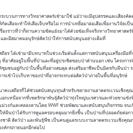
นำกระบวนการทางวิทยาศาสตร์เข้ามาใช้ แม้ว่าจะมีอุปสรรคและเสียงคัด
ดเสือจะทำให้เสือเจ็บหรือไม่ การนำเหยื่อมาล่อเสือเพื่องานวิจัยเป็นเ
ั้น เรื่องราวที่ว่าก็ผ่านความขัดแย้งมาได้ด้วยข้อเท็จจริงทางวิทยาศาสตร์ท
อง และมีสมาคมอนุรักษ์สัตว์ป่าให้การสนับสนุนอย่างเต็มที่
สถียร ได้เข้ามามีบทบาทในช่วงเริ่มต้นตั้งแต่การสนับสนุนเครื่องมือ
ี่อาศัยอยู่ในพื้นที่ป่าและที่อยู่ประชิดขอบป่าด้านนอก เช่น โครงการจั
ห้ชุมชนอยู่กับป่าในพื้นที่อย่างสมดุล ส่งเสริมอาชีพเป็นมิตรกับผืนป่า ร
รเข้าไปเก็บหาของป่าที่อาจกระทบต่อสัตว์ป่าภายในพื้นที่อนุรักษ์
ืบนาคะเสถียรก็ได้ช่วยสนับสนุนทุนสำหรับขยายงานลาดตระเวนเชิงคุณภ
 นอกเหนือจากที่เขตรักษาพันธุ์สัตว์ป่าทุ่งใหญ่นเรศวรและห้วยขาแข้งท
าแม่วงก์และคลองลานโดย WWF ช่วยพัฒนาและสนับสนุนกิจกรรม จนเป็น
ให้ผืนป่าได้รับการดูแลครอบคลุมมากยิ่งขึ้น เป็นบ้านที่ปลอดภัยต่อการอ
งชาติ สัตว์ป่า และพันธุ์พืช เป็นคนดูแลระบบงานลาดตระเวนเชิงคุณภ
งองค์กรภายนอกอีกต่อไป