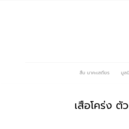
สืบ นาคะเสถียร
มูลนิ
เสือโคร่ง ต