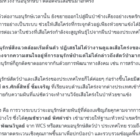
วังงานอนุรักษ์ป่า ตลอดจนเสือขึ้นมาอีกครั้ง
ต่องานอนุรักษ์เวลานั้น ยังขยายออกไปสู่ผืนป่าข้างเคียงอย่างเขตรักษา
ารอย่างเป็นระบบ ช่วยให้เสือโคร่งที่กระจุกตัวอยู่เพียงห้วยขาแข้งไ
นการต่อเวลาในช่วงที่เสือโคร่งกำลังจะสูญพันธุ์ไปจากผืนป่าของประเท
ุรักษ์สิ่งแวดล้อมเริ่มตื่นตัว ปฏิเสธไม่ได้ว่างานดูแลเสือโคร่ง
่องจากความสนใจอยู่ที่การอนุรักษ์ป่าแต่ไม่ได้กล่าวถึงสัตว์ป่ามา
ุรักษ์ก็ถูกตัดขาดออกจากกันด้วยการพัฒนาทางสังคม เช่น การสร้างเ
รักษ์สัตว์ป่าและเสือโคร่งของประเทศไทยก็ได้ค่อยๆ ก่อร่างขึ้นโดยมี
ส
มี
ที่เรียนจบด้านเสือโคร่งจากต่างประเทศเข้าร
ดร.ศักดิ์สิทธิ์ ซิ้มเจริญ
มายกับความฝันที่แน่ชัดว่าจะทำงานวิจัยเสือโคร่งในป่าห้วยขาแข้ง
่าง คือ การวางระบบว่าจะอนุรักษ์สายพันธุ์ที่ต้องเผชิญภัยคุกคามจาก
างไร ซึ่งได้
เข้ามาช่วยให้ฐานะหัวหน้าเขตรักษ
คุณชัชวาลย์ พิศดําขํา
จาก WCS หรือสมาคมอนุรักษ์สัตว์ป่า ประเทศไทย รวมถึ
พัฒนวิบูลย์
รลาดตระเวนเชิงคุณภาพขึ้นมาเพื่อปกป้องป่า และรวบรวมข้อมูลพื้นที่