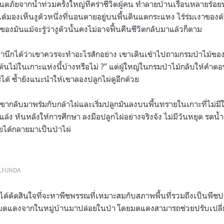
ตภัยจากน้ำท่วมครั้งใหญ่ที่คร่าชีวิตผู้คน ทำลายบ้านเรือนหลายร้อย
ด้มองเห็นงูตัวหนึ่งที่นอนตายอยู่บนพื้นดินแตกระแหง ไร้ร่มเงาของต
งมันแม้จะรู้ว่างูตัวนั้นคงไม่อาจฟื้นคืนชีวิตกลับมาแล้วก็ตาม
สำนึกได้ว่าเขาควรจะทำอะไรสักอย่าง เขาเดินเข้าไปถามกรมป่าไม้ของอ
นไม้ในเกาะแห่งนี้บ้างหรือไม่ ?” แต่ผู้ใหญ่ในกรมป่าไม้กลับให้คำตอบ
ได้ ซ้ำยังแนะนำให้เขาลองปลูกไผ่ดูอีกด้วย
ากลับมาพร้มกับกล้าไผ่และเริ่มปลูกมันลงบนพื้นทรายในเกาะที่ไม่มี
ล้ง หันหลังให้การศึกษา ลงมือปลูกไผ่อย่างจริงจัง ไม่มีวันหยุด รดน้ำต้น
ายได้กลายมาเป็นป่าไผ่
ALFUNDA
ได้ตัดสินใจที่จะหาพืชพรรณที่เหมาะสมกับสภาพพื้นที่รวมถึงเป็นพืช
มดแดงจากในหมู่บ้านมาปล่อยในป่า โดยมดแดงสามารถช่วยปรับเปลี่ย