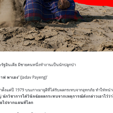
ณะรัฐอินเดีย มีชายคนหนึ่งทำงานเป็นนักปลูกป่า
(Jadav Payeng)’
ดาฟ พาเยง’
าตั้งแต่ปี 1979 บนเกาะมาจูลีที่ได้รับผลกระทบจากอุทกภัย ทำให้หน้
ญ่
นักวิชาการได้วินิจฉัยผลกระทบจากเหตุการณ์ดังกล่าวเอาไว้ว่าใ
หายไปจากแผนที่โลก