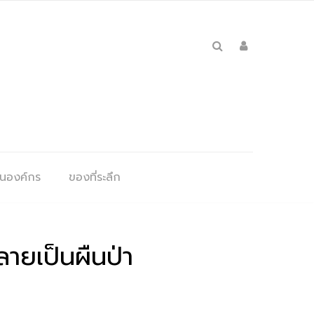
ุนองค์กร
ของที่ระลึก
ายเป็นผืนป่า