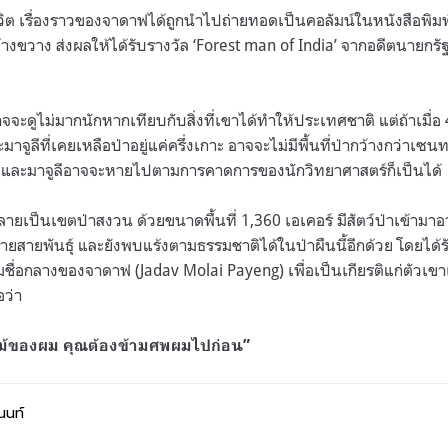
ิต เรื่องราวของจาดาฟได้ถูกนำไปถ่ายทอดเป็นคอลัมน์ในหนังสือพิมพ์
กว้างขวาง ส่งผลให้ได้รับรางวัล ‘Forest man of India’ จากอดีตนายกรัฐม
จจะดูไม่มากนักหากเทียบกับสิ่งที่เขาได้ทำให้ประเทศชาติ แต่ถ้าเมื่อ 
ะมาจูลีที่เคยเหลือป่าอยู่แค่ครึ่งเกาะ อาจจะไม่มีพื้นที่ป่ากว้างกว่าเซนทร
ย และมาจูลีอาจจะหายไปตามการคาดการของนักวิทยาศาสตร์ก็เป็นได้
กลายเป็นเขตป่าสงวน ด้วยขนาดพื้นที่ 1,360 เอเคอร์ มีสัตว์ป่าเข้ามาอา
สายพันธ์ุ และยังพบแร้งตามธรรมชาติได้ในป่าผืนนี้อีกด้วย โดยได้รั
ามชื่อกลางของจาดาฟ (Jadav Molai Payeng) เพื่อเป็นเกียรติแก่ตัวเ
อว่า
ม้ของผม คุณต้องข้ามศพผมไปก่อน”
นนท์