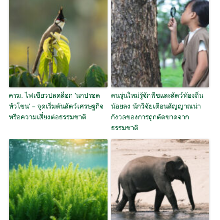
ครม. ไฟเขียวปลดล็อก ‘นกปรอด
คนรุ่นใหม่รู้จักพืชและสัตว์ท้องถิ่น
หัวโขน’ – จุดเริ่มต้นสัตว์เศรษฐกิจ
น้อยลง นักวิจัยเตือนสัญญาณน่า
หรือความเสี่ยงต่อธรรมชาติ
กังวลของการถูกตัดขาดจาก
ธรรมชาติ