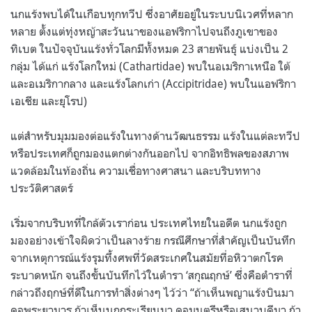
นกแร้งพบได้ในเกือบทุกทวีป ซึ่งอาศัยอยู่ในระบบนิเวศที่หลาก
หลาย ตั้งแต่ทุ่งหญ้าสะวันนาของแอฟริกาไปจนถึงภูเขาของ
ทิเบต ในปัจจุบันแร้งทั่วโลกมีทั้งหมด 23 สายพันธุ์ แบ่งเป็น 2
กลุ่ม ได้แก่ แร้งโลกใหม่ (Cathartidae) พบในอเมริกาเหนือ ใต้
และอเมริกากลาง และแร้งโลกเก่า (Accipitridae) พบในแอฟริกา
เอเชีย และยุโรป)
แต่สำหรับมุมมองต่อแร้งในทางด้านวัฒนธรรม แร้งในแต่ละทวีป
หรือประเทศก็ถูกมองแตกต่างกันออกไป จากอิทธิพลของสภาพ
แวดล้อมในท้องถิ่น ความเชื่อทางศาสนา และบริบททาง
ประวัติศาสตร์
เริ่มจากบริบทที่ใกล้ตัวเราก่อน ประเทศไทยในอดีต นกแร้งถูก
มองอย่างเข้าใจผิดว่าเป็นลางร้าย กรณีศึกษาที่สำคัญเป็นบันทึก
จากเหตุการณ์แร้งรุมทึ้งศพที่วัดสระเกศในสมัยที่อหิวาตกโรค
ระบาดหนัก จนถึงขั้นบันทึกไว้ในตำรา ‘สกุณฤกษ์’ ซึ่งคือตำราที่
กล่าวถึงฤกษ์ที่ดีในการทำสิ่งต่างๆ ไว้ว่า “ถ้าเห็นพญาแร้งบินมา
ดุจพระยามาร ถ้าเห็นนกกระเรียนมา ดุจมนตรีหรือเสนาบดีมา ถ้า