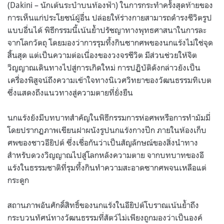
(Dakini – นักเต้นระบำบนท้องฟ้า) ในการกระทำครั้งสุดท้ายของ
การเห็นแก่ประโยชน์ผู้อื่น ปล่อยให้ร่างกายสามารถดำรงชีวิตรูป
แบบอื่นได้ พิธีกรรมนี้เน้นย้ำปรัชญาทางพุทธศาสนาในการละ
จากโลกวัตถุ โดยมองว่าการรุมทึ้งกินซากศพของนกแร้งไม่ใช่จุด
สิ้นสุด แต่เป็นความต่อเนื่องของวงจรชีวิต มีส่วนช่วยให้จิต
วิญญาณเดินทางไปสู่การเกิดใหม่ การปฏิบัติดังกล่าวยังเป็น
เครื่องพิสูจน์ถึงความเข้าใจทางนิเวศวิทยาของวัฒนธรรมทิเบต
ซึ่งแสดงถึงแนวทางสู่ความตายที่ยั่งยืน
นกแร้งยังมีบทบาทสำคัญในพิธีกรรมการห่อศพหรือการทำมัมมี่
โดยปรากฏภาพเขียนฝาผนังรูปนกแร้งกางปีก ภายในห้องเก็บ
ศพของชาวอียิปต์ ซึ่งเชื่อกันว่าเป็นสัญลักษณ์ของสิ่งนำทาง
สำหรับดวงวิญญาณไปสู่โลกหลังความตาย จากบทบาทของอี
แร้งในธรรมชาติที่รุมทึ้งกินทำความสะอาดซากศพจนเหลือแต่
กระดูก
สถานภาพอันศักดิ์สิทธิ์ของนกแร้งในอียิปต์โบราณเน้นย้ำถึง
กระบวนทัศน์ทางวัฒนธรรมที่สัตว์ไม่เพียงถูกมองว่าเป็นองค์