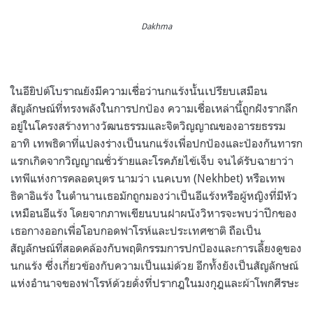
Dakhma
ในอียิปต์โบราณยังมีความเชื่อว่านกแร้งนั้นเปรียบเสมือน
สัญลักษณ์ที่ทรงพลังในการปกป้อง ความเชื่อเหล่านี้ถูกฝังรากลึก
อยู่ในโครงสร้างทางวัฒนธรรมและจิตวิญญาณของอารยธรรม
อาทิ เทพธิดาที่แปลงร่างเป็นนกแร้งเพื่อปกป้องและป้องกันทารก
แรกเกิดจากวิญญาณชั่วร้ายและโรคภัยไข้เจ็บ จนได้รับฉายาว่า
เทพีแห่งการคลอดบุตร นามว่า เนคเบท (Nekhbet) หรือเทพ
ธิดาอิแร้ง ในตำนานเธอมักถูกมองว่าเป็นอีแร้งหรือผู้หญิงที่มีหัว
เหมือนอีแร้ง โดยจากภาพเขียนบนฝาผนังวิหารจะพบว่าปีกของ
เธอกางออกเพื่อโอบกอดฟาโรห์และประเทศชาติ ถือเป็น
สัญลักษณ์ที่สอดคล้องกับพฤติกรรมการปกป้องและการเลี้ยงดูของ
นกแร้ง ซึ่งเกี่ยวข้องกับความเป็นแม่ด้วย อีกทั้งยังเป็นสัญลักษณ์
แห่งอำนาจของฟาโรห์ด้วยดั่งที่ปรากฎในมงกุฎและผ้าโพกศีรษะ