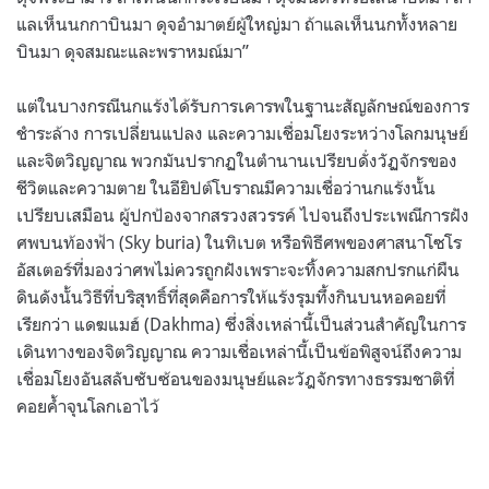
แลเห็นนกกาบินมา ดุจอำมาตย์ผู้ใหญ่มา ถ้าแลเห็นนกทั้งหลาย
บินมา ดุจสมณะและพราหมณ์มา”
แต่ในบางกรณีนกแร้งได้รับการเคารพในฐานะสัญลักษณ์ของการ
ชำระล้าง การเปลี่ยนแปลง และความเชื่อมโยงระหว่างโลกมนุษย์
และจิตวิญญาณ พวกมันปรากฏในตำนานเปรียบดั่งวัฏจักรของ
ชีวิตและความตาย ในอียิปต์โบราณมีความเชื่อว่านกแร้งนั้น
เปรียบเสมือน ผู้ปกป้องจากสรวงสวรรค์ ไปจนถึงประเพณีการฝัง
ศพบนท้องฟ้า (Sky buria) ในทิเบต หรือพิธีศพของศาสนาโซโร
อัสเตอร์ที่มองว่าศพไม่ควรถูกฝังเพราะจะทิ้งความสกปรกแก่ผืน
ดินดังนั้นวิธีที่บริสุทธิ์ที่สุดคือการให้แร้งรุมทึ้งกินบนหอคอยที่
เรียกว่า แดฆแมฮ์ (Dakhma) ซึ่งสิ่งเหล่านี้เป็นส่วนสำคัญในการ
เดินทางของจิตวิญญาณ ความเชื่อเหล่านี้เป็นข้อพิสูจน์ถึงความ
เชื่อมโยงอันสลับซับซ้อนของมนุษย์และวัฎจักรทางธรรมชาติที่
คอยค้ำจุนโลกเอาไว้