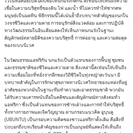
ไว้ในหอคอยเปิดโล่งเพื่อให้นกแร้งกัดกิน สะท้อนให้เห็นถึงความ
เชื่อในความบริสุทธิ์ของดิน ไฟ และน้ำ ที่ไม่ควรทำให้ซากศพ
มนุษย์เป็นมลทิน พิธีกรรมนี้ได้เน้นย้ำถึงบทบาทสำคัญของนกใน
วงจรชีวิตและความตาย การอนุรักษ์สิ่งแวดล้อม และการปฏิบัติ
ทางวัฒนธรรมในอินเดียแสดงให้เห็นภาพนกแร้งในฐานะ
สัญลักษณ์หลายมิติของความบริสุทธิ์ การต่ออายุ และความสมดุล
ของระบบนิเวศ
ในวัฒนธรรมแอฟริกัน นกแร้งเป็นตัวแทนของการฟื้นฟู ชุมชน
และธรรมชาติของชีวิตและความตาย สิ่งเหล่านี้สะท้อนให้เห็นถึง
ความเชื่อมโยงที่หยั่งรากลึกของวิถีชีวิตในทุ่งหญ้าสะวันนา มี
บทบาทสำคัญในการรักษาสุขภาพทางนิเวศวิทยาของแหล่งที่อยู่
อาศัยของพวกมันในฐานะทีมทำความสะอาดธรรมชาติ พวกมัน
ได้รับความเคารพนับถือในคติชนและสัญลักษณ์ทางสังคมทั่ว
แอฟริกา ซึ่งเป็นตัวแทนของการชำระล้างและการทำให้บริสุทธิ์
ทั้งทางกายภาพและจิตวิญญาณ ผ่านกรอบแนวคิด อูบุนตู
(UBUNTU) เป็นกรอบความคิดของชาวแอฟริกาดั้งเดิม คือสิ่งที่
บ่งบอกถึงบทเรียนสำคัญของการเป็นมนุษย์ที่แสดงให้เห็นถึง