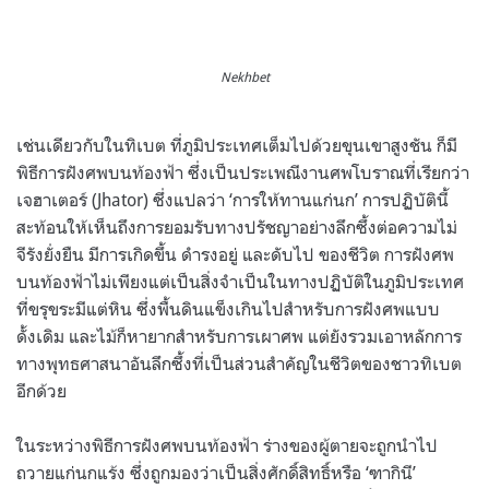
Nekhbet
เช่นเดียวกับในทิเบต ที่ภูมิประเทศเต็มไปด้วยขุนเขาสูงชัน ก็มี
พิธีการฝังศพบนท้องฟ้า ซึ่งเป็นประเพณีงานศพโบราณที่เรียกว่า
เจฮาเตอร์ (Jhator) ซึ่งแปลว่า ‘การให้ทานแก่นก’ การปฏิบัตินี้
สะท้อนให้เห็นถึงการยอมรับทางปรัชญาอย่างลึกซึ้งต่อความไม่
จีรังยั่งยืน มีการเกิดขึ้น ดำรงอยู่ และดับไป ของชีวิต การฝังศพ
บนท้องฟ้าไม่เพียงแต่เป็นสิ่งจำเป็นในทางปฏิบัติในภูมิประเทศ
ที่ขรุขระมีแต่หิน ซึ่งพื้นดินแข็งเกินไปสำหรับการฝังศพแบบ
ดั้งเดิม และไม้ก็หายากสำหรับการเผาศพ แต่ยังรวมเอาหลักการ
ทางพุทธศาสนาอันลึกซึ้งที่เป็นส่วนสำคัญในชีวิตของชาวทิเบต
อีกด้วย
ในระหว่างพิธีการฝังศพบนท้องฟ้า ร่างของผู้ตายจะถูกนำไป
ถวายแก่นกแร้ง ซึ่งถูกมองว่าเป็นสิ่งศักดิ์สิทธิ์หรือ ‘ฑากินี’