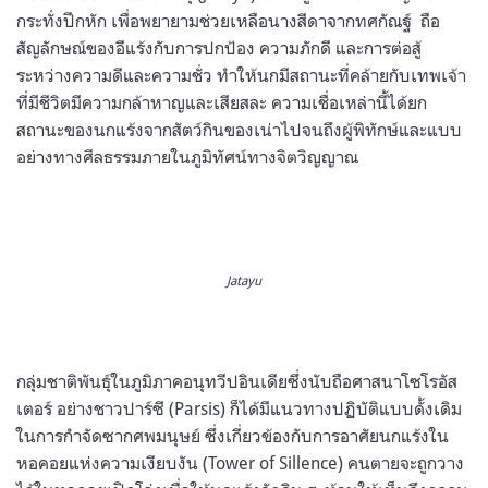
กระทั่งปีกหัก เพื่อพยายามช่วยเหลือนางสีดาจากทศกัณฐ์ ถือ
สัญลักษณ์ของอีแร้งกับการปกป้อง ความภักดี และการต่อสู้
ระหว่างความดีและความชั่ว ทำให้นกมีสถานะที่คล้ายกับเทพเจ้า
ที่มีชีวิตมีความกล้าหาญและเสียสละ ความเชื่อเหล่านี้ได้ยก
สถานะของนกแร้งจากสัตว์กินของเน่าไปจนถึงผู้พิทักษ์และแบบ
อย่างทางศีลธรรมภายในภูมิทัศน์ทางจิตวิญญาณ
Jatayu
กลุ่มชาติพันธุ์ในภูมิภาคอนุทวีปอินเดียซึ่งนับถือศาสนาโซโรอัส
เตอร์ อย่างชาวปาร์ซี (Parsis) ก็ได้มีแนวทางปฏิบัติแบบดั้งเดิม
ในการกำจัดซากศพมนุษย์ ซึ่งเกี่ยวข้องกับการอาศัยนกแร้งใน
หอคอยแห่งความเงียบงัน (Tower of Sillence) คนตายจะถูกวาง