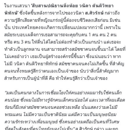
ในงานเสวนา
‘สืบสานปณิธานหิ่งห้อย วนิดา ตันติวิทยา
ซึ่งจัดขึ้นหลังการจากไปของวนิดา
กล่าวถึง
พิทักษ์’
ส.ศิวรักษ์
ความรู้สึกเสียดายที่หญิงแกร่งผู้นี้ต้องจบชีวิตลงเสียก่อน มิเช่น
นั้น ประเทศไทยคงจะเกิดการเปลี่ยนแปลงมากกว่านี้ เพราะใน
สมัยระบอบเผด็จการเธอสามารถจะคุยกับคน 1 คน คน 2 คน
หรือ คน 3 คน ให้ตื่นได้โดยไม่ต้องทำตัวเป็นแกนนำ แต่เธอจะ
ทำตัวเป็นลูกหลาน จนสามารถสร้างสมัชชาคนจนขึ้นมาได้ โดยที่
ไม่เคยอ้างว่า เธอเป็นผู้สร้างองค์กรนี้ขึ้นมา ซึ่งแน่นอนว่า หาก
ไม่มี วนิดา ตันติวิทยาพิทักษ์ สมัชชาคนจนคงไม่เกิดขึ้น ที่สำคัญ
คนจนทั้งหมดรู้สึกว่าตนเองเป็นเจ้าของ นับว่าสิ่งนี้สำคัญมาก
สำหรับการเป็นผู้นำที่ดี คือ ทำให้คนรู้สึกว่าเป็นเจ้าของ
“มดเป็นคนกลางในการเชื่อมโยงให้คนอย่างผมมารับใช้คนเล็ก
คนน้อย ซึ่งผมไม่มีทางรู้จักคนเล็กคนน้อยได้ และเวลาที่ผมเดือด
ร้อนก็มีเหล่าสมัชชาคนจนคอยช่วยเหลือ นั่นแสดงว่ามดไม่มี
พรมแดน ไม่มีความเป็นชาตินิยม แต่มีความเป็นมนุษยนิยม
ความรักระหว่างเพื่อนมนุษย์ ซึ่งคนอย่างมดถือเป็นคนที่วิเศษ
ที่สุดในสังคมที่คนไทยยังมองไม่เห็น”
ส.ศิวรักษ์ กล่าว และยก