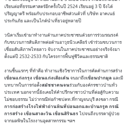
เรียนต่อที่ธรรมศาสตร์อีกครั้งในปี 2524 เรียนอยู่ 3 ปี จึงได้
ปริญญาตรี พร้อมกับประกอบอาชีพส่วนตัวที่ บริษัท อาคเนย์
ประกันภัย และเป็นไกด์นำเที่ยวอยู่หลายปี
วนิดาเริ่มเข้ามาทำงานด้านภาคประชาชนด้วยการร่วมรณรงค์
กับขบวนการสันติภาพต่อต้านอาวุธนิวเคลียร์ เข้าร่วมขบวนการ
เชื่อมสันติภาพไทยลาว จับงานในภาคประชาชนอย่างจริงจังมา
ตั้งแต่ปี 2532-2533 กับโครงการฟื้นฟูชีวิตและธรรมชาติ
งานชิ้นแรกๆ ที่ทำคือ ทำงานเชิงวิชาการในการคัดค้านการสร้าง
จนมาถึง
และมี
เขื่อนแก่งกรุง เขื่อนแก่งเสือเต้น
เขื่อนปากมูล
บทบาทในการก่อตั้ง
ร่วมกับองค์กรชาวบ้านทั่ว
สมัชชาคนจน
ประเทศ นอกจากนี้ยังเคยให้คำปรึกษาชาวบ้านที่ต่อสู้กับความ
ไม่ชอบธรรม ไม่ว่ากรณีท่อก๊าซปตท.ที่กาญจนบุรี สงขลา กรณี
การก่อสร้างโรงไฟฟ้าถ่านหินที่บ่อนอกและบ้านกรูด กรณี
ไปจนถึงบรรดาผู้ป่วย
การสร้าง เขื่อนสาละวิน เขื่อนสิรินธร
จากมลพิษในโรงงานอุตสาหกรรม ฯลฯ