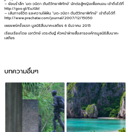
– ย้อนรำลึก ‘มด-วนิดา ตันติวิทยาพิทักษ์’ นักต่อสู้หญิงเพื่อคนจน เข้าถึงได้ที่
http://goo.gl/EuJGbl
– เส้นทางชีวิต และความใฝ่ฝัน “มด-วนิดา ตันติวิทยาพิทักษ์” เข้าถึงได้ที่
http://www.prachatai.com/journal/2007/12/15050
เผยแพร่ครั้งแรก มูลนิธิสืบนาคะเสถียร 6 ธันวาคม 2015
เรียบเรียงโดย เอกวิทย์ เตระดิษฐ์ หัวหน้าฝ่ายสื่อสารองค์กรมูลนิธิสืบนาคะ
เสถียร
บทความอื่นๆ