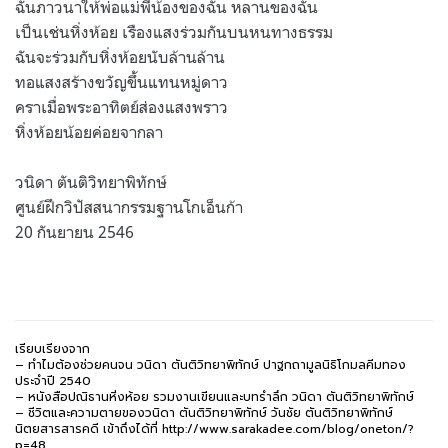
ฉันภาวนาให้พ่อแม่พี่น้องของฉัน หลานของฉัน
เป็นเช่นหิ่งห้อย เรืองแสงร่วมกันบนหนทางธรรม
ฉันจะร่วมกับหิ่งห้อยนับล้านล้าน
ทอแสงสร้างขวัญขึ้นแทนหมู่ดาว
คราเมื่อพระอาทิตย์ส่องแสงพราว
หิ่งห้อยน้อยค่อยจากลา
วนิดา ตันติวิทยาพิทักษ์
ศูนย์ฝึกวิปัสสนากรรมฐานโกเอ็นก้า
20 กันยายน 2546
เรียบเรียงจาก
– ทำไมต้องช่วยคนจน วนิดา ตันติวิทยาพิทักษ์ ปาฐกถามูลนิธิโกมลคีมทอง
ประจำปี 2540
– หนังสือปณิธานหิ่งห้อย รวมงานเขียนและบทรำลึก วนิดา ตันติวิทยาพิทักษ์
– ชีวิตและความตายของวนิดา ตันติวิทยาพิทักษ์ วันชัย ตันติวิทยาพิทักษ์
นิตยสารสารคดี เข้าถึงได้ที่ http://www.sarakadee.com/blog/oneton/?
p=48