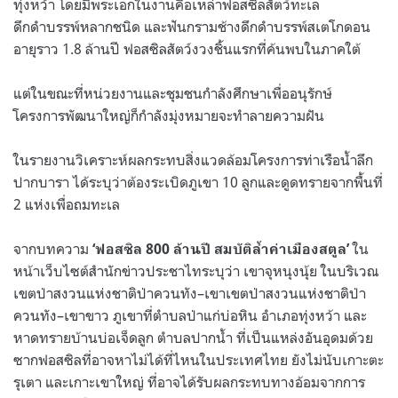
ทุ่งหว้า โดยมีพระเอกในงานคือเหล่าฟอสซิลสัตว์ทะเล
ดึกดำบรรพ์หลากชนิด และฟันกรามช้างดึกดำบรรพ์สเตโกดอน
อายุราว 1.8 ล้านปี ฟอสซิลสัตว์งวงชิ้นแรกที่ค้นพบในภาคใต้
แต่ในขณะที่หน่วยงานและชุมชนกำลังศึกษาเพื่ออนุรักษ์
โครงการพัฒนาใหญ่ก็กำลังมุ่งหมายจะทำลายความฝัน
ในรายงานวิเคราะห์ผลกระทบสิ่งแวดล้อมโครงการท่าเรือน้ำลึก
ปากบารา ได้ระบุว่าต้องระเบิดภูเขา 10 ลูกและดูดทรายจากพื้นที่
2 แห่งเพื่อถมทะเล
จากบทความ
ใน
‘ฟอสซิล 800 ล้านปี สมบัติล้ำค่าเมืองสตูล’
หน้าเว็บไซต์สำนักข่าวประชาไทระบุว่า เขาจุหนุงนุ้ย ในบริเวณ
เขตป่าสงวนแห่งชาติป่าควนทัง–เขาเขตป่าสงวนแห่งชาติป่า
ควนทัง–เขาขาว ภูเขาที่ตำบลป่าแก่บ่อหิน อำเภอทุ่งหว้า และ
หาดทรายบ้านบ่อเจ็ดลูก ตำบลปากน้ำ ที่เป็นแหล่งอันอุดมด้วย
ซากฟอสซิลที่อาจหาไม่ได้ที่ไหนในประเทศไทย ยังไม่นับเกาะตะ
รุเตา และเกาะเขาใหญ่ ที่อาจได้รับผลกระทบทางอ้อมจากการ