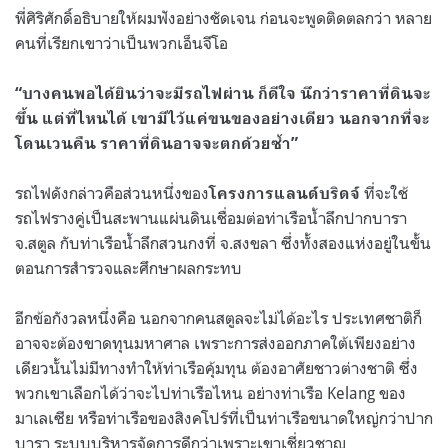
พี่ศิริศักดิ์อธิบายให้ผมฟังอย่างชัดเจน ก่อนจะพูดติดตลกว่า หลาย
คนที่เรียกเขาว่าเป็นพวกเอ็นจีโอ
“บางคนพอได้ยินว่าจะมีรถไฟผ่าน ก็ดีใจ นึกว่าราคาที่ดินจะ
ขึ้น แต่ที่ไหนได้ เขามีไว้แค่ขนของอย่างเดียว นอกจากที่จะ
โดนเวนคืน ราคาที่ดินอาจจะตกด้วยซ้ำ”
รถไฟดังกล่าวคือส่วนหนึ่งของ
ที่จะใช้
โครงการแลนด์บริดจ์
รถไฟรางคู่เป็นสะพานแผ่นดินเชื่อมต่อท่าเรือน้ำลึกปากบารา
จ.สตูล กับท่าเรือน้ำลึกสวนกงที่ จ.สงขลา ซึ่งทั้งสองแห่งอยู่ในขั้น
ตอนการสำรวจและศึกษาผลกระทบ
อีกข้อกังวลหนึ่งคือ นอกจากคนสตูลจะไม่ได้อะไร ประเทศชาติก็
อาจจะต้องขาดทุนมหาศาล เพราะการส่งออกภาคใต้เพียงอย่าง
เดียวนั้นไม่มีทางทำให้ท่าเรือคุ้มทุน ต้องอาศัยชาวต่างชาติ ซึ่ง
พวกเขาเลือกได้ว่าจะไปท่าเรือไหน อย่างท่าเรือ Kelang ของ
มาเลเซีย หรือท่าเรือของสิงคโปร์ที่เป็นท่าเรือขนาดใหญ่กว่าปาก
บารา ระบบบริหารจัดการดีกว่าเพราะเขาเชี่ยวชาญ