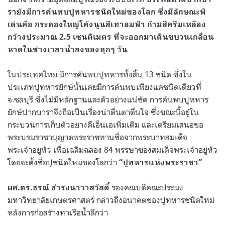
รายังมีการค้นพบปูทหารชนิดใหม่ของโลก ซึ่งมีลักษณะพิ
เด่นคือ กระดองใหญ่โค้งนูนสีเทาอมฟ้า ก้ามสีครีมเหลือง
กว้างประมาณ 2.5 เซนติเมตร ที่จะออกมาเดินขบวนเกลื่อน
หาดในช่วงเวลาน้ำลงของทุกๆ วัน
ในประเทศไทย มีการค้นพบปูทหารทั้งสิ้น 13 ชนิด ซึ่งใน
ประเภทปูทหารยักษ์นั้นเคยมีการค้นพบเพียงแค่ชนิดเดียวที่
จ.ชลบุรี ซึ่งไม่มีหลักฐานและตัวอย่างแน่ชัด การค้นพบปูทหาร
ยักษ์ปากบาราจึงถือเป็นเรื่องน่าตื่นตาตื่นใจ ซึ่งขณะนี้อยู่ใน
กระบวนการเก็บตัวอย่างดีเอ็นเอเพิ่มเติม และเตรียมเสนอขอ
พระบรมราชานุญาตพระราชทานชื่อจากพระบาทสมเด็จ
พระเจ้าอยู่หัว เพื่อเฉลิมฉลอง 84 พรรษาของสมเด็จพระเจ้าอยู่หัว
โดยจะตั้งชื่อปูชนิดใหม่ของโลกว่า
“ปูทหารแห่งพระราชา”
รองคณบดีคณะประมง
ผศ.ดร.ธรณ์ ธำรงนาวาสวัสดิ์
มหาวิทยาลัยเกษตรศาสตร์ กล่าวถึงอนาคตของปูทหารชนิดใหม่
หลังการก่อสร้างท่าเรือน้ำลึกว่า