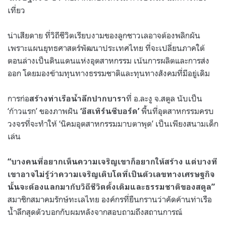
เที่ยว
น่าเสียดาย ที่วิถีชีวิตเรียบงามของลูกชาวเลอาจต้องพลิกผัน
เพราะแผนยุทธศาสตร์พัฒนาประเทศไทย ที่จะเปลี่ยนภาคใต้
ตอนล่างเป็นดินแดนแห่งอุตสาหกรรม เน้นการผลิตและการส่ง
ออก โดยมองข้ามทุนทางธรรมชาติและทุนทางสังคมที่มีอยู่เดิม
การก่อ
ที่ อ.ละงู จ.สตูล นับเป็น
สร้างท่าเรือน้ำลึกปากบารา
‘ก้าวแรก’ ของภาพฝัน
พื้นที่อุตสาหกรรมครบ
‘อีสเทิร์นซีบอร์ด’
วงจรที่จะทำให้ ‘นิคมอุตสาหกรรมมาบตาพุด’ เป็นเพียงสนามเด็ก
เล่น
“บางคนที่อยากเห็นความเจริญเขาก็อยากให้สร้าง แต่บางที
เขาอาจไม่รู้ว่าความเจริญเติบโตที่เป็นตัวเลขทางเศรษฐกิจ
นั้นจะต้องแลกมากับวิถีชีวิตดั้งเดิมและธรรมชาติของสตูล”
สมาชิกสมาคมรักษ์ทะเลไทย องค์กรที่ยืนกรานว่าคัดค้านท่าเรือ
น้ำลึกสุดตัวบอกกับผมหลังจากสอบถามถึงสถานการณ์