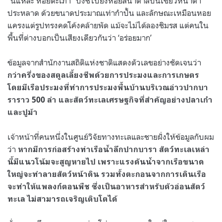
“นี่แหละ หอยตะเภา” บังชี้ไปยังหอยสีน้ำตาลปนเขียวหน้าตา
ประหลาด ด้วยขนาดประมาณเท่ากำปั้น และลักษณะเหมือนหอย
แครงแต่รูปทรงคดโค้งคล้ายพัด แม้จะไม่ได้ลองชิมรส แต่คนใน
พื้นที่ต่างบอกเป็นเสียงเดียวกันว่า ‘อร่อยมาก’
ข้อมูลจากสำนักงานสถิติแห่งชาติแสดงตัวเลขอย่างชัดเจนว่า
กว่าครึ่งของสตูลเลี้ยงชีพด้วยการประมงและการเกษตร
โดยมีเรือประมงที่ทำการประมงพื้นบ้านบริเวณอ่าวปากบา
ราราว 500 ลำ และสัตว์ทะเลเศรษฐกิจที่สำคัญอย่างปลาเก๋า
และปูม้า
เจ้าหน้าที่คนหนึ่งในศูนย์วิจัยทางทะเลและชายฝั่งให้ข้อมูลกับผม
ว่า
หากมีการก่อสร้างท่าเรือน้ำลึกปากบารา สัตว์ทะเลเหล่า
นี้มีแนวโน้มจะสูญหายไป เพราะแรงดันน้ำจากเรือขนาด
ใหญ่จะทำลายสัตว์หน้าดิน รวมทั้งตะกอนจากการเดินเรือ
จะทำให้แพลงก์ตอนพืช ซึ่งเป็นอาหารสำหรับตัวอ่อนสัตว์
ทะเล ไม่สามารถเจริญเติบโตได้