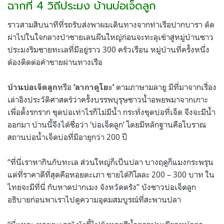
ฉากที่ 4 วิถีประมง บ้านบ่อเจ็ดลูก
ราวสามสิบนาทีที่รถรับส่งพาผมเดินทางจากท่าเรือปากบารา ตัด
ผ่าไปในใจกลางป่าชายเลนผืนใหญ่ก่อนจะทะลุเข้าสู่หมู่บ้านชาว
ประมงริมชายทะเลที่มีอยู่ราว 300 ครัวเรือน หมู่บ้านที่ครั้งหนึ่ง
ต้องติดต่อค้าขายผ่านทางเรือ
หรือ
ตามภาษามลายู มีที่มาจากเรื่อง
บ้านบ่อเจ็ดลูก
‘ลากาตูโยะ’
เล่าอิงประวัติศาสตร์ว่าครั้งบรรพบุรุษชาวน้ำอพยพมาจากเกาะ
เพื่อตั้งรกราก ขุดบ่อเท่าไรก็ไม่มีน้ำ กระทั่งขุดบ่อที่เจ็ด จึงจะมีน้ำ
ออกมา บ้านนี้จึงได้ชื่อว่า ‘บ่อเจ็ดลูก’ โดยมีหลักฐานคือโบราณ
สถานบ่อน้ำเจ็ดบ่อที่มีอายุกว่า 200 ปี
“ที่นี่เราหากินกับทะเล ส่วนใหญ่ก็เป็นปลา บางฤดูก็แมงกระพรุน
แต่ที่ราคาดีที่สุดคือหอยตะเภา ขายได้กิโลละ 200 – 300 บาท ใน
ไทยจะมีที่นี่ กับหาดปากเมง จังหวัดตรัง” บังชาวบ่อเจ็ดลูก
อธิบายก่อนพาเราไปดูความอุดมสมบูรณ์ที่สะพานปลา