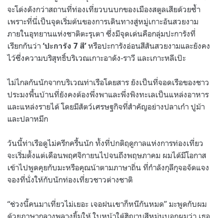
จะโด่งดังกว่าสถานที่ท่องเที่ยวบนบกของเมืองสตูลเสียด้วยซ้ำ
เพราะที่นี่เป็นจุดเริ่มต้นของการเดินทางสู่หมู่เกาะอันสวยงาม
ภายในอุทยานแห่งชาติตะรุเตา ซึ่งมีจุดเด่นคือกลุ่มปะการังที่
เรียกกันว่า
หรือปะการังอ่อนสีสันสวยงามและยังคง
‘ปะการัง 7 สี’
ไว้ซึ่งความบริสุทธิ์บริเวณเกาะอาดัง-ราวี และเกาะหลีเป๊ะ
ไม่ไกลกันนักจากบริเวณท่าเรือโดยสาร ยังเป็นที่จอดเรือของชาว
ประมงพื้นบ้านที่ยังคงต้องพึ่งพาและพึ่งพิงทะเลเป็นแหล่งอาหาร
และแหล่งรายได้ โดยมีสัตว์เศรษฐกิจที่สำคัญอย่างปลาเก๋า ปูม้า
และปลาหมึก
วันนี้ท่าเรือดูไม่ครึกครื้นนัก ทั้งที่ปกติฤดูกาลแห่งการท่องเที่ยว
จะเริ่มตั้งแต่เดือนพฤศจิกายนไปจนถึงพฤษภาคม ผมได้มีโอกาส
เข้าไปพูดคุยกับมะหรือคุณน้าตามภาษาถิ่น ที่กำลังกุลีกุจอจัดแจง
จองที่นั่งให้กับนักท่องเที่ยวชาวต่างชาติ
“ช่วงนี้คนมาเที่ยวไม่เยอะ เจอฝนเขาก็หนีกันหมด” มะพูดกับผม
ด้วยภาษากลางพลางยิ้มให้ ใบหน้าใต้ฮิญาบสีหม่นบอกผมว่า เธอ