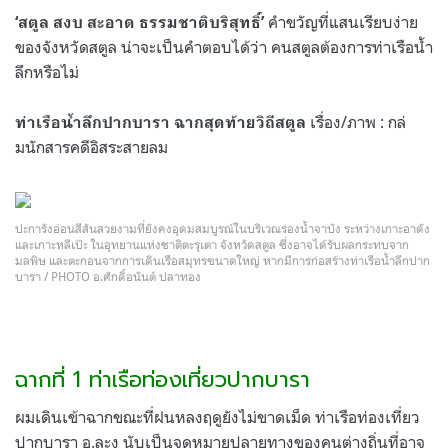
คำขวัญที่แสนเรียบง่าย
‘สตูล สงบ สะอาด ธรรมชาติบริสุทธิ์’
ของจังหวัดสตูล น่าจะเป็นคำตอบได้ว่า คนสตูลต้องการท่าเรือน้ำ
ลึกหรือไม่
เรื่อง/ภาพ : กล่
ท่าเรือน้ำลึกปากบารา ฉากสุดท้ายวิถีสตูล
มนักสารคดีอิสระสายลม
ปะการังอ่อนสีสันสวยงามที่ยังคงอุดมสมบูรณ์ในบริเวณร่องน้ำจาบัง ระหว่างเกาะอาดัง
และเกาะหลีเป๊ะ ในอุทยานแห่งชาติตะรุเตา จังหวัดสตูล ซึ่งอาจได้รับผลกระทบจาก
มลพิษ และตะกอนจากการเดินเรือสมุทรขนาดใหญ่ หากมีการก่อสร้างท่าเรือน้ำลึกปาก
บารา / PHOTO อ.ศักดิ์อนันต์ ปลาทอง
ฉากที่ 1 ท่าเรือท่องเที่ยวปากบารา
ผมเดินเข้าฉากขณะที่ฝนหลงฤดูยังไม่ขาดเม็ด ท่าเรือท่องเที่ยว
ปากบารา อ.ละงู นับเป็นจุดหมายปลายทางของคนต่างถิ่นที่อาจ