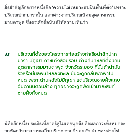
สิ่งสำคัญอีกอย่างหนึ่งคือ
เพราะ
‘ความไม่เหมาะสมในพื้นที่ตั้ง’
บริเวณปากบารานั้น แตกต่างจากบริเวณนิคมอุตสาหกรรม
มาบตาพุด ซึ่งดร.ศักดิ์อนันต์ให้ความเห็นว่า
บริเวณที่ตั้งของโครงการก่อสร้างท่าเรือน้ำลึกปาก
บารา มีภูเขาเกาะแก่งล้อมรอบ ต่างกับทะเลที่ตั้งนิคม
อุตสาหกรรมมาบตาพุด จังหวัดระยอง ที่นั่นถ้าน้ำมัน
รั่วหรือมีมลพิษไหลลงทะเล มันจะถูกคลื่นพัดพาไป
หมด เพราะด้านหลังไม่มีภูเขา แต่บริเวณชายฝั่งแถบ
อันดามันตอนล่าง ทุกอย่างจะถูกพัดเข้ามาสะสมที่
ชายฝั่งทั้งหมด
นี่คืออีกหนึ่งประเด็นที่ภาครัฐไม่เคยพูดถึง คือมลภาวะทั้งหมดจะ
ถูกซัดกลับมาสะสมอยู่ในบริเวณชายฝั่ง จุดเริ่มต้นของห่วงโซ่