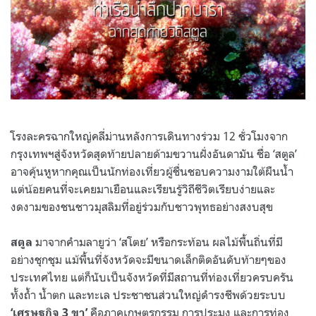
โรงละครฉากใหญ่คลี่ม่านหลังการเดินทางร่วม 12 ชั่วโมงจาก
กรุงเทพฯสู่จังหวัดสุดท้ายปลายด้ามขวานฝั่งอันดามัน ชื่อ ‘สตูล’
อาจคุ้นหูหากคุณเป็นนักท่องเที่ยวผู้ชื่นชอบความงามใต้ผืนน้ำ
แต่น้อยคนที่จะเคยมาเยือนและเรียนรู้วิถีชีวิตเรียบง่ายและ
งดงามของชนชาวมุสลิมที่อยู่ร่วมกับชาวพุทธอย่างสงบสุข
มาจากคำมลายูว่า ‘สโตย’ หรือกระท้อน ผลไม้พื้นถิ่นที่มี
สตูล
อย่างชุกชุม แม้พื้นที่จังหวัดจะมีขนาดเล็กติดอันดับท้ายๆของ
ประเทศไทย แต่ก็นับเป็นจังหวัดที่มีสถานที่ท่องเที่ยวครบครัน
ทั้งถ้ำ น้ำตก และทะเล ประชาชนส่วนใหญ่ดำรงชีพด้วยระบบ
คือภาคเกษตรกรรม การประมง และการท่อง
‘เศรษฐกิจ 3 ขา’