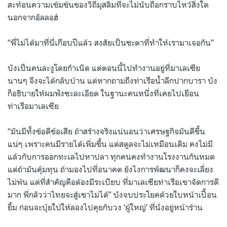
สะท้อนความเข้มข้นของวิถีมุสลิมที่จะไม่นับถือกราบไหว้สิ่งใด
นอกจากอัลลอฮ์
“พี่ไม่ได้มาที่นี่เกือบปีแล้ว สงสัยเป็นชะตาที่ทำให้เรามาเจอกัน”
บังเป็นคนละงูโดยกำเนิด แต่ตอนนี้ไปทำงานอยู่ที่มาเลเซีย
นานๆ จึงจะได้กลับบ้าน แต่หากถามถึงท่าเรือน้ำลึกปากบารา บัง
ก็อธิบายให้ผมฟังซะละเอียด ในฐานะคนหนึ่งที่เคยไปเยือน
ท่าเรือมาเลเซีย
“มันมีทั้งข้อดีข้อเสีย ถ้าสร้างจริงแน่นอนว่าเศรษฐกิจมันดีขึ้น
แน่ๆ เพราะคนมีรายได้เพิ่มขึ้น แต่สตูลจะไม่เหมือนเดิม คงไม่มี
แล้วกับการออกทะเลไปหาปลา ทุกคนคงทำงานโรงงานกันหมด
แต่ถ้ามันคุ้มทุน ถ้ามองไปที่อนาคต ยังไงการพัฒนาก็คงจะเลี่ยง
ไม่พ้น แต่ที่สำคัญคือต้องมีระเบียบ ที่มาเลเซียท่าเรือเขาจัดการดี
มาก พี่กลัวว่าไทยจะสู้เขาไม่ได้” บังจบประโยคด้วยใบหน้าเปื้อน
ยิ้ม ก่อนจะบุ้ยใบ้ให้ลองไปคุยกับวง ‘ผู้ใหญ่’ ที่นั่งอยู่หน้าร้าน