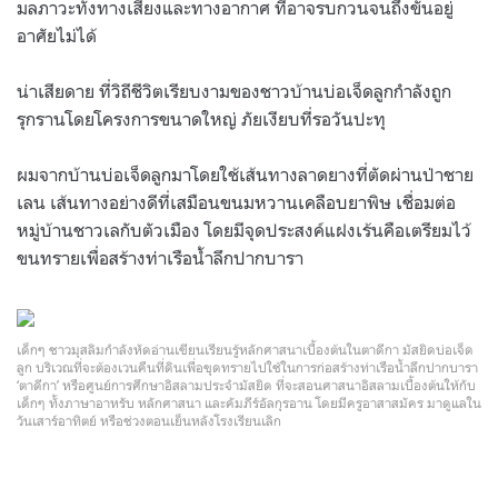
มลภาวะทั้งทางเสียงและทางอากาศ ที่อาจรบกวนจนถึงขั้นอยู่
อาศัยไม่ได้
น่าเสียดาย ที่วิถีชีวิตเรียบงามของชาวบ้านบ่อเจ็ดลูกกำลังถูก
รุกรานโดยโครงการขนาดใหญ่ ภัยเงียบที่รอวันปะทุ
ผมจากบ้านบ่อเจ็ดลูกมาโดยใช้เส้นทางลาดยางที่ตัดผ่านป่าชาย
เลน เส้นทางอย่างดีที่เสมือนขนมหวานเคลือบยาพิษ เชื่อมต่อ
หมู่บ้านชาวเลกับตัวเมือง โดยมีจุดประสงค์แฝงเร้นคือเตรียมไว้
ขนทรายเพื่อสร้างท่าเรือน้ำลึกปากบารา
เด็กๆ ชาวมุสลิมกำลังหัดอ่านเขียนเรียนรู้หลักศาสนาเบื้องต้นในตาดีกา มัสยิดบ่อเจ็ด
ลูก บริเวณที่จะต้องเวนคืนที่ดินเพื่อขุดทรายไปใช้ในการก่อสร้างท่าเรือน้ำลึกปากบารา
‘ตาดีกา’ หรือศูนย์การศึกษาอิสลามประจำมัสยิด ที่จะสอนศาสนาอิสลามเบื้องต้นให้กับ
เด็กๆ ทั้งภาษาอาหรับ หลักศาสนา และคัมภีร์อัลกุรอาน โดยมีครูอาสาสมัคร มาดูแลใน
วันเสาร์อาทิตย์ หรือช่วงตอนเย็นหลังโรงเรียนเลิก