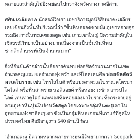
หลายและสำคัญไม่ยิ่งหย่อนไปกว่าจังหวัดทางภาคอีสาน
นักธรณีวิทยา เลขาธิการมูลนิธิสืบนาคะเสถียร
ศศิน เฉลิมลาภ
เคยเขียนถึงพื้นที่บริเวณนี้ว่า “ชั้นหินตลอดชายฝั่ง ภูเขาหลายลูก
รวมถึงเกาะในทะเลของสตูล เช่น เกาะเขาใหญ่ มีความสำคัญใน
เชิงธรณีวิทยาเป็นอย่างมากเนื่องจากเป็นชั้นหินที่พบ
ซากดึกดำบรรพ์เป็นจำนวนมาก”
สิ่งที่ยืนยันคำกล่าวนั้นคือการค้นพบฟอสซิลจำนวนมากในเขต
อำเภอละงูและเขตอำเภอทุ่งหว้า และที่โดดเด่นคือ
ฟอสซิลสัตว์
เช่น ไทรโลไบต์ หรือแมงดาทะเลโบราณ สโตรมา
ทะเลโบราณ
โตไลต์ หรือหินสาหร่าย นอติลอยด์ หรือหอยงวงช้าง แกรปโต
ไลต์ เทนทาคูไลต์ และฟอสซิลหอยสองฝาโบราณ ซึ่งกระจายอยู่
ตามภูเขาหินปูนในจังหวัดสตูล โดยเฉพาะกลุ่มหินตะรุเตา ใน
อุทยานแห่งชาติตะรุเตา ซึ่งเป็นกลุ่มหินตะกอนที่เก่าแก่ที่สุดใน
ประเทศไทย คือมีอายุราว 540 ล้านปีก่อน
“อำเภอละงู มีความหลากหลายทางธรณีวิทยามากกว่า Geopark