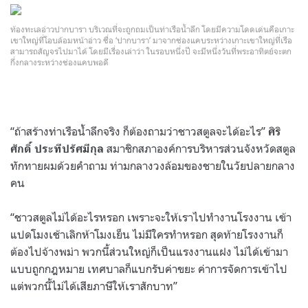
ท้องทะเลอ่าวปากบารา บริเวณที่จะถูกถมเป็นท่าเรือน้ำลึก โดยมีความโดดเด่นคือเกาะ
เขาใหญ่ที่โอบล้อมหน้าอ่าว ชื่อ ‘ปากบารา’ มาจากช่องแคบระหว่างเกาะเขาใหญ่ที่เรือ
สามารถสัญจรไปมาได้ โดยมีเรื่องเล่าว่า ในรอบหนึ่งปี จะมีหนึ่งวันที่พระอาทิตย์จะตก
กึ่งกลางระหว่างช่องแคบพอดี
“ถ้าสร้างท่าเรือน้ำลึกจริง ก็ต้องถามว่าชาวสตูลจะได้อะไร”
ศิริ
สมาชิกสภาองค์การบริหารส่วนจังหวัดสตูล
ศักดิ์ ประทีปรัศมีกุล
ทักทายผมด้วยคำถาม ท่ามกลางวงล้อมของชายในวัยปลายกลาง
คน
“ชาวสตูลไม่ได้อะไรหรอก เพราะจะให้เราไปทำงานโรงงาน เข้า
แปดโมงเช้าเลิกห้าโมงเย็น ไม่มีใครทำหรอก สุดท้ายโรงงานก็
ต้องไปจ้างพม่า พวกนี้ส่วนใหญ่ก็เป็นแรงงานแฝง ไม่ได้เข้ามา
แบบถูกกฎหมาย เทศบาลก็แบกรับค่าขยะ ค่าการจัดการเข้าไป
แต่พวกนี้ไม่ได้เสียภาษีให้เราสักบาท”