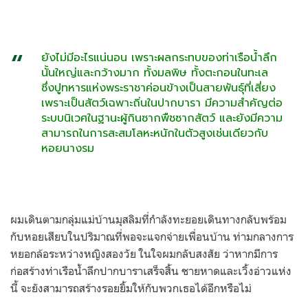
ยังไม่มีอะไรแน่นอน เพราะผลกระทบของท่าเรือน้ำลึก
นั้นใหญ่และกว้างมาก ทั้งมลพิษ ทั้งตะกอนในทะเล
ซึ่งปูทหารแห่งพระราชาค่อนข้างเป็นสายพันธุ์ที่เสี่ยง
เพราะเป็นสัตว์เฉพาะถิ่นในปากบารา มีความสำคัญต่อ
ระบบนิเวศในฐานะผู้กินซากพืชซากสัตว์ และยังมีความ
สามารถในการสะสมโลหะหนักในตัวสูงเช่นเดียวกับ
หอยนางรม
ผมเดินตามกลุ่มแม่บ้านมุสลิมที่กำลังทะยอยเดินทางกลับพร้อม
กับหอยเสียบในปริมาณที่พอจะแจกจ่ายเพื่อนบ้าน ท่ามกลางการ
หยอกล้อระหว่างหญิงสองวัย ในใจผมกลับสงสัย ว่าหากมีการ
ก่อสร้างท่าเรือน้ำลึกปากบาราเสร็จสิ้น ชายหาดและเวิ้งอ่าวแห่ง
นี้ จะยังสามารถสร้างรอยยิ้มให้กับพวกเธอได้อีกหรือไม่