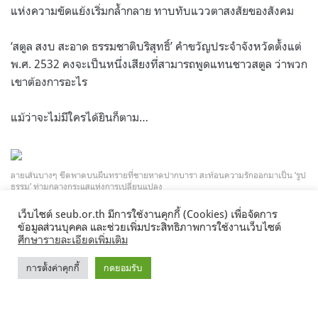
แห่งความขัดแย้งเริ่มกล้ำกลาย ทาบทับแววตาสงสัยของสังคม
‘สตูล สงบ สะอาด ธรรมชาติบริสุทธิ์’ คำขวัญประจำจังหวัดตั้งแต่
พ.ศ. 2532 คงจะเป็นหนึ่งเสียงที่สามารถพูดแทนชาวสตูล ว่าพวก
เขาต้องการอะไร
แม้ว่าจะไม่มีใครได้ยินก็ตาม…
ลายเส้นบางๆ ขีดพาดบนผืนทรายที่ชายหาดปากบารา สะท้อนความรักออกมาเป็น ‘รูป
ธรรม’ ท่ามกลางกระแสแห่งการเปลี่ยนแปลง
เว็บไซต์ seub.or.th มีการใช้งานคุกกี้ (Cookies) เพื่อจัดการ
ข้อมูลส่วนบุคคล และช่วยเพิ่มประสิทธิภาพการใช้งานเว็บไซต์
ศึกษารายละเอียดเพิ่มเติม
หาดปากบารา อ.ละงู จ.สตูล หล่อเลี้ยงชีวิตชาวเลมาหลาย
การตั้งค่าคุกกี้
กดยอมรับ
ชั่วอายุคน ทั้งเป็นแหล่งนันทนาการในยามเยาว์วัย และเป็น
แหล่งอาหารหล่อเลี้ยงครอบครัวและชีวิตเมื่อเติบใหญ่ คงไม่
น่าแปลกใจที่คนละงูจะบอก ‘รัก’ หาดแห่งนี้ได้อย่างเต็มปาก