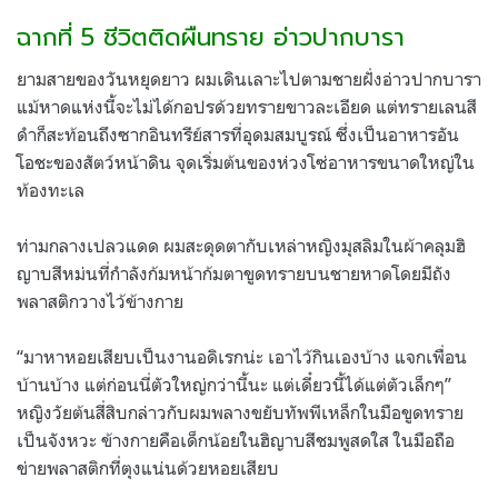
ฉากที่ 5 ชีวิตติดผืนทราย อ่าวปากบารา
ยามสายของวันหยุดยาว ผมเดินเลาะไปตามชายฝั่งอ่าวปากบารา
แม้หาดแห่งนี้จะไม่ได้กอปรด้วยทรายขาวละเอียด แต่ทรายเลนสี
ดำก็สะท้อนถึงซากอินทรีย์สารที่อุดมสมบูรณ์ ซึ่งเป็นอาหารอัน
โอชะของสัตว์หน้าดิน จุดเริ่มต้นของห่วงโซ่อาหารขนาดใหญ่ใน
ท้องทะเล
ท่ามกลางเปลวแดด ผมสะดุดตากับเหล่าหญิงมุสลิมในผ้าคลุมฮิ
ญาบสีหม่นที่กำลังก้มหน้าก้มตาขูดทรายบนชายหาดโดยมีถัง
พลาสติกวางไว้ข้างกาย
“มาหาหอยเสียบเป็นงานอดิเรกน่ะ เอาไว้กินเองบ้าง แจกเพื่อน
บ้านบ้าง แต่ก่อนนี่ตัวใหญ่กว่านี้นะ แต่เดี๋ยวนี้ได้แต่ตัวเล็กๆ”
หญิงวัยต้นสี่สิบกล่าวกับผมพลางขยับทัพพีเหล็กในมือขูดทราย
เป็นจังหวะ ข้างกายคือเด็กน้อยในฮิญาบสีชมพูสดใส ในมือถือ
ข่ายพลาสติกที่ตุงแน่นด้วยหอยเสียบ