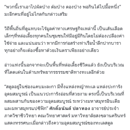
“พวกนี้เราเอาไปผัดบ้าง ต้มบ้าง ดองบ้าง พอกินได้ไปมื้อหนึ่ง”
มะอีกคนที่อยู่ไม่ไกลกันกล่าวเสริม
วิถีพื้นถิ่นที่ดูแทบจะไร้มูลค่าทางเศรษฐกิจเหล่านี้ เป็นเส้นเลือด
เล็กๆที่หล่อเลี้ยงทุกคนในชุมชนให้มีอยู่มีกินโดยไม่ต้องเปลืองค่า
ใช้จ่าย และแน่นอนว่า หากมีการก่อสร้างท่าเรือน้ำลึกปากบารา
ทุกอย่างก็จะต้องซื้อหาด้วยเงินตราเพียงอย่างเดียว
อ่าวแห่งนี้นอกจากจะเป็นพื้นที่หล่อเลี้ยงชีวิตแล้ว ยังเป็นบริเวณ
ที่โดดเด่นในด้านทรัพยากรธรรมชาติทางทะเลอีกด้วย
“สตูลอยู่ในช่องแคบมะละกา มีทั้งแหล่งหญ้าทะเล แหล่งปะการัง
อุดมสมบูรณ์ เป็นแนวปะการังอ่อนที่สวยงาม ตรงนี้เป็นบริเวณที่
ผสมผสานกันของความอุดมสมบูรณ์ ระหว่างมหาสมุทรอินเดีย
และมหาสมุทรแปซิฟิก”
อาจารย์ประจำ
ศักดิ์อนันต์ ปลาทอง
ภาควิชาชีววิทยา คณะวิทยาศาสตร์ มหาวิทยาลัยสงขลานครินทร์
แสดงทรรศนะเมื่อกล่าวถึงความอุดมสมบูรณ์ของทะเลสตูล