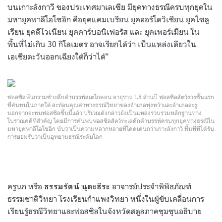
บนเกาะลังกาวี ของประเทศมาเลเซีย มียุคทางธรณีครบทุกยุคใน
มหายุคพาลีโอโซอิก คือยุคแคมเบรียน ยุคออร์โดวิเชียน ยุคไซลู
เรียน ยุคดีโวเนียน ยุคคาร์บอนิเฟอรัส และ ยุคเพอร์เมียน ใน
พื้นที่ไม่เกิน 30 กิโลเมตร อาจเรียกได้ว่า เป็นแหล่งเดียวใน
เอเชียตะวันออกเฉียงใต้ก็ว่าได้”
ฟอสซิลฟันกรามช้างดึกดำบรรพ์สเตโกดอน อายุราว 1.8 ล้านปี ฟอสซิลสัตว์งวงชิ้นแรก
ที่ค้นพบในภาคใต้ สะท้อนคุณค่าทางธรณ๊วิทยาของอำเภอทุ่งหว้าและอำเภอละงู
นอกจากจะพบฟอสซิลชิ้นนี้แล้ว บริเวณดังกล่าวยังเป็นแหล่งรวบรวมหลักฐานทาง
โบราณคดีที่สำคัญ โดยมีการค้นพบฟอสซิลสัตว์ทะเลดึกดำบรรพ์ครบทุกยุคทางธรณีใน
มหายุคพาลีโอโซอิก นับว่าเป็นความหลากหลายที่โดดเด่นกว่าเกาะลังกาวี พื้นที่ที่ได้รับ
การยอมรับว่าเป็นอุทยานธรณีระดับโลก
ครูนก หรือ
อาจารย์ประจำพิพิธภัณฑ์
ธรรมรัตน์ นุตะธีระ
ธรรมชาติวิทยา โรงเรียนกำแพงวิทยา หนึ่งในผู้ขับเคลื่อนการ
เรียนรู้ธรณีวิทยาและฟอสซิลในจังหวัดสตูลภาคชุมชุนอธิบาย