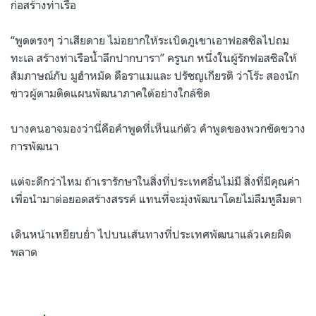
ก่อสร้างท่าเรือ
“พูดตรงๆ ว่าเสียดาย ไม่อยากให้ระเบิดภูเขาเอาฟอสซิลไปถม
ทะเล สร้างท่าเรือน้ำลึกปากบารา” ครูนก หนึ่งในผู้รักฟอสซิลให้
สัมภาษณ์กับ มูฮำหมัด ดือราแมและ ปรัชญเกียรติ ว่าโร๊ะ สองนัก
ข่าวผู้ตามติดแผนพัฒนาภาคใต้อย่างใกล้ชิด
บางคนอาจมองว่านี่คือคำพูดที่เห็นแก่ตัว คำพูดของพวกขัดขวาง
การพัฒนา
แต่จะดีกว่าไหม ถ้าเรารักษาในสิ่งที่ประเทศอื่นไม่มี สิ่งที่มีคุณค่า
เพื่อนำมาต่อยอดสร้างสรรค์ แทนที่จะมุ่งพัฒนาโดยไม่ลืมหูลืมตา
เดินหน้าเหยียบย่ำ ไปบนเส้นทางที่ประเทศพัฒนาแล้วเคยผิด
พลาด