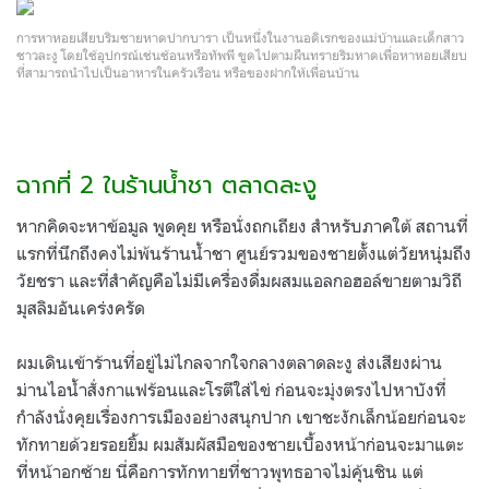
การหาหอยเสียบริมชายหาดปากบารา เป็นหนึ่งในงานอดิเรกของแม่บ้านและเด็กสาว
ชาวละงู โดยใช้อุปกรณ์เช่นช้อนหรือทัพพี ขูดไปตามผืนทรายริมหาดเพื่อหาหอยเสียบ
ที่สามารถนำไปเป็นอาหารในครัวเรือน หรือของฝากให้เพื่อนบ้าน
ฉากที่ 2 ในร้านน้ำชา ตลาดละงู
หากคิดจะหาข้อมูล พูดคุย หรือนั่งถกเถียง สำหรับภาคใต้ สถานที่
แรกที่นึกถึงคงไม่พ้นร้านน้ำชา ศูนย์รวมของชายตั้งแต่วัยหนุ่มถึง
วัยชรา และที่สำคัญคือไม่มีเครื่องดื่มผสมแอลกอฮอล์ขายตามวิถี
มุสลิมอันเคร่งครัด
ผมเดินเข้าร้านที่อยู่ไม่ไกลจากใจกลางตลาดละงู ส่งเสียงผ่าน
ม่านไอน้ำสั่งกาแฟร้อนและโรตีใส่ไข่ ก่อนจะมุ่งตรงไปหาบังที่
กำลังนั่งคุยเรื่องการเมืองอย่างสนุกปาก เขาชะงักเล็กน้อยก่อนจะ
ทักทายด้วยรอยยิ้ม ผมสัมผัสมือของชายเบื้องหน้าก่อนจะมาแตะ
ที่หน้าอกซ้าย นี่คือการทักทายที่ชาวพุทธอาจไม่คุ้นชิน แต่