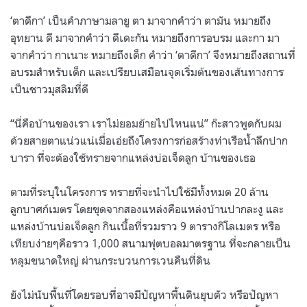
‘ตาดีกา’ เป็นคำภาษามลายู ตา มาจากคำว่า ตามัน หมายถึง
อุทยาน ดี มาจากคำว่า ดีเดะกัน หมายถึงการอบรม และกา มา
จากคำว่า กาเนาะ หมายถึงเด็ก คำว่า ‘ตาดีกา’ จึงหมายถึงสถานที่
อบรมสำหรับเด็ก และเปรียบเสมือนจุดเริ่มต้นของเส้นทางการ
เป็นชาวมุสลิมที่ดี
“นี่คือบ้านของเรา เราไม่ยอมย้ายไปไหนแน่” ก๊ะสาวพูดกับผม
ด้วยสายตาแน่วแน่เมื่อเอ่ยถึงโครงการก่อสร้างท่าเรือน้ำลึกปาก
บารา ที่จะต้องใช้ทรายจากแหล่งบ่อเจ็ดลูก บ้านของเธอ
ตามที่ระบุในโครงการ ทรายที่จะนำไปใช้มีทั้งหมด 20 ล้าน
ลูกบาศก์เมตร โดยขุดจากสองแหล่งคือแหล่งบ้านปากละงู และ
แหล่งบ้านบ่อเจ็ดลูก กินเนื้อที่รวมราว 9 ตารางกิโลเมตร หรือ
เทียบง่ายๆคือราว 1,000 สนามฟุตบอลมาตรฐาน ที่จะกลายเป็น
หลุมขนาดใหญ่ ผ่านกระบวนการเวนคืนที่ดิน
ยังไม่นับพื้นที่โดยรอบที่อาจมีปัญหาพื้นดินยุบตัว หรือปัญหา