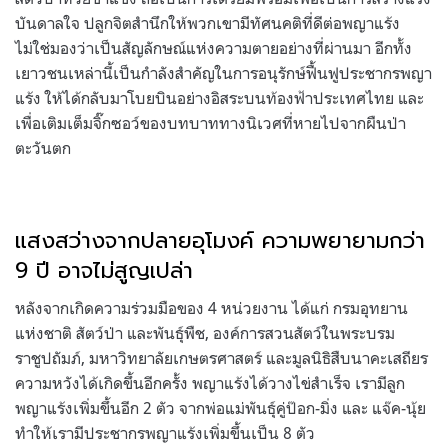
บันดาลใจ ปลูกจิตสำนึกให้พวกเขามีทัศนคติที่ดีต่อพญาแร้ง
ไม่ใช่มองว่าเป็นสัญลักษณ์แห่งความตายอย่างที่ผ่านมา อีกทั้ง
เยาวชนเหล่านี้เป็นกำลังสำคัญในการอนุรักษ์ฟื้นฟูประชากรพญา
แร้ง ให้ได้กลับมาโบยบินอย่างอิสระบนท้องฟ้าประเทศไทย และ
เพื่อเติมเต็มจิ๊กซอว์ของบทบาททางนิเวศที่หายไปจากผืนป่า
ตะวันตก
แสงสว่างจากปลายอุโมงค์ ความพยายามกว่า
9 ปี อาจไม่สูญเปล่า
หลังจากเกิดความร่วมมือของ 4 หน่วยงาน ได้แก่ กรมอุทยาน
แห่งชาติ สัตว์ป่า และพันธุ์พืช, องค์การสวนสัตว์ในพระบรม
ราชูปถัมภ์, มหาวิทยาลัยเกษตรศาสตร์ และมูลนิธิสืบนาคะเสถียร
ความหวังได้เกิดขึ้นอีกครั้ง พญาแร้งได้วางไข่สำเร็จ เรามีลูก
พญาแร้งเพิ่มขึ้นอีก 2 ตัว จากพ่อแม่พันธุ์คู่ป๊อก-มิ่ง และ แจ๊ค-นุ้ย
ทำให้เรามีประชากรพญาแร้งเพิ่มขึ้นเป็น 8 ตัว