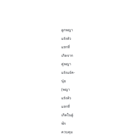
ลูกพญา
แร้งตัว
แรกที่
เกิดจาก
คู่พญา
แร้งแจ๊ค-
นุ้ย
(พญา
แร้งตัว
แรกที่
เกิดในตู้
ฟัก
ควบคุม