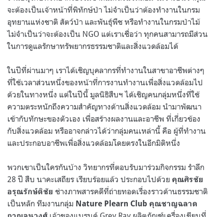
จะต้องเป็นเจ้าหน้าที่พิทักษ์ป่า ไม่จำเป็นว่าต้องทำงานในกรม
อุทยานแห่งชาติ สัตว์ป่า และพันธุ์พืช หรือทำงานในกรมป่าไม้
ไม่จำเป็นว่าจะต้องเป็น NGO แต่เราเชื่อว่า ทุกคนสามารถมีส่วน
ในการดูแลรักษาทรัพยากรธรรมชาติและสิ่งแวดล้อมได้
ในปีที่ผ่านมาๆ เราได้เชิญบุคลากรที่ทำงานในสาขาอาชีพต่างๆ
ที่ใช้เวลาส่วนหนึ่งของหน้าที่การงานทำงานเพื่อสิ่งแวดล้อมไป
ด้วยในทางหนึ่ง แต่ในปีนี้ มูลนิธิสืบฯ ได้เชิญคนกลุ่มหนึ่งที่ใช้
ความตระหนักถึงความสำคัญทางด้านสิ่งแวดล้อม นำมาพัฒนา
เข้ากับทักษะของตัวเอง เพื่อสร้างผลงานและอาชีพ ที่เกี่ยวข้อง
กับสิ่งแวดล้อม หรืออาจกล่าวได้ว่ากลุ่มคนเหล่านี้ คือ ผู้ที่ทำงาน
และประกอบอาชีพเพื่อสิ่งแวดล้อมโดยตรงในอีกมิติหนึ่ง
พวกเขาเป็นใครกันบ้าง วิทยากรที่ตอบรับมาร่วมกิจกรรม รำลึก
28 ปี สืบ นาคะเสถียร เรียบร้อยแล้ว ประกอบไปด้วย
คุณศิรชัย
ช่างภาพสารคดีที่ถ่ายทอดเรื่องราวด้านธรรมชาติ
อรุณรักษ์ติชัย
เป็นหลัก ทีมงานกลุ่ม
Nature Plearn Club
คุณชาญฉลาด
เจ้าของแบรนด์ Grey Ray ผลิตภัณฑ์เครื่องเขียนที่
กาญจนวงศ์