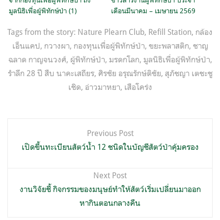
มูลนิธิเพื่อผู้พิทักษ์ป่า (1)
เดือนมีนาคม – เมษายน 2569
Tags from the story:
Nature Plearn Club
,
Refill Station
,
กล้อง
เอ็นแคป
,
กวางผา
,
กองทุนเพื่อผู้พิทักษ์ป่า
,
ขยะพลาสติก
,
ชาญ
ฉลาด กาญจนวงศ์
,
ผู้พิทักษ์ป่า
,
มรดกโลก
,
มูลนิธิเพื่อผู้พิทักษ์ป่า
,
รำลึก 28 ปี สืบ นาคะเสถียร
,
ศิรชัย อรุณรักษ์ติชัย
,
สุภัชญา เตชะชู
เชิด
,
อ่าวมาหยา
,
เสือโคร่ง
แนะแนว
Previous Post
เรื่อง
เปิดขึ้นทะเบียนสัตว์น้ำ 12 ชนิดในบัญชีสัตว์ป่าคุ้มครอง
Next Post
งานวิจัยชี้ กิจกรรมของมนุษย์ทำให้สัตว์เริ่มเปลี่ยนมาออก
หากินตอนกลางคืน