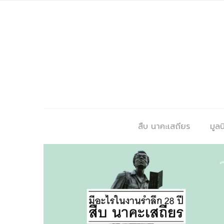
สืบ นาคะเสถียร
มูลนิ