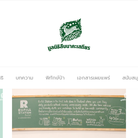
ธิ
บทความ
พิทักษ์ป่า
เอกสารเผยแพร่
สนับสน