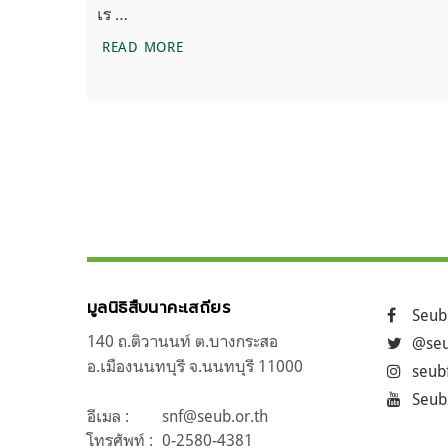
เร …
ข่าวร้าย! การปล่อยแก๊สคาร์บอนไดออกไซด์ท
READ MORE
แนะแนว
ถัดไป
เรื่อง
มูลนิธิสืบนาคะเสถียร
Seub
140 ถ.ติวานนท์ ต.บางกระสอ
@seu
อ.เมืองนนทบุรี จ.นนทบุรี 11000
seub
Seub
อีเมล :
snf@seub.or.th
โทรศัพท์ :
0-2580-4381