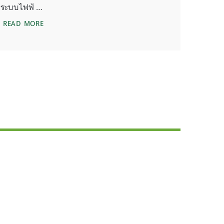
ระบบไฟฟ้ …
อีก 7 ปี โรงไฟฟ้าถ่านหินจะหมดจากสหราชอาณาจักร
READ MORE