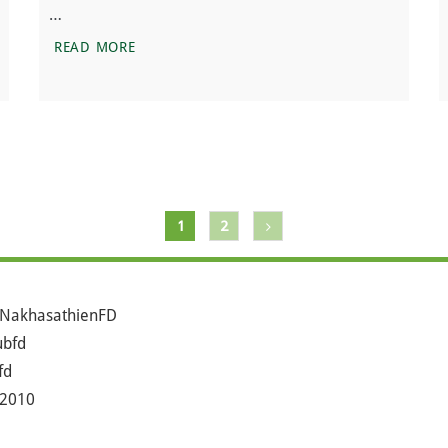
…
ำสถิติใหม่อีกครั้ง
ขับไป ชาร์จไป บนถนนชาร์จไฟสายแรกที่สวีเดน
READ MORE
1
2
NakhasathienFD
bfd
fd
2010