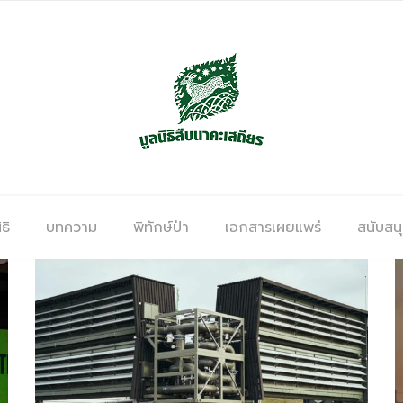
ธิ
บทความ
พิทักษ์ป่า
เอกสารเผยแพร่
สนับสน