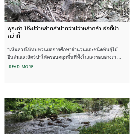
พุระกำ โอ๊ะปว่าหล่ากล้าบ่ากว่าปว่าหล่ากล้า อ้อที๊บ่า
กว่าที๊
“เห็นควรให้ทบทวนผลการศึกษาจำนวนและชนิดพันธุ์ไม้
ยืนต้นและสัตว์ป่าให้ครอบคลุมพื้นที่ทั้งในและรอบอ่างเก …
พุระกำ โอ๊ะปว่าหล่ากล้าบ่ากว่าปว่าหล่ากล้า อ้อที๊บ่ากว่าท
READ MORE