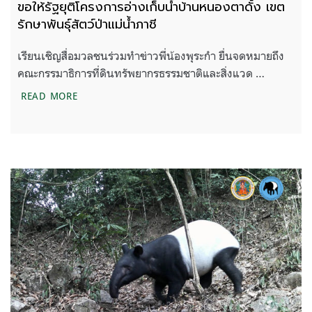
ขอให้รัฐยุติโครงการอ่างเก็บน้ำบ้านหนองตาดั้ง เขต
รักษาพันธุ์สัตว์ป่าแม่น้ำภาชี
เรียนเชิญสื่อมวลชนร่วมทำข่าวพี่น้องพุระกำ ยื่นจดหมายถึง
คณะกรรมาธิการที่ดินทรัพยากรธรรมชาติและสิ่งแวด …
ขอให้รัฐยุติโครงการอ่างเก็บน้ำบ้านหนองตาดั้ง เขตรักษา
READ MORE