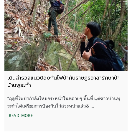
เดินสำรวจแนวป้องกันไฟป่ากับราษฎรอาสารักษาป่า
บ้านพุระกำ
“ฤดูที่ไฟป่ากำลังโหมกระหน่ำในหลายๆ พื้นที่ แต่ชาวบ้านพุ
ระกำได้เตรียมการป้องกันไว้ล่วงหน้าแล้ว& …
เดินสำรวจแนวป้องกันไฟป่ากับราษฎรอาสารักษาป่า บ้
READ MORE