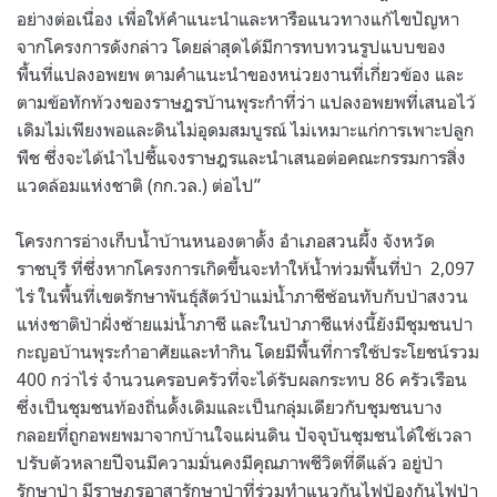
อย่างต่อเนื่อง เพื่อให้คำแนะนำและหารือแนวทางแก้ไขปัญหา
จากโครงการดังกล่าว โดยล่าสุดได้มีการทบทวนรูปแบบของ
พื้นที่แปลงอพยพ ตามคำแนะนำของหน่วยงานที่เกี่ยวข้อง และ
ตามข้อทักท้วงของราษฎรบ้านพุระกำที่ว่า แปลงอพยพที่เสนอไว้
เดิมไม่เพียงพอและดินไม่อุดมสมบูรณ์ ไม่เหมาะแก่การเพาะปลูก
พืช ซึ่งจะได้นำไปชี้แจงราษฎรและนำเสนอต่อคณะกรรมการสิ่ง
แวดล้อมแห่งชาติ
(
กก
.
วล
.)
ต่อไป
”
โครงการอ่างเก็บน้ำบ้านหนองตาดั้ง อำเภอสวนผึ้ง จังหวัด
ราชบุรี ที่ซึ่งหากโครงการเกิดขึ้นจะทำให้น้ำท่วมพื้นที่ป่า
2,097
ไร่ ในพื้นที่เขตรักษาพันธุ์สัตว์ป่าแม่น้ำภาชีซ้อนทับกับป่าสงวน
แห่งชาติป่าฝั่งซ้ายแม่น้ำภาชี และในป่าภาชีแห่งนี้ยังมีชุมชนปา
กะญอบ้านพุระกำอาศัยและทำกิน โดยมีพื้นที่การใช้ประโยชน์รวม
400
กว่าไร่ จำนวนครอบครัวที่จะได้รับผลกระทบ
86
ครัวเรือน
ซึ่งเป็นชุมชนท้องถิ่นดั้งเดิมและเป็นกลุ่มเดียวกับชุมชนบาง
กลอยที่ถูกอพยพมาจากบ้านใจแผ่นดิน ปัจจุบันชุมชนได้ใช้เวลา
ปรับตัวหลายปีจนมีความมั่นคงมีคุณภาพชีวิตที่ดีแล้ว อยู่ป่า
รักษาป่า มีราษฎรอาสารักษาป่าที่ร่วมทำแนวกันไฟป้องกันไฟป่า