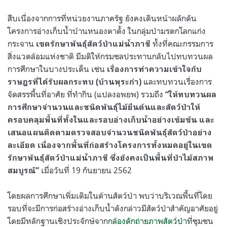
.
สืบเนื่องจากการที่หน่วยงานภาครัฐ ยังคงเดินหน้าผลักดัน
โครงการอ่างเก็บน้ำบ้านหนองตาดั้ง ในกลุ่มป่ามรดกโลกแก่ง
กระจาน
ทั้งที่คณะกรรมการ
เขตรักษาพันธุ์สัตว์ป่าแม่น้ำภาชี
สิ่งแวดล้อมแห่งชาติ มีมติให้กรมชลประทานกลับไปทบทวนผล
การศึกษาในบางประเด็น เช่น
เรื่องการทำความเข้าใจกับ
และทบทวนเรื่องการ
ราษฎรที่ได้รับผลกระทบ
(
บ้านพุระกำ
)
จัดสรรพื้นที่อาศัย ที่ทำกิน
(
แปลงอพยพ
)
รวมถึง
“
ให้ทบทวนผล
การศึกษาจำนวนและชนิดพันธุ์ไม้ยืนต้นและสัตว์ป่าให้
ครอบคลุมพื้นที่ทั้งในและรอบอ่างเก็บน้ำอย่างเข้มข้น และ
เสนอแผนติดตามตรวจสอบจำนวนชนิดพันธุ์สัตว์ป่าอย่าง
ละเอียด เนื่องจากพื้นที่ก่อสร้างโครงการทั้งหมดอยู่ในเขต
รักษาพันธุ์สัตว์ป่าแม่น้ำภาชี ซึ่งยังคงเป็นพื้นที่ป่าไม้สภาพ
เมื่อวันที่
19
กันยายน
2562
สมบูรณ์
”
โดยผลการศึกษาเพิ่มเติมในด้านสัตว์ป่า พบว่าบริเวณพื้นที่โดย
รอบที่จะมีการก่อสร้างอ่างเก็บน้ำดังกล่าวมีสัตว์ป่าสำคัญอาศัยอยู่
โดยมีหลักฐานเชิงประจักษ์จาก
กล้องดักถ่ายภาพสัตว์ป่า
ที่ชุมชน