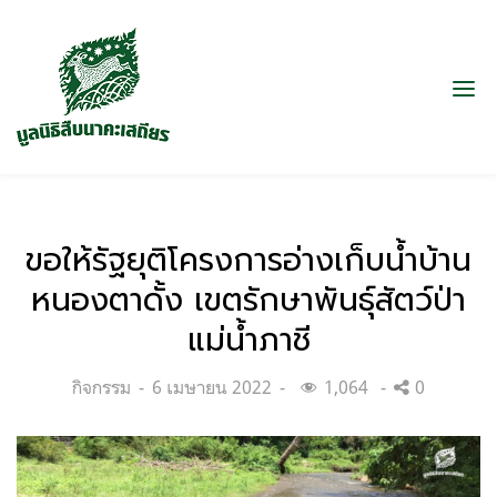
ขอให้รัฐยุติโครงการอ่างเก็บน้ำบ้าน
หนองตาดั้ง เขตรักษาพันธุ์สัตว์ป่า
แม่น้ำภาชี
Categories:
Posted
กิจกรรม
6 เมษายน 2022
1,064
0
on