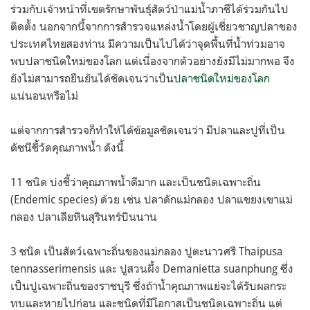
ร่วมกับเจ้าหน้าที่เขตรักษาพันธุ์สัตว์ป่าแม่น้ำภาชีได้ร่วมกันไป
ติดตั้ง
นอกจากนี้จากการสำรวจแหล่งน้ำโดยผู้เชี่ยวชาญปลาของ
ประเทศไทยสองท่าน มีความเป็นไปได้ว่าจุดพื้นที่น้ำท่วมอาจ
พบปลาชนิดใหม่ของโลก แต่เนื่องจากตัวอย่างยังมีไม่มากพอ จึง
ยังไม่สามารถยืนยันได้ชัดเจนว่าเป็น
ปลาชนิดใหม่ของโลก
แน่นอนหรือไม่
แต่จากการสำรวจก็ทำให้ได้ข้อมูลชัดเจนว่า มีปลาและปูที่เป็น
ดัชนีชี้วัดคุณภาพน้ำ ดังนี้
11
ชนิด บ่งชี้ว่าคุณภาพน้ำดีมาก และเป็นชนิดเฉพาะถิ่น
(Endemic species)
ด้วย เช่น ปลาดักแม่กลอง ปลาแขยงเขาแม่
กลอง ปลาเลียหินสุรินทร์บินนาน
3
ชนิด เป็นสัตว์เฉพาะถิ่นของแม่กลอง ปูตะนาวศรี
Thaipusa
tennasserimensis
และ ปูสวนผึ้ง
Demanietta suanphung
ซึ่ง
เป็นปูเฉพาะถิ่นของราชบุรี ซึ่งถ้าน้ำคุณภาพแย่จะได้รับผลกระ
ทบและหายไปก่อน และชนิดที่มีโอกาสเป็นชนิดเฉพาะถิ่น แต่