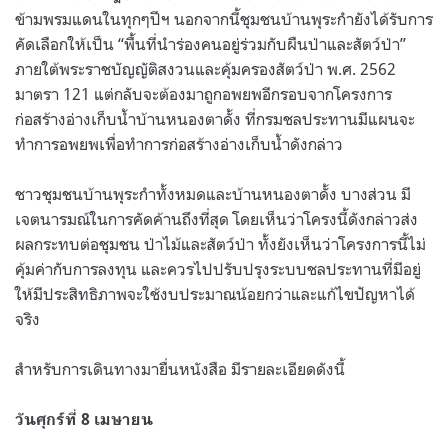
ข้ามพรมแดนในทุกๆปีฯ นอกจากนี้ชุมชนบ้านพุระกำยังได้รับการ
คัดเลือกให้เป็น
“
พื้นที่นำร่องคนอยู่ร่วมกับผืนป่าและสัตว์ป่า
”
ภายใต้พระราชบัญญัติสงวนและคุ้มครองสัตว์ป่า พ
.
ศ
. 2562
มาตรา
121
แต่กลับจะต้องมาถูกอพยพอีกรอบจากโครงการ
ก่อสร้างอ่างเก็บน้ำบ้านหนองตาดั้ง ที่กรมชลประทานมีแผนจะ
ทำการอพยพเพื่อทำการก่อสร้างอ่างเก็บน้ำดังกล่าว
ชาวชุมชนบ้านพุระกำทั้งหมดและบ้านหนองตาดั้ง บางส่วน มี
เจตนารมณ์ในการคัดค้านถึงที่สุด โดยเห็นว่าโครงนี้ดังกล่าวส่ง
ผลกระทบต่อชุมชน ป่าไม้และสัตว์ป่า ทั้งยังเห็นว่าโครงการนี้ไม่
คุ้มค่ากับการลงทุน และควรไปปรับปรุงระบบชลประทานที่มีอยู่
ให้มีประสิทธิภาพจะใช้งบประมาณน้อยกว่าและแก้ไขปัญหาได้
จริง
สำหรับการเดินทางมายื่นหนังสือ มีรายละเอียดดังนี้
วันศุกร์ที่ 8 เมษายน