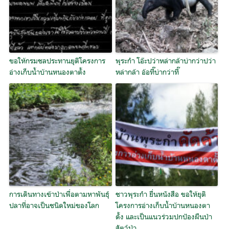
ขอให้กรมชลประทานยุติโครงการ
พุระกำ โอ๊ะปว่าหล่ากล้าบ่ากว่าปว่า
อ่างเก็บน้ำบ้านหนองตาตั้ง
หล่ากล้า อ้อที๊บ่ากว่าที๊
การเดินทางเข้าป่าเพื่อตามหาพันธุ์
ชาวพุระกำ ยื่นหนังสือ ขอให้ยุติ
ปลาที่อาจเป็นชนิดใหม่ของโลก
โครงการอ่างเก็บน้ำบ้านหนองตา
ดั้ง และเป็นแนวร่วมปกป้องผืนป่า
สัตว์ป่า