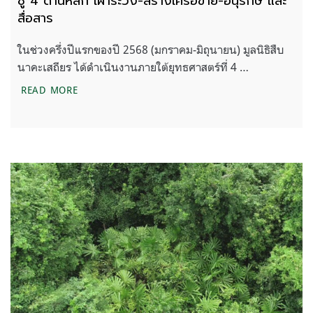
ชู 4 ด้านหลัก เฝ้าระวัง-สร้างเครือข่าย-อนุรักษ์ และ
สื่อสาร
ในช่วงครึ่งปีแรกของปี 2568 (มกราคม-มิถุนายน) มูลนิธิสืบ
นาคะเสถียร ได้ดำเนินงานภายใต้ยุทธศาสตร์ที่ 4 …
สรุปการทำงานเฝ้าระวังสถานการณ์ ในรอบครึ่งปีแรก ชู 4
READ MORE