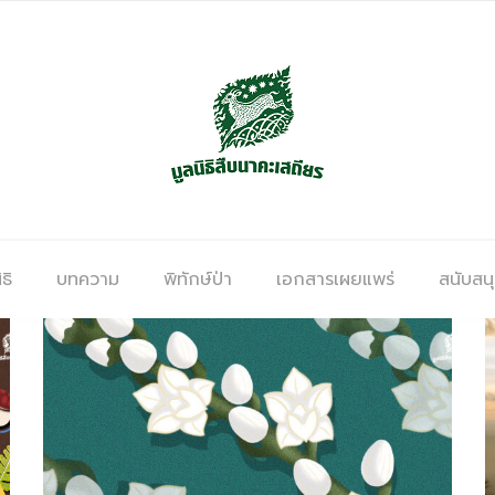
ธิ
บทความ
พิทักษ์ป่า
เอกสารเผยแพร่
สนับสน