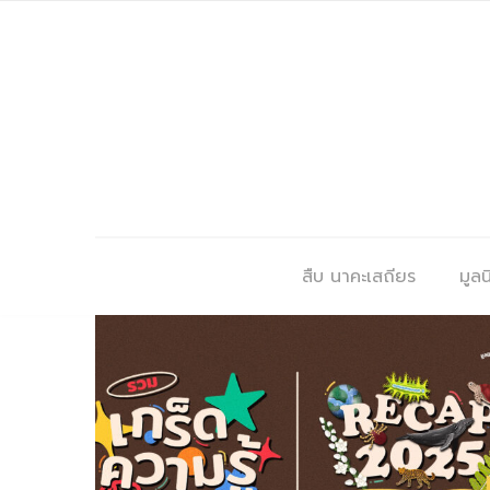
สืบ นาคะเสถียร
มูลนิ