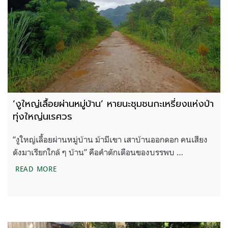
‘งูใหญ่เลื้อยผ่านหมู่บ้าน’ หายนะชุมชนกะเหรี่ยงแห่งป่า
ทุ่งใหญ่นเรศวร
“งูใหญ่เลื้อยผ่านหมู่บ้าน ม้ามีเขา เสาบ้านออกดอก คนเสียง
ดังมาเรียกใกล้ ๆ บ้าน” คือคำตักเตือนของบรรพบ …
‘งูใหญ่เลื้อยผ่านหมู่บ้าน’ หายนะชุมชนกะเหรี่ยงแห่งป่
READ MORE