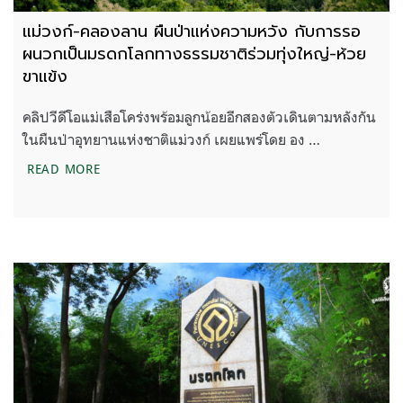
แม่วงก์-คลองลาน ผืนป่าแห่งความหวัง กับการรอ
ผนวกเป็นมรดกโลกทางธรรมชาติร่วมทุ่งใหญ่-ห้วย
ขาแข้ง
คลิปวีดีโอแม่เสือโคร่งพร้อมลูกน้อยอีกสองตัวเดินตามหลังกัน
ในผืนป่าอุทยานแห่งชาติแม่วงก์ เผยแพร่โดย อง …
แม่วงก์-คลองลาน ผืนป่าแห่งความหวัง กับการรอผนวก
READ MORE