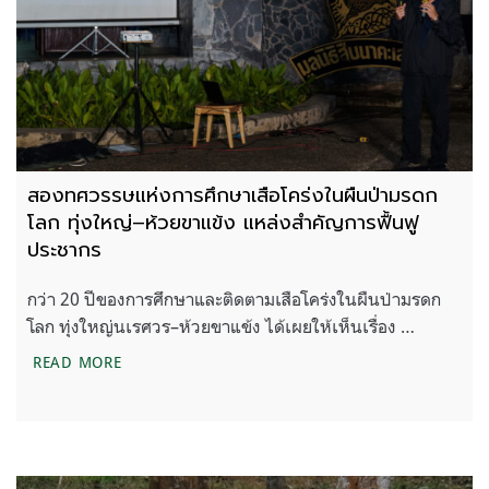
สองทศวรรษแห่งการศึกษาเสือโคร่งในผืนป่ามรดก
โลก ทุ่งใหญ่–ห้วยขาแข้ง แหล่งสำคัญการฟื้นฟู
ประชากร
กว่า 20 ปีของการศึกษาและติดตามเสือโคร่งในผืนป่ามรดก
โลก ทุ่งใหญ่นเรศวร–ห้วยขาแข้ง ได้เผยให้เห็นเรื่อง …
สองทศวรรษแห่งการศึกษาเสือโคร่งในผืนป่ามรดกโลก ท
READ MORE